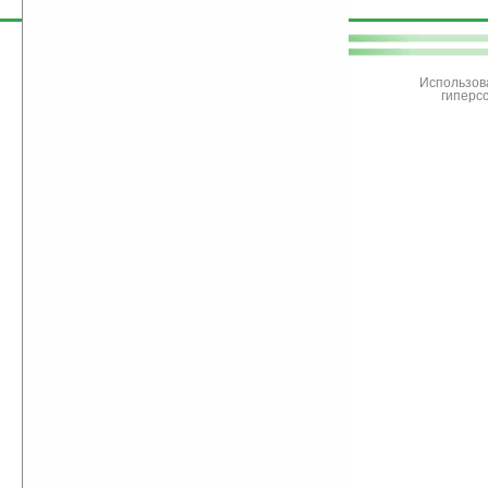
поддержите
Ладошки
Использов
гиперс