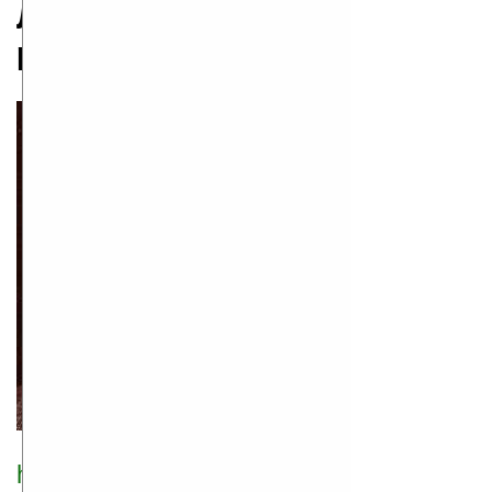
Линкольн Чайлд
родился 1957
http://www.prestonchild.com/