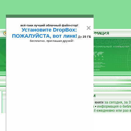
всё-таки лучший облачный файл-стор!
×
Установите DropBox:
ПОЖАЛУЙСТА, вот линк!
До
25 ГБ
бесплатно, приглашая друзей!
Установите
всё-таки лучший облачный файл-стор!
DropBox: ПОЖАЛУЙСТА, вот линк!
До
25
бесплатно, приглашая друзей!
ГБ
Книги
лучшие книги
•
популярные книги
• новые книги
за сегодня
,
за 3
книги по жанру
•
книги по авторам
•
информация о библ
простые
анонсы новых книг
на email ежедневно или раз 