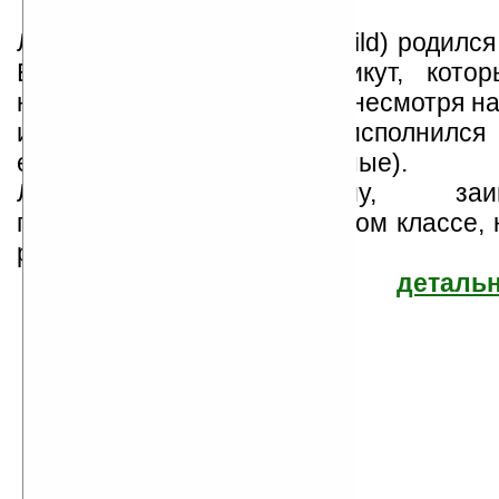
Линкольн Чайлд (Lincoln Child) родился
Вестпорте, штат Коннектикут, кот
называет родным городом (несмотря на 
из него прежде, чем ему исполнился 
ездит туда только на выходные).
Линкольн, по-видимому, заинт
писательством еще во втором классе, 
расс...
детальн
Линкольн Чайлд
Найдено
Жанр: Ужасы
6
Все книги автора
книг