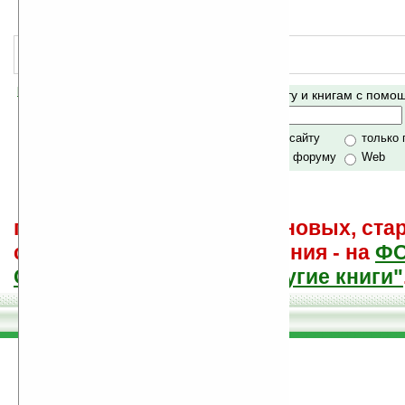
Меч карающий
народная оценка
:
3.5
Помогите Ладошкам стать лучше
Поиск по сайту и книгам с пом
своей поддержкой.
Хочешь футболку?
только по сайту
только
по сайту и форуму
Web
поиск
и обсуждение книг, новых, ста
советы других и ваши мнения - на
Ф
САЙТА "Книги, книги, и другие книги"