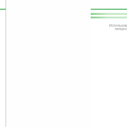
поддержите
Ладошки
Использов
гиперс