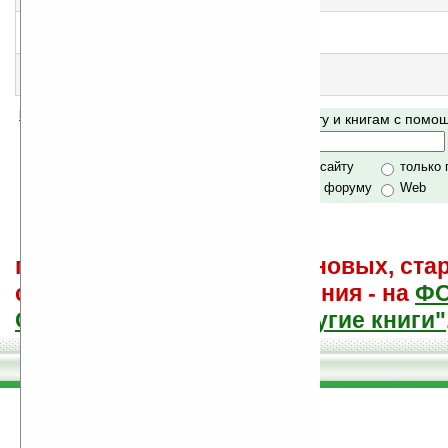
Как сэр Доминик продал душу дьяволу
еще нет оценки, примите участие
!
Призрак мадам Краул
народная оценка
:
2.3
Помогите Ладошкам стать лучше
Поиск по сайту и книгам с пом
своей поддержкой.
Хочешь футболку?
только по сайту
только
по сайту и форуму
Web
поиск
и обсуждение книг, новых, ста
советы других и ваши мнения - на
Ф
САЙТА "Книги, книги, и другие книги"