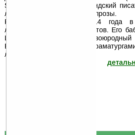
Sheridan Le Fanu) — ирландский писа
лучших авторов готической прозы.
Родился 28 августа 1814 года 
литературной семье гугенотов. Его б
Шеридан Ле Фаню и двоюродный 
Бринсли Шеридан были драматургам
лет жизни Ле Фаню пров...
детальн
Джозеф Шеридан Ле Фаню
Найдено
Жанр: Ужасы
11
Все книги автора
книг