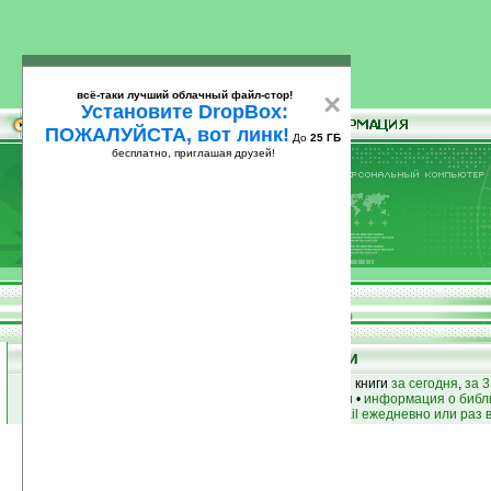
всё-таки лучший облачный файл-стор!
×
Установите DropBox:
ПОЖАЛУЙСТА, вот линк!
До
25 ГБ
бесплатно, приглашая друзей!
Установите
всё-таки лучший облачный файл-стор!
DropBox: ПОЖАЛУЙСТА, вот линк!
До
25
бесплатно, приглашая друзей!
ГБ
Книги
лучшие книги
•
популярные книги
• новые книги
за сегодня
,
за 3
книги по жанру
•
книги по авторам
•
информация о библ
простые
анонсы новых книг
на email ежедневно или раз 