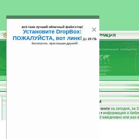
всё-таки лучший облачный файл-стор!
×
Установите DropBox:
ПОЖАЛУЙСТА, вот линк!
До
25 ГБ
бесплатно, приглашая друзей!
Установите
всё-таки лучший облачный файл-стор!
DropBox: ПОЖАЛУЙСТА, вот линк!
До
25
бесплатно, приглашая друзей!
ГБ
Книги
лучшие книги
•
популярные книги
• новые книги
за сегодня
,
за 3
книги по жанру
•
книги по авторам
•
информация о библ
простые
анонсы новых книг
на email ежедневно или раз 