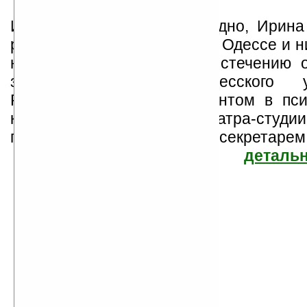
Ира Андронати – если угодно, Ирина
родилась 7 января в городе Одессе и н
не жалеет. По странному стечению о
закончила биофак Одесского ун
Работала старшим лаборантом в пси
клинике, руководителем театра-студи
галантерейной мастерской, секретарем в
детальн
Ирина Андронати
Найдено
Жанр: Ужасы
13
Все книги автора
книг