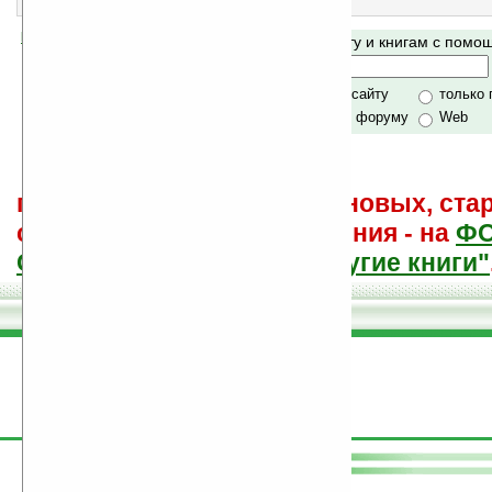
еще нет оценки, примите участие
!
Помогите Ладошкам стать лучше
Поиск по сайту и книгам с пом
своей поддержкой.
Хочешь футболку?
только по сайту
только
по сайту и форуму
Web
поиск
и обсуждение книг, новых, ста
советы других и ваши мнения - на
Ф
САЙТА "Книги, книги, и другие книги"
поддержите
Ладошки