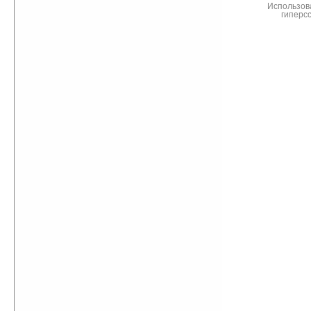
Использов
гиперс