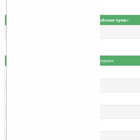
Серия «
Гиперборейская чума
»:
3
Марш экклезиастов
еще нет оценки, примите участие
!
Книги не в сериях:
Аська
еще нет оценки, примите участие
!
Мы, урус-хаи
еще нет оценки, примите участие
!
Темный мир
еще нет оценки, примите участие
!
Триггер 2Б
еще нет оценки, примите участие
!
Заяц белый, куда бегал
еще нет оценки, примите участие
!
Черевычки