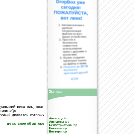
вот линк!
Автоматическая и
удобная
синхронизация
файлов на всех
ваших устройствах;
Простое и
безопасное
совместное
использование
папок с друзьями и
коллегами;
Легкое создание
публичных ссылок
на файлы и папки;
25 ГБ
Получите до
бесплатно,
приглашая друзей!
11234
Жанры
уэльский писатель, поэт,
нимом «Q».
нровый диапазон которых
Авангард
top
Анекдоты
top
детальнее об авторе
Беллетристика
top
Боевики
top
Вестерн
top