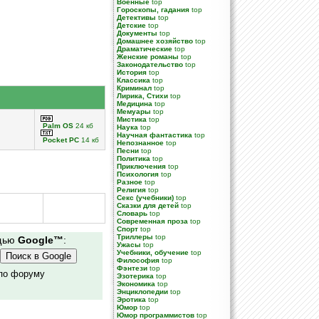
Военные
top
Гороскопы, гадания
top
Детективы
top
Детские
top
Документы
top
Домашнее хозяйство
top
Драматические
top
Женские романы
top
Законодательство
top
История
top
Классика
top
Криминал
top
Лирика, Стихи
top
Медицина
top
Мемуары
top
Мистика
top
Palm OS
24 кб
Наука
top
Научная фантастика
top
Pocket PC
14 кб
Непознанное
top
Песни
top
Политика
top
Приключения
top
Психология
top
Разное
top
Религия
top
Секс (учебники)
top
Сказки для детей
top
Словарь
top
Современная проза
top
Спорт
top
Триллеры
top
ощью
Google™
:
Ужасы
top
Учебники, обучение
top
Философия
top
Фэнтези
top
 по форуму
Эзотерика
top
Экономика
top
Энциклопедии
top
Эротика
top
Юмор
top
Юмор программистов
top