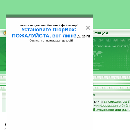
всё-таки лучший облачный файл-стор!
×
Установите DropBox:
ПОЖАЛУЙСТА, вот линк!
До
25 ГБ
бесплатно, приглашая друзей!
Установите
всё-таки лучший облачный файл-стор!
DropBox: ПОЖАЛУЙСТА, вот линк!
До
25
бесплатно, приглашая друзей!
ГБ
Книги
лучшие книги
•
популярные книги
• новые книги
за сегодня
,
за 3
книги по жанру
•
книги по авторам
•
информация о библ
простые
анонсы новых книг
на email ежедневно или раз 
Артур Квиллер-Кауч