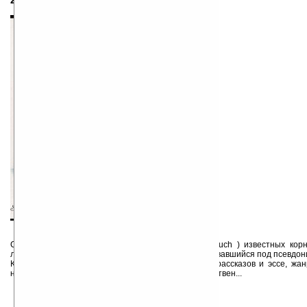
21.11.1863 — 12.05.1944
Сэр Артур Квиллер-Кауч (Arthur Thomas Quiller-Couch ) известных корн
литературный критик, историк и антологист, публиковавшийся под псевдо
Квиллер-Кауч автор огромного количество прозы, рассказов и эссе, жа
невероятно широк. Сказки и рассказы о сверхъестествен...