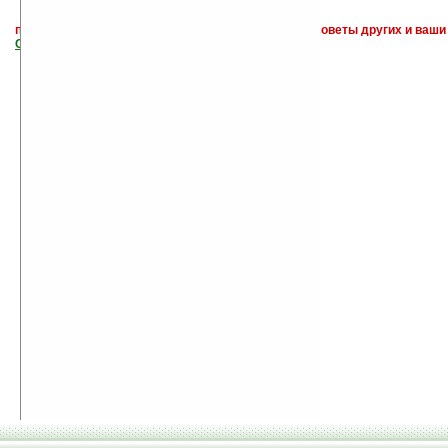
поиск
и обсуждение книг, новых, старых, лучших, советы других и ваши
САЙТА "Книги, книги, и другие книги"
.