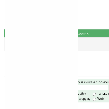
Артур Квиллер-Кауч
Найдено
Жанр: Ужасы
2
Все книги автора
книги
Книги не в сериях:
Ночная перекличка на Железном рифе
еще нет оценки, примите участие
!
Замок Дор
еще нет оценки, примите участие
!
Помогите Ладошкам стать лучше
Поиск по сайту и книгам с пом
своей поддержкой.
Хочешь футболку?
только по сайту
только
по сайту и форуму
Web