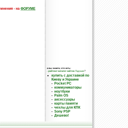
 мнения - на
ФОРУМЕ
а вы знаете, что есть:
-
рейтинг-каталог сайтов
Ладошек
?
купить с доставкой по
Киеву и Украине
-
Pocket PC
-
коммуникаторы
-
ноутбуки
-
Palm OS
-
аксессуары
-
карты памяти
-
чехлы для КПК
-
Sony PSP
-
Дешево!