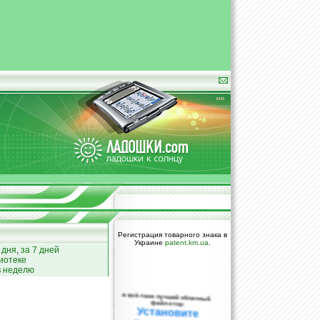
Регистрация товарного знака в
Украине
patent.km.ua
.
 дня
,
за 7 дней
иотеке
в неделю
и всё-таки лучший облачный
файл-стор:
Установите
DropBox уже
сегодня!
ПОЖАЛУЙСТА,