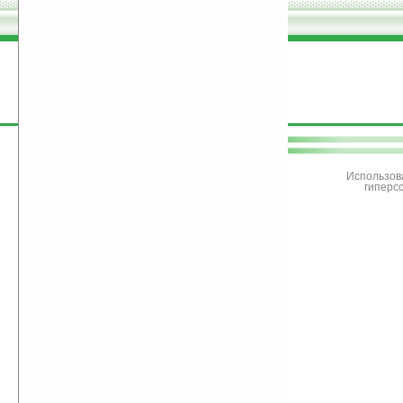
поддержите
Ладошки
Использов
гиперс