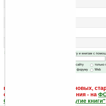
Таинственный остров доктора Норка
еще нет оценки, примите участие
!
Ученик чародея
еще нет оценки, примите участие
!
Цветочное подношение
народная оценка
:
5
Честное слово
народная оценка
:
4
Что увидишь — то получишь
народная оценка
:
5
Помогите Ладошкам стать лучше
Поиск по сайту и книгам с пом
своей поддержкой.
Хочешь футболку?
только по сайту
только
по сайту и форуму
Web
поиск
и обсуждение книг, новых, ста
советы других и ваши мнения - на
Ф
САЙТА "Книги, книги, и другие книги"