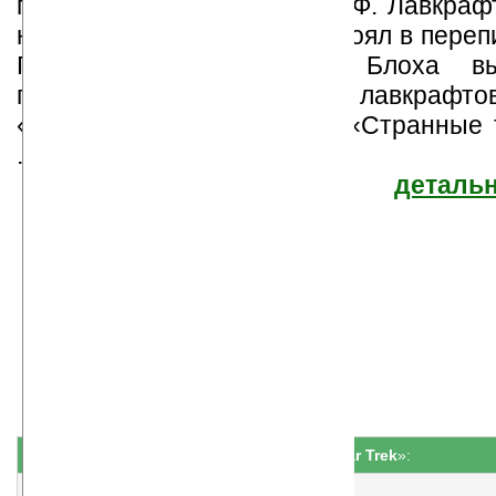
поклонником творчества Г. Ф. Лавкраф
некоторое время даже состоял в переп
Говарда Лавкрафта на Блоха вы
продолжении последним лавкрафтов
«Мифы Ктулху» в романе «Странные 
...
детальн
Роберт Блох
Найдено
Жанр: Ужасы
23
Все книги автора
книги
Серия «
Star Trek
»:
1
Волк в овчарне