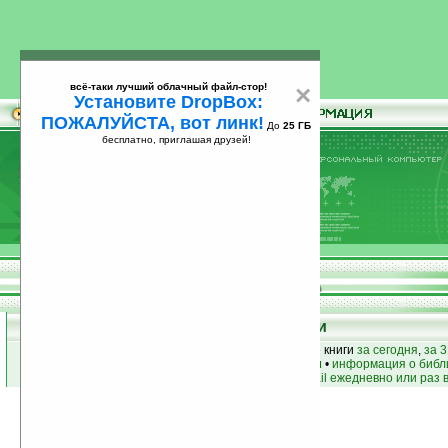
всё-таки лучший облачный файл-стор!
×
Установите DropBox:
ПОЖАЛУЙСТА, вот линк!
До
25 ГБ
бесплатно, приглашая друзей!
Установите
всё-таки лучший облачный файл-стор!
DropBox: ПОЖАЛУЙСТА, вот линк!
До
25
бесплатно, приглашая друзей!
ГБ
Книги
лучшие книги
•
популярные книги
• новые книги
за сегодня
,
за 3
книги по жанру
•
книги по авторам
•
информация о библ
простые
анонсы новых книг
на email ежедневно или раз 