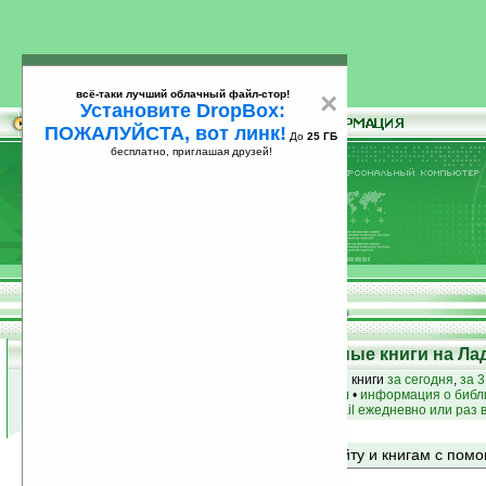
всё-таки лучший облачный файл-стор!
×
Установите DropBox:
ПОЖАЛУЙСТА, вот линк!
До
25 ГБ
бесплатно, приглашая друзей!
Установите
всё-таки лучший облачный файл-стор!
DropBox: ПОЖАЛУЙСТА, вот линк!
До
25
бесплатно, приглашая друзей!
ГБ
Top 50: Лучшие и популярные книги на Ла
лучшие книги
•
популярные книги
• новые книги
за сегодня
,
за 3
книги по жанру
•
книги по авторам
•
информация о библ
простые
анонсы новых книг
на email ежедневно или раз 
Поиск по сайту и книгам с по