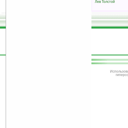
Лев Толстой
поддержите
Ладошки
Использов
гиперс