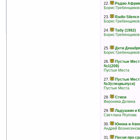
Борис Гребенщиков
22.
Радио Африка
рейтинг:
оценка 3.5 (8 чел.)
Борис Гребенщиков
15.
Дети Декабря (1985)
23.
Radio Silence
Борис Гребенщиков
Борис Гребенщиков
рейтинг:
оценка 3.5 (4 чел.)
24.
Табу (1982)
Борис Гребенщиков
25.
Дети Декабря
Борис Гребенщиков
26.
Пустые Мест
№1(208)
Пустые Места
27.
Пустые Мест
№3(спецвыпуск)
Пустые Места
28.
Стихи
Вероника Долина
29.
Ладушкин и 
Светлана Ягупова
30.
Юнона и Аво
Андрей Вознесенск
31.
Песня про ср