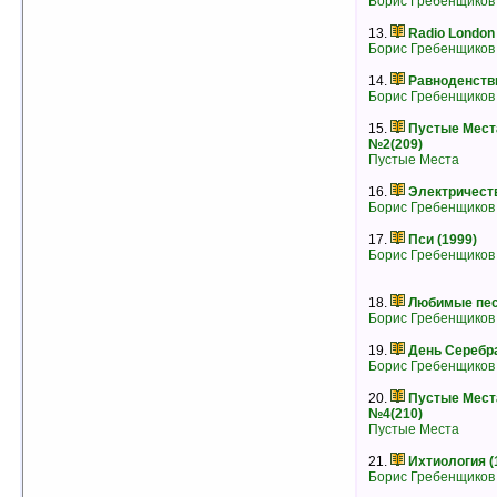
Борис Гребенщиков
7.
Пустые Места группы АКВАРИУМ
№2(209)
13.
Radio London
Пустые Места
Борис Гребенщиков
рейтинг:
оценка 4.3 (6 чел.)
14.
Равноденстви
8.
Десять стрел (1986)
Борис Гребенщиков
Борис Гребенщиков
рейтинг:
оценка 4.2 (14 чел.)
15.
Пустые Мест
9.
Сборник песен
№2(209)
- без автора -
Пустые Места
рейтинг:
оценка 4 (12 чел.)
16.
Электричеств
10.
Треугольник (1981)
Борис Гребенщиков
Борис Гребенщиков
Дюша Романов
17.
Пси (1999)
Джордж Гуницкий
Борис Гребенщиков
рейтинг:
оценка 3.8 (7 чел.)
11.
Акустика (1982)
18.
Любимые песн
Борис Гребенщиков
Борис Гребенщиков
Джордж Гуницкий
рейтинг:
оценка 3.8 (5 чел.)
19.
День Серебра
Борис Гребенщиков
12.
Любимые песни Рамзеса IV (1993)
Борис Гребенщиков
20.
Пустые Мест
рейтинг:
оценка 3.7 (10 чел.)
№4(210)
Пустые Места
13.
Русский Альбом (1991)
Борис Гребенщиков
рейтинг:
оценка 3.6 (11 чел.)
21.
Ихтиология (
Борис Гребенщиков
14.
Сестра Хаос (2002)