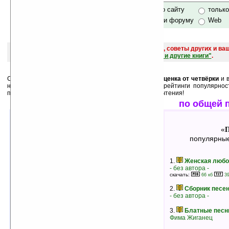
только по сайту
тольк
по сайту и форуму
Web
поиск
и обсуждение книг, новых, старых, лучших, советы других и ва
САЙТА "Книги, книги, и другие книги"
.
Среди лучших ниже перечислены книги, у которых
оценка от четвёрки
и в
них как
минимум 3 человека
. А также месячные рейтинги популярнос
пользователей. Выбирайте, и оценивайте после прочтения!
лучшие по оценкам
по общей 
Песни
П
«
»
«
лучшие книги в жанре
популярные
1.
Юнона и Авось
1.
Женская любо
Андрей Вознесенский
- без автора -
рейтинг:
оценка 4.8 (87 чел.)
скачать:
66 кб
39
2.
Песни, аккорды
2.
Сборник песе
Булат Окуджава
- без автора -
рейтинг:
оценка 4.8 (6 чел.)
3.
Блатные песн
3.
Равноденствие (1987)
Фима Жиганец
Борис Гребенщиков