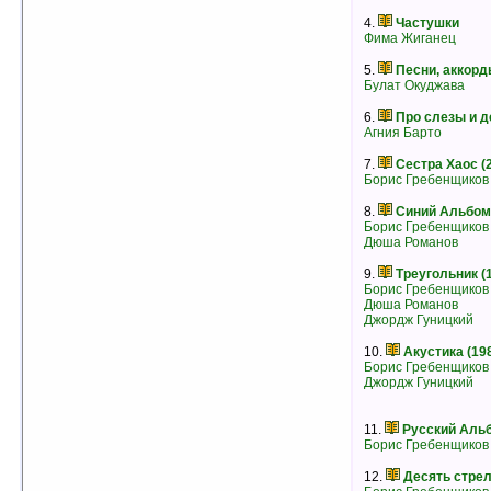
рейтинг:
оценка 4.4 (15 чел.)
4.
Частушки
Фима Жиганец
5.
Песни, аккор
Булат Окуджава
6.
Про слезы и д
Агния Барто
7.
Сестра Хаос (
Борис Гребенщиков
8.
Синий Альбом 
Борис Гребенщиков
Дюша Романов
9.
Треугольник (
Борис Гребенщиков
Дюша Романов
4.
Женская любовная песня
Джордж Гуницкий
- без автора -
скачать:
66 кб
39 кб
10.
Акустика (19
рейтинг:
оценка 4.4 (7 чел.)
Борис Гребенщиков
5.
Блатные песни Фимы Жиганца
Джордж Гуницкий
Фима Жиганец
рейтинг:
оценка 4.4 (7 чел.)
11.
Русский Альб
6.
Стихи
Борис Гребенщиков
Вероника Долина
рейтинг:
оценка 4.4 (7 чел.)
12.
Десять стрел