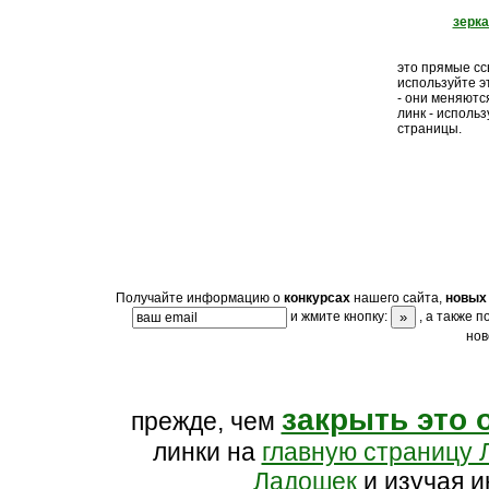
зерк
это прямые ссы
используйте э
- они меняютс
линк - исполь
страницы.
Получайте информацию о
конкурсах
нашего сайта,
новых 
и жмите кнопку:
, а также 
нов
закрыть это 
прежде, чем
линки на
главную страницу 
Ладошек
и изучая и