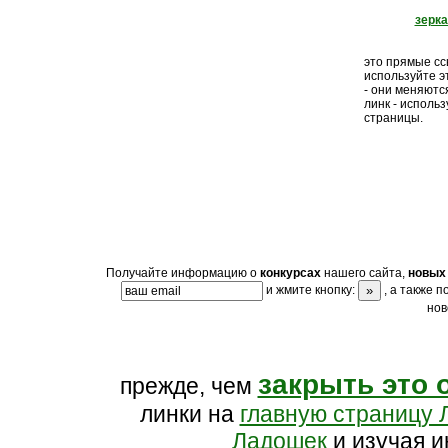
зерк
это прямые ссы
используйте э
- они меняютс
линк - исполь
страницы.
Получайте информацию о
конкурсах
нашего сайта,
новых 
и жмите кнопку:
, а также 
нов
закрыть это 
прежде, чем
линки на
главную страницу 
Ладошек
и изучая и