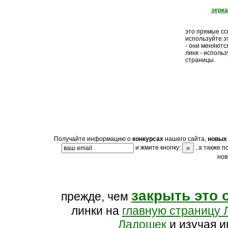
зерк
это прямые ссы
используйте э
- они меняютс
линк - исполь
страницы.
Получайте информацию о
конкурсах
нашего сайта,
новых 
и жмите кнопку:
, а также 
нов
закрыть это 
прежде, чем
линки на
главную страницу 
Ладошек
и изучая и