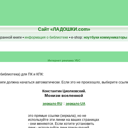
Сайт «ЛАДОШКИ.com»
бранной книги •
информация о библиотеке
• e-shop:
ноутбуки
коммуникаторы
Интернет реклама УБС
 библиотека) для ПК и КПК:
иги должна начаться автоматически. Если это не произошло, выберите ссылк
Константин Циолковский.
Монизм вселенной
зеркало RU
::
зеркало UA
это прямые ссылки (зеркала), но не
используйте эти линки на ваших страницах
- они меняются. Если хотите установить
линк - используйте линк предыдущей