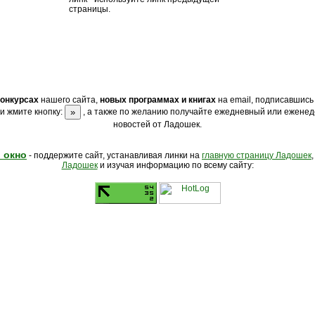
страницы.
конкурсах
нашего сайта,
новых программах и книгах
на email, подписавшись
и жмите кнопку:
, а также по желанию получайте ежедневный или еженед
новостей от Ладошек.
 окно
- поддержите сайт, устанавливая линки на
главную страницу Ладошек
Ладошек
и изучая информацию по всему сайту: