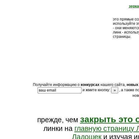
зерк
это прямые ссы
используйте э
- они меняютс
линк - исполь
страницы.
Получайте информацию о
конкурсах
нашего сайта,
новых 
и жмите кнопку:
, а также 
нов
закрыть это 
прежде, чем
линки на
главную страницу 
Ладошек
и изучая и