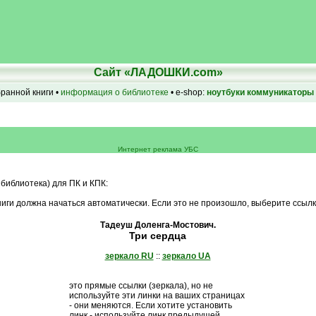
Сайт «ЛАДОШКИ.com»
бранной книги •
информация о библиотеке
• e-shop:
ноутбуки
коммуникаторы
Интернет реклама УБС
 библиотека) для ПК и КПК:
иги должна начаться автоматически. Если это не произошло, выберите ссылк
Тадеуш Доленга-Мостович.
Три сердца
зеркало RU
::
зеркало UA
это прямые ссылки (зеркала), но не
используйте эти линки на ваших страницах
- они меняются. Если хотите установить
линк - используйте линк предыдущей