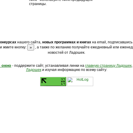
страницы.
конкурсах
нашего сайта,
новых программах и книгах
на email, подписавшись
и жмите кнопку:
, а также по желанию получайте ежедневный или еженед
новостей от Ладошек.
 окно
- поддержите сайт, устанавливая линки на
главную страницу Ладошек
Ладошек
и изучая информацию по всему сайту: