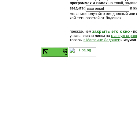
программах и книгах
на email, подпи
введите:
и жм
желанию получайте ежедневный или
хай-тек новостей от Ладошек.
закрыть это окно
прежде, чем
- п
устанавливая линки на
главную стран
товары
в Магазине Ладошек
и
изучая