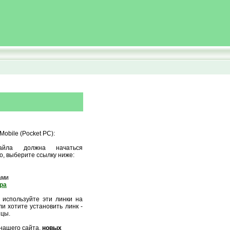
obile (Pocket PC):
айла должна начаться
о, выберите ссылку ниже:
ами
ора
 используйте эти линки на
и хотите установить линк -
ицы.
нашего сайта,
новых