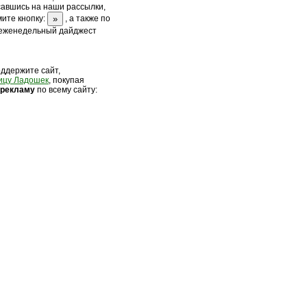
савшись на наши рассылки,
ите кнопку:
, а также по
 еженедельный дайджест
оддержите сайт,
ицу Ладошек
, покупая
 рек
ламу
по всему сайту: