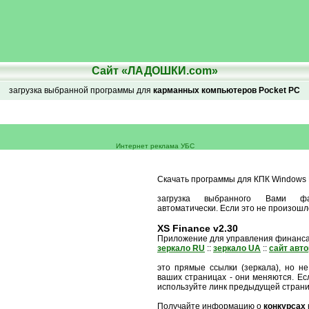
Сайт «ЛАДОШКИ.com»
загрузка выбранной программы для
карманных компьютеров Pocket PC
Интернет реклама УБС
Скачать программы для КПК Windows M
загрузка выбранного Вами ф
автоматически. Если это не произошл
XS Finance v2.30
Приложение для управления финанс
зеркало RU
::
зеркало UA
::
сайт авт
это прямые ссылки (зеркала), но не
ваших страницах - они меняются. Есл
используйте линк предыдущей стран
Получайте информацию о
конкурсах