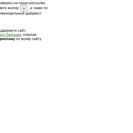
савшись на наши рассылки,
ите кнопку:
, а также по
 еженедельный дайджест
оддержите сайт,
ицу Ладошек
, покупая
 рек
ламу
по всему сайту: