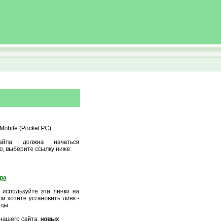
obile (Pocket PC):
айла должна начаться
о, выберите ссылку ниже:
ора
 используйте эти линки на
и хотите установить линк -
ицы.
нашего сайта,
новых