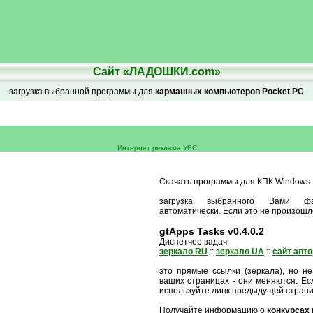
Сайт «ЛАДОШКИ.com»
загрузка выбранной программы для
карманных компьютеров Pocket PC
Интернет реклама УБС
Скачать программы для КПК Windows M
загрузка выбранного Вами ф
автоматически. Если это не произошл
gtApps Tasks v0.4.0.2
Диспетчер задач
зеркало RU
::
зеркало UA
::
сайт авт
это прямые ссылки (зеркала), но не
ваших страницах - они меняются. Есл
используйте линк предыдущей стран
Получайте информацию о
конкурсах