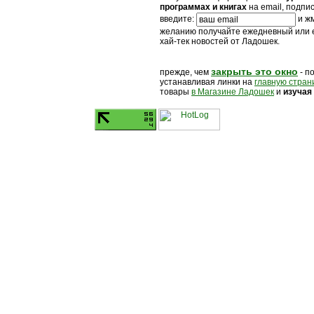
программах и книгах
на email, подпи
введите:
и жм
желанию получайте ежедневный или
хай-тек новостей от Ладошек.
закрыть это окно
прежде, чем
- п
устанавливая линки на
главную стран
товары
в Магазине Ладошек
и
изучая