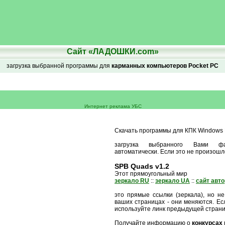
Сайт «ЛАДОШКИ.com»
загрузка выбранной программы для
карманных компьютеров Pocket PC
Интернет реклама УБС
Скачать программы для КПК Windows M
загрузка выбранного Вами ф
автоматически. Если это не произошл
SPB Quads v1.2
Этот прямоугольный мир
зеркало RU
::
зеркало UA
::
сайт авт
это прямые ссылки (зеркала), но не
ваших страницах - они меняются. Есл
используйте линк предыдущей стран
Получайте информацию о
конкурсах