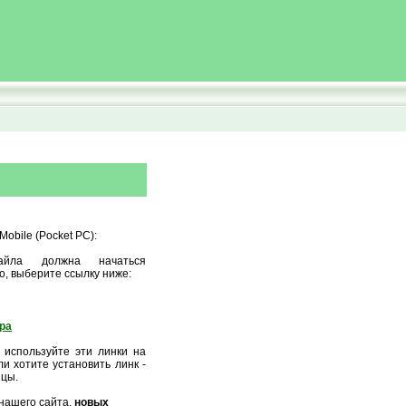
obile (Pocket PC):
айла должна начаться
о, выберите ссылку ниже:
ора
 используйте эти линки на
и хотите установить линк -
ицы.
нашего сайта,
новых