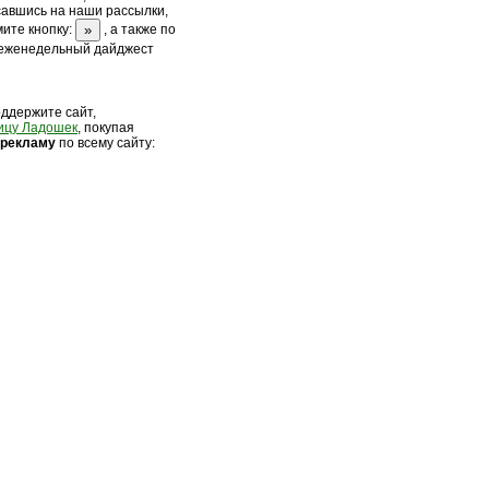
савшись на наши рассылки,
ите кнопку:
, а также по
 еженедельный дайджест
оддержите сайт,
ицу Ладошек
, покупая
 рек
ламу
по всему сайту: