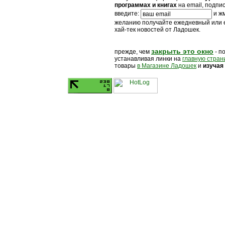
программах и книгах
на email, подпи
введите:
и жм
желанию получайте ежедневный или
хай-тек новостей от Ладошек.
закрыть это окно
прежде, чем
- п
устанавливая линки на
главную стран
товары
в Магазине Ладошек
и
изучая