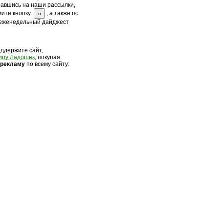
савшись на наши рассылки,
ите кнопку:
, а также по
 еженедельный дайджест
оддержите сайт,
ицу Ладошек
, покупая
 рек
ламу
по всему сайту: