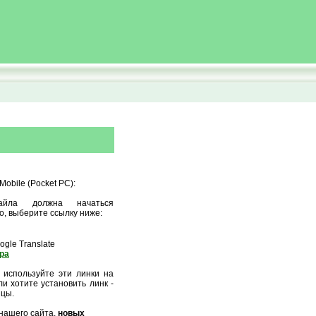
obile (Pocket PC):
айла должна начаться
о, выберите ссылку ниже:
gle Translate
ора
 используйте эти линки на
и хотите установить линк -
ицы.
нашего сайта,
новых