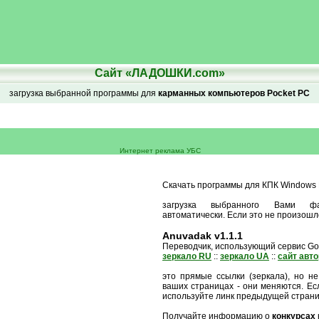
Сайт «ЛАДОШКИ.com»
загрузка выбранной программы для
карманных компьютеров Pocket PC
Интернет реклама УБС
Скачать программы для КПК Windows M
загрузка выбранного Вами ф
автоматически. Если это не произошл
Anuvadak v1.1.1
Переводчик, использующий сервис Goo
зеркало RU
::
зеркало UA
::
сайт авт
это прямые ссылки (зеркала), но не
ваших страницах - они меняются. Есл
используйте линк предыдущей стран
Получайте информацию о
конкурсах