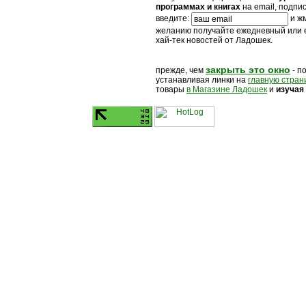
программах и книгах
на email, подпи
введите:
и жм
желанию получайте ежедневный или
хай-тек новостей от Ладошек.
закрыть это окно
прежде, чем
- п
устанавливая линки на
главную стран
товары
в Магазине Ладошек
и
изучая