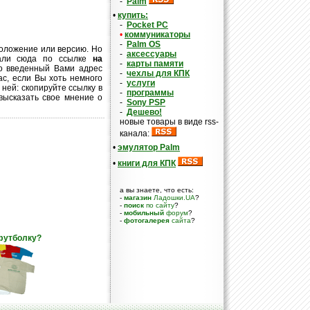
-
Palm
•
купить:
-
Pocket PC
•
коммуникаторы
-
Palm OS
оложение или версию. Но
-
аксессуары
пали сюда по ссылке
на
-
карты памяти
то введенный Вами адрес
-
чехлы для КПК
с, если Вы хоть немного
-
услуги
ней: скопируйте ссылку в
-
программы
 высказать свое мнение о
-
Sony PSP
-
Дешево!
новые товары в виде rss-
канала:
•
эмулятор Palm
•
книги для КПК
а вы знаете, что есть:
-
магазин
Ладошки.UA
?
-
поиск
по сайту
?
-
мобильный
форум
?
-
фотогалерея
сайта
?
футболку?