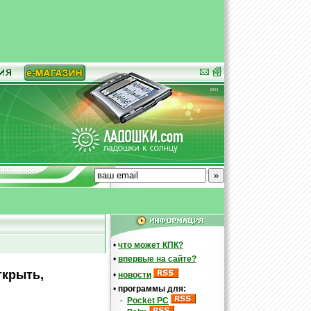
!
•
что может КПК?
•
впервые на сайте?
ткрыть,
•
новости
•
программы для:
-
Pocket PC