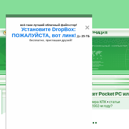
всё-таки лучший облачный файл-стор!
×
Установите DropBox:
ПОЖАЛУЙСТА, вот линк!
До
25 ГБ
бесплатно, приглашая друзей!
Установите
всё-таки лучший облачный файл-стор!
DropBox: ПОЖАЛУЙСТА, вот линк!
До
25
бесплатно, приглашая друзей!
ГБ
Возможности КПК - Что может Pocket PC ил
купить
КПК
•
новости мира КПК
•
статьи
а что
умели
кпк в 2002-м году?
Офис...