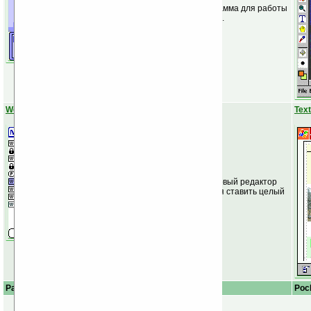
Функциональная программа для работы
с графикой и рисования.
WordSmith
Tex
Функциональный текстовый редактор
для тех, кому не хочется ставить целый
офисный пакет.
Palm OS
Описание
Poc