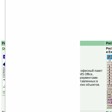
Palm OS
Описание
Poc
Quickoffice Premier
Poc
и E
Полнофункциональный офисный пакет
для работы с файлами MS Office,
текстовыми и прочими документами.
Неплохая поддержка вставленных в
документ картинок и других объектов.