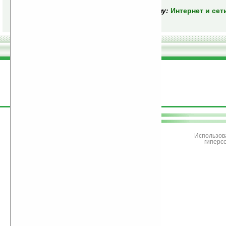
Читать следующую главу:
Интернет и сети
поддержите
Ладошки
Использов
гиперс