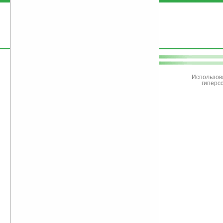
поддержите
Ладошки
Использов
гиперс