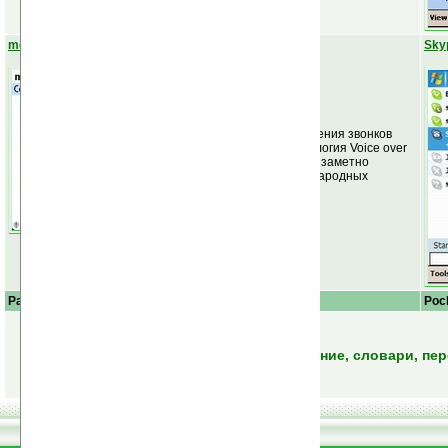
mobiVoIP
Sky
Программа для совершения звонков
через Интернет (технология Voice over
IP или VoIP). Позволяет заметно
сэкономить при международных
звонках.
Palm OS
Описание
Poc
Читать следующую главу:
Обучение, словари, пер