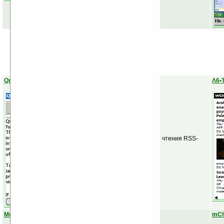
Quick News
Λ6•
Удобная программа для чтения RSS-
каналов.
Mundu IM
mCh