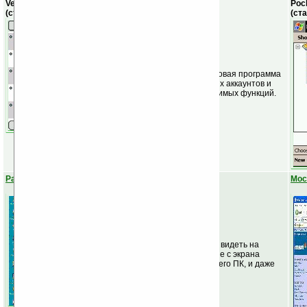
VersaMail
Poc
(стандартная)
(ст
Довольно удобная почтовая программа
с поддержкой нескольких аккаунтов и
наличием всех необходимых функций.
PalmVNC
Moc
VNC-клиент. Позволяет видеть на
экране КПК изображение с экрана
подключенного домашнего ПК, и даже
управлять им.