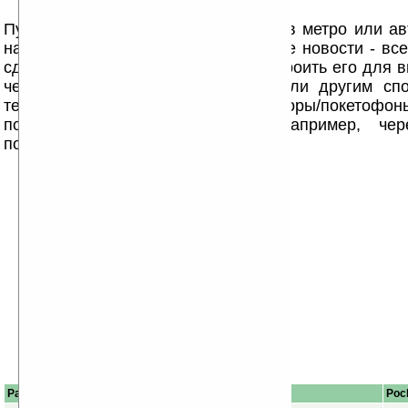
Путешествовать по интернету сидя в метро или ав
на форуме, в ICQ или читать свежие новости - все
сделать при помощи КПК, если настроить его для в
через мобильный телефон, WiFi или другим сп
телефонным модулем (коммуникаторы/покетофон
позволяют бродить по Сети, например, че
подключение.
Palm OS
Описание
Poc