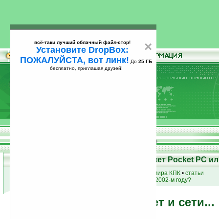
всё-таки лучший облачный файл-стор!
×
Установите DropBox:
ПОЖАЛУЙСТА, вот линк!
До
25 ГБ
бесплатно, приглашая друзей!
Установите
всё-таки лучший облачный файл-стор!
DropBox: ПОЖАЛУЙСТА, вот линк!
До
25
бесплатно, приглашая друзей!
ГБ
Возможности КПК - Что может Pocket PC ил
купить
КПК
•
новости мира КПК
•
статьи
а что
умели
кпк в 2002-м году?
Интернет и сети...