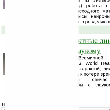
британскими учеными из Универ
(University of Reading) робота 
мозгом. В качестве исходного ма
использовали мозг крысы, нейрон
разъединены с помощью разделяющ
10-08-2008 »
«Умные» контактные ли
предупредят глаукому
По оценке Всемирной о
здравоохранения (ВОЗ, World Healt
глаукома, наряду с катарактой, ли
заболеваний, ведущих к потере зрен
лечения катаракты сейчас
хирургические способы, с глауко
гораздо сложнее.
навигация: