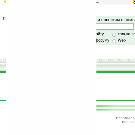
1..
21..
41..
Помогите Ладошкам стать лучше
Поиск по сайту и новостям с по
своей поддержкой.
Хочешь футболку?
только по сайту
только п
по сайту и форуму
Web
поддержите
Ладошки
Использов
гиперс