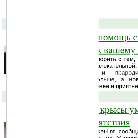
08-09-2008 »
Bob — лучшая помощь с
дневной график вашему 
Теперь никому не поспорить с тем, 
более интересной и увлекательной,
наших родителей и прароди
развлечений стал больше, а но
делают ваш досуг удобнее и приятне
17-08-2008 »
Робот с мозгом крысы у
объезжать препятствия
Интернет-ресурс Pocket-lint сооб