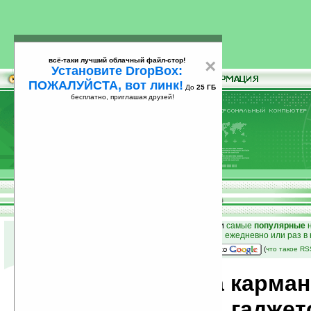
всё-таки лучший облачный файл-стор!
×
Установите DropBox:
ПОЖАЛУЙСТА, вот линк!
До
25 ГБ
бесплатно, приглашая друзей!
Установите
всё-таки лучший облачный файл-стор!
DropBox: ПОЖАЛУЙСТА, вот линк!
До
25
бесплатно, приглашая друзей!
ГБ
к началу раздела новостей
•
лучшие
новости
и
самые
популярные
н
простые
анонсы новостей
на email ежедневно или раз в
наш
на Google:
(
что такое R
Новости мира карма
компьютеров, гаджет