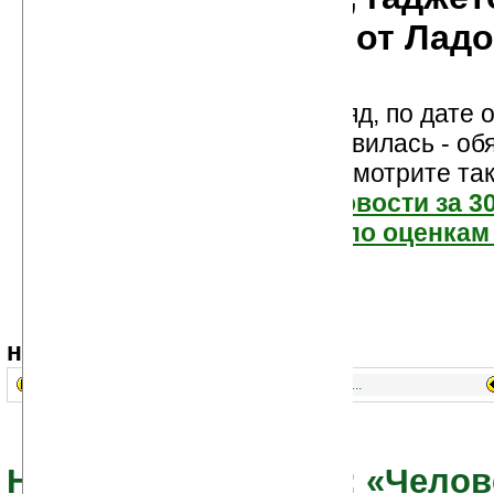
мобильности от Лад
Новости показаны подряд, по дате о
Если новость вам понравилась - об
проголосуйте! Посмотрите та
самые читаемые новости за 3
самые лучшие новости по оценкам 
навигация:
1..
21..
41..
Новости из раздела: «Челов