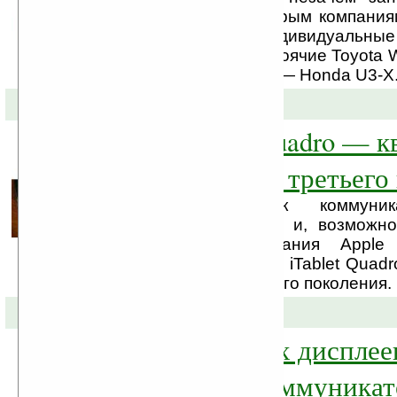
велосипед, но некоторым компания
они и создают индивидуальные
средства, такие как стоячие Toyota 
или сидящий «велик» — Honda U3-X
01-04-2010 »
Apple iTablet Quadro — к
четырёх iPhone третьего
Помимо разработок коммуник
поколения iPhone 4G и, возможно
таблета iPad, компания Apple 
гибридное устройство iTablet Quadr
четырёх iPhone третьего поколения.
26-03-2010 »
Тест сенсорных дисплее
популярных коммуника