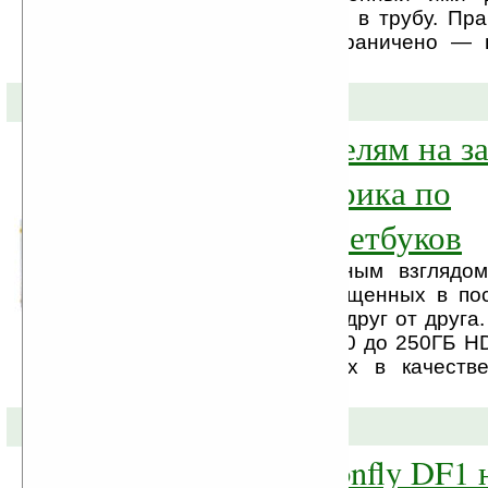
спокойно сворачивать в трубу. Пра
этих манипуляций ограничено — 
раз.
17-03-2010 »
Предпринимателям на за
Домашняя фабрика по
производству нетбуков
Заметно невооружённым взглядом
масса нетбуков, выпущенных в по
мало чем отличается друг от друга.
Atom, 1ГБ RAM, от 160 до 250ГБ H
Winodws 7 или Linux в качеств
системы, ...
15-03-2010 »
Вертолёт Dragonfly DF1 