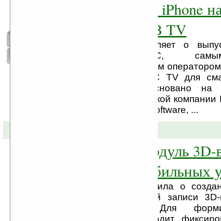
телевидение на iPhone на
программы SPB TV
SPB Software объявляет о выпу
оператором МТС, самы
телекоммуникационным оператором
СНГ, программы МТС TV для сма
iPhone. Решение основано н
программе американской компании 
подразделения SPB Software, ...
13-05-2010 »
Sharp создал модуль 3D-
камеры для мобильных 
Компания Sharp заявила о созда
камеры с поддержкой записи 3D-
качества (720p). Для форм
изображения происходит фиксиро