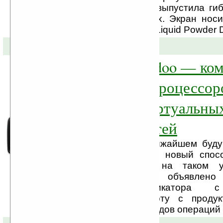
отметилась тем, что выпустила ги
электронных чернилах. Экран нос
LPD (Quick Response Liquid Powder D
28-04-2010 »
QderoPateo Ouidoo — ко
с 26-ядерным процессор
прорисовки виртуальны
социальных сетей
Невероятно, но в ближайшем бу
получить качественно новый спос
виртуального мира на таком ус
коммуникатор. Было объявлен
созданию коммуникатора с
процессором на борту с продук
гигафлопсов (миллиардов операций 