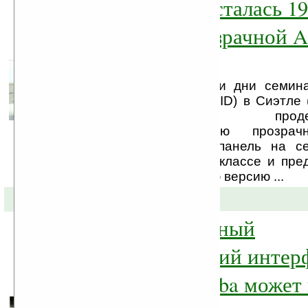
Samsung похвасталась 19
дюймовой прозрачной
панелью
На проходящем в эти дни семинар
Information Display» (SID) в Сиэтл
Samsung продемонст
девятнадцатидюймовую прозра
панель. Показанная панель на се
наибольшей в своём классе и пре
усовершенствованную версию ...
21-05-2010 »
Новый тактильный
пользовательский интер
компании Toshiba может 