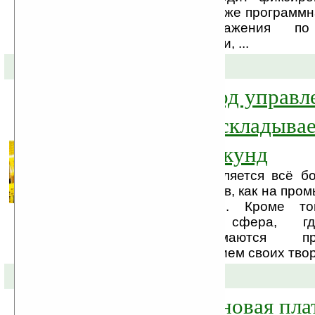
двумя камерами, а также программн
совмещению изображения п
относительной позиции, ...
06-05-2010 »
LEGO-робот под управл
Motorola Droid складыва
Рубика за 25 секунд
С каждым днем появляется всё б
использования роботов, как на пром
на бытовом уровне. Кроме тог
экспериментальная сфера, г
энтузиасты занимаются прое
разработкой и обучением своих тво
05-05-2010 »
Moorestown — новая пл