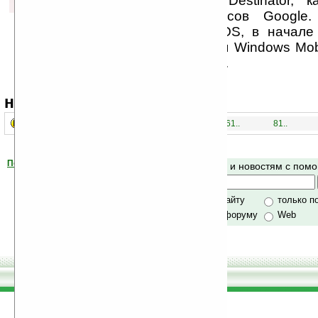
получило «движок» Destinator, 
поддержку веб-сервисов Google
версия для Android OS, в начале
выпущены версии для Windows Mob
(для автонавигаторов).
навигация:
41..
1..
21..
61..
81..
Помогите Ладошкам стать лучше
Поиск по сайту и новостям с по
своей поддержкой.
Хочешь футболку?
только по сайту
только п
по сайту и форуму
Web