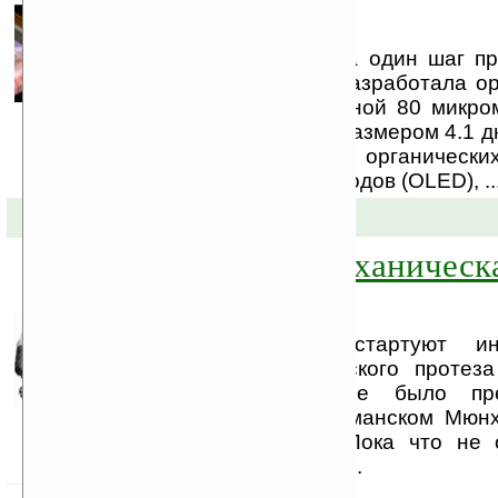
(видео)
Сегодня Sony ещё на один шаг пр
будущее. Компания разработала о
OLED-дисплей толщиной 80 микром
1/1000 мм). Дисплей размером 4.1 д
разработанных Sony органических
органических светодиодов (OLED), ..
25-05-2010 »
Электронно-механическа
BeBionic
С июня месяца стартуют инте
электронно-механического протеза
Изобретение впервые было пр
выставке ISPO в германском Мюн
месяце этого года. Пока что не 
функционирует «рука».