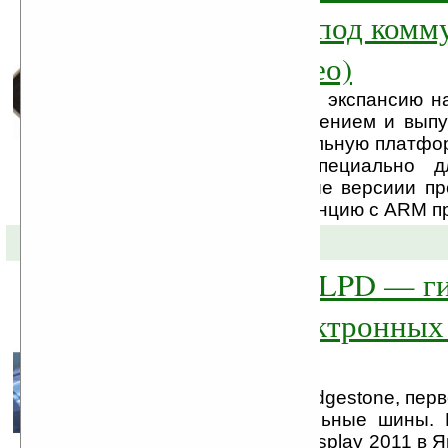
компании Intel под ком
и таблеты (видео)
Intel продолжает свою экспансию н
малым энергопотреблением и выпу
сегменте новую мобильную платфо
Спроектированные специально д
коммуникаторов, новые версиии п
нацеленны на конкуренцию с ARM пр
30-04-2010 »
Bridgestone QR-LPD — г
дисплей на электронных
(видео)
Говоря о компании Bridgestone, пер
на ум это автомобильные шины.
неделе на выставке Display 2011 в 