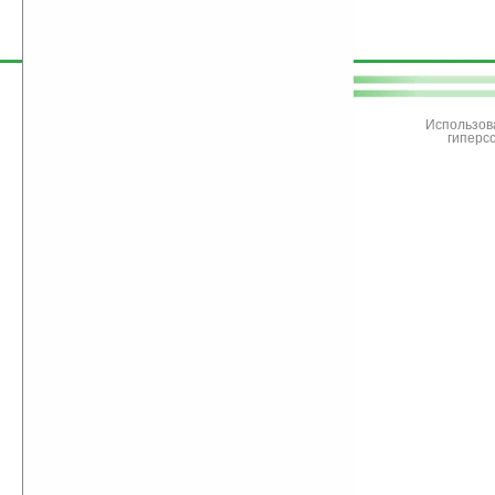
поддержите
Ладошки
Использов
гиперс