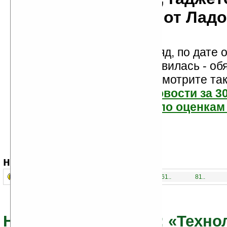
мобильности от Лад
Новости показаны подряд, по дате о
Если новость вам понравилась - об
проголосуйте! Посмотрите та
самые читаемые новости за 3
самые лучшие новости по оценкам 
навигация:
41..
1..
21..
61..
81..
Новости из раздела: «Техно