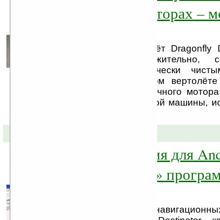
реактивных моторах – м
агронома
Американский вертолёт Dragonfly
является, предположительно, 
бесшумным, экологически чис
вертолетом. В данном вертолёт
лопастей вместо обычного мотора
на корпусе летательной машины, и
реактивных мотора, ...
11-03-2010 »
Новая навигация для And
iДа на «движке» програ
Destinator
Новое поколение навигационн