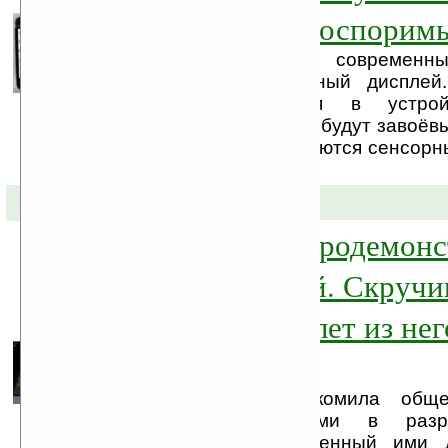
Apple iPhone неоспорим
В большинстве современны
используется сенсорный диспле
широкого внедрения в устрой
мультитач, тачскрины будут завоёв
просторы. Чем отличаются сенсорн
от друга?
22-03-2010 »
Компания HP продемонс
гибкий дисплей. Скруч
нетбук или таблет из нег
не получится
Компания HP ознакомила обще
своими достижениями в разра
дисплеев. Представленный ими 