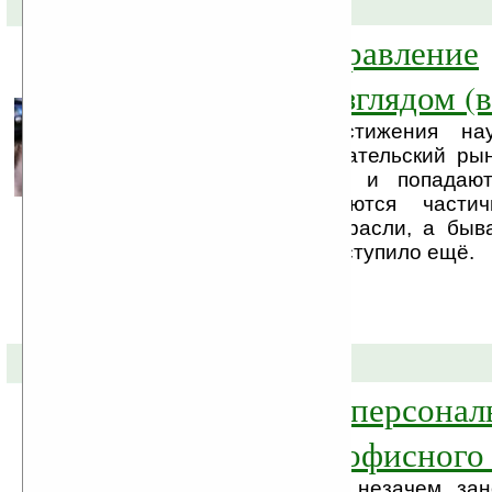
26-04-2010 »
eyeDriver — управление
автомобилем взглядом (
Все передовые достижения нау
попадают на пользовательский ры
находят применение и попадают
другие реализовываются части
прорыва в другой отрасли, а быва
напросто время не наступило ещё.
07-04-2010 »
Honda U3-X — персонал
транспорт для офисного
Многие говорят, что незачем зан