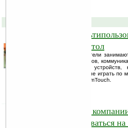
26-05-2010 »
mTouch — мультипользо
мультитач-вебстол
Пока одни производители занимаю
и выпуском вебтаблетов, коммуника
и прочих подобных устройств, 
Technologies решила не играть по м
выпустила «вебстол» mTouch.
OLED-дисплей компании
может накручиваться на