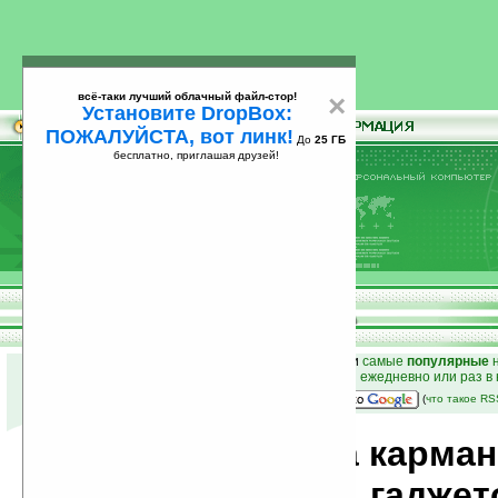
всё-таки лучший облачный файл-стор!
×
Установите DropBox:
ПОЖАЛУЙСТА, вот линк!
До
25 ГБ
бесплатно, приглашая друзей!
Установите
всё-таки лучший облачный файл-стор!
DropBox: ПОЖАЛУЙСТА, вот линк!
До
25
бесплатно, приглашая друзей!
ГБ
к началу раздела новостей
•
лучшие
новости
и
самые
популярные
н
простые
анонсы новостей
на email ежедневно или раз в
наш
на Google:
(
что такое R
Новости мира карма
компьютеров, гаджет