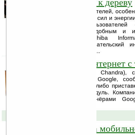
прикосновение к дереву
Множество производителей, особе
отрасли, тратят много сил и энерги
взаимодействие пользователей
дисплеями более удобным и и
Подразделение Toshiba Inform
разработало пользовательский 
Sensation UI Solution", ...
Google TV: в Интернет с
Риши Чандра (Rishi Chandra), 
менеджер компании Google, соо
GoogleTV. Это будет либо приставк
либо встроенный модуль. Компани
Logitech будут партнёрами Goo
GoogleTV.
20-05-2010 »
МТС запустила мобильн