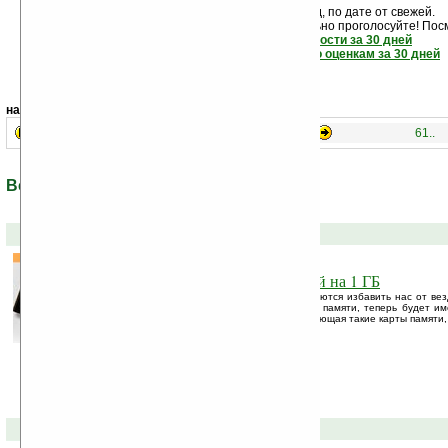
Новости показаны подряд, по дате от свежей.
Если новость вам понравилась - обязательно проголосуйте! Пос
самые читаемые новости за 30 дней
самые лучшие новости по оценкам за 30 дней
навигация:
41..
1..
21..
61..
Все новости по теме: «WiFi»
18-08-2006 »
WiFi-фотоаппарат с SD-картой на 1 ГБ
Производители электроники вовсю стараются избавить нас от вез
Ничем не примечательная внешне карта памяти, теперь будет и
передатчик WiFi. Компания EyeFi , выпускающая такие карты памяти, 
10-08-2006 »