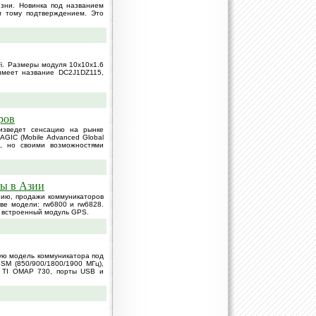
зни. Новинка под названием
ым тому подтверждением. Это
i. Размеры модуля 10х10х1.6
имеет название DC2J1DZ115,
ров
оизведет сенсацию на рынке
AGIC (Mobile Advanced Global
мм, но своими возможностями
ны в Азии
онию, продажи коммуникаторов
ве модели: rw6800 и rw6828.
ь встроенный модуль GPS.
вую модель коммуникатора под
SM (850/900/1800/1900 МГц),
ор TI OMAP 730, порты USB и