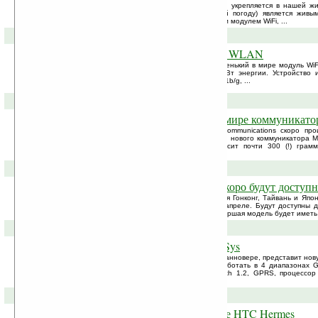
С каждым днем технология все прочнее укрепляется в нашей жи
Forecast umbrella (Зонт, прогнозирующий погоду) является жив
высокотехнологичный зонт со встроенным модулем WiFi, ...
16-03-2006 »
Самый миниатюрный модуль WLAN
Компания Sharp представила самый маленький в мире модуль WiF
мм, и потребляет он всего лишь 0.9 мВт энергии. Устройство 
поддерживает стандарт связи IEEE 802.11b/g, ...
11-03-2006 »
MAGIC — супертяжеловес в мире коммуникато
Малазийская компания Advance Tech Communications скоро пр
устройств Windows Mobile при помощи их нового коммуникатора M
Integrated Communicator). Устройство весит почти 300 (!) гра
впечатлит любого.
10-03-2006 »
Коммуникаторы HP rw6800 скоро будут доступ
В некоторых азиатских регионах, включая Гонконг, Тайвань и Яп
HP серии rw6800 могут начаться уже в апреле. Будут доступны д
Отличие будет заключаться в том, что старшая модель будет имет
28-02-2006 »
Linux-коммуникатор от ImCoSys
Компания ImCoSys на выставке CeBIT, в Ганновере, представит но
управлением Linux. Устройство будет работать в 4 диапазонах G
иметь поддержку WiFi (802.11b), Bluetooth 1.2, GPRS, процесс
RS232, слот SDIO, ...
17-02-2006 »
Информация о коммуникаторе HTC Hermes