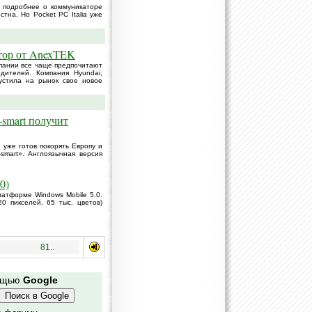
ь подробнее о коммуникаторе
тна. Но Pocket PC Italia уже
тор от AnexTEK
пании все чаще предпочитают
дителей. Компания Hyundai,
устила на рынок свое новое
-smart получит
 уже готов покорять Европу и
smart». Англоязычная версия
0)
атформе Windows Mobile 5.0.
0 пикселей, 65 тыс. цветов)
81..
мощью
Google