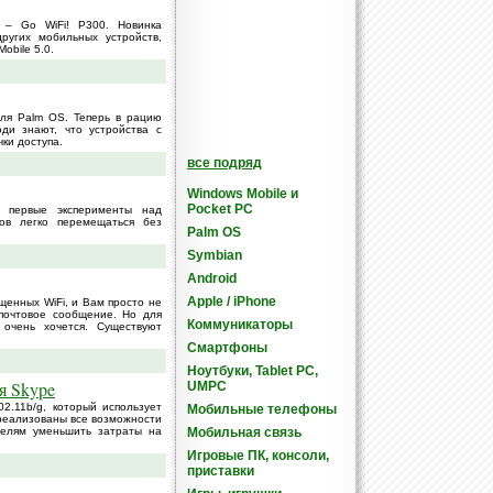
 – Go WiFi! P300. Новинка
ругих мобильных устройств,
obile 5.0.
ля Palm OS. Теперь в рацию
ди знают, что устройства с
ки доступа.
все подряд
Windows Mobile и
Pocket PC
а первые эксперименты над
ов легко перемещаться без
Palm OS
Symbian
Android
Apple / iPhone
ащенных WiFi, и Вам просто не
 почтовое сообщение. Но для
Коммуникаторы
 очень хочется. Существуют
Смартфоны
Ноутбуки, Tablet PC,
я Skype
UMPC
2.11b/g, который использует
Мобильные телефоны
реализованы все возможности
телям уменьшить затраты на
Мобильная связь
Игровые ПК, консоли,
приставки