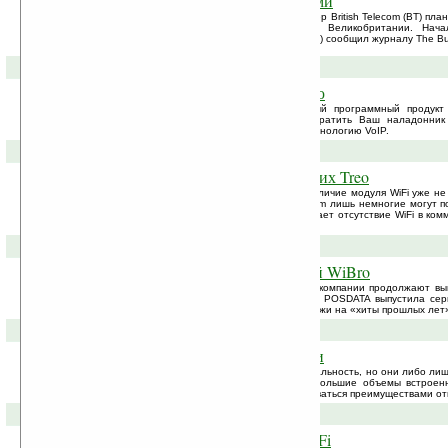
Cети WiFi шпионят за соседями
В ближайшее время британский провайдер British Telecom (BT) пла
сетями несколько крупнейших городов Великобритании. Нача
компании Стивен Эндрюс (Steven Andrews) сообщил журналу The Busi
14-07-2006 »
Преврати свой Palm в ...рацию
RaNo Software представила любопытный программный продукт
называется WiFiTalkie и позволяет превратить Ваш наладонни
передачи голоса WiFiTalkie использует технологию VoIP.
29-05-2006 »
Palm добавит WiFi в следующих Treo
Для наладонников на Windows Mobile, наличие модуля WiFi уже не 
обязательным. А вот из устройств от Palm лишь немногие могут п
стандарта связи. Особенно разочаровывает отсутствие WiFi в ком
гордостью компании.
23-05-2006 »
Корейские КПК с поддержкой WiBro
Несмотря на спад продаж КПК в Корее, компании продолжают вы
известно о том, что корейская компания POSDATA выпустила се
названием Flyvo. Внешне новые КПК похожи на «хиты прошлых лет» 
03-05-2006 »
SD-карта с WiFi и 1 ГБ памяти
SD-карта с модулем WiFi — уже давно реальность, но они либо ли
ее объем невелик. А это, учитывая небольшие объемы встроен
памяти, не позволяет полноценно пользоваться преимуществами отк
17-04-2006 »
Умный зонт с поддержкой WiFi