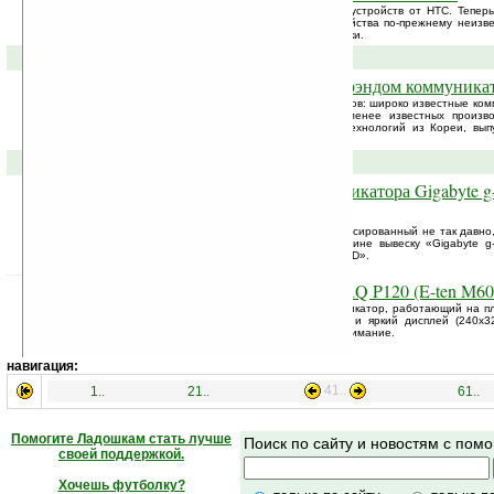
Мы уже рассказывали о линейке новых устройств от HTC. Тепер
Hermes. Дата появления на рынке устройства по-прежнему неизвес
заявила о технических параметрах новинки.
07-02-2006 »
Hyundai продает под своим брэндом коммуника
Новая тенденция на рынке коммуникаторов: широко известные ком
продавать под своей маркой модели менее известных произво
признанный лидер на рынке высоких технологий из Кореи, вып
детище — коммуникатор Hyundai A200, ...
02-02-2006 »
Англоязычная версия коммуникатора Gigabyte g
название i-teq BOND
Коммуникатор g-smart от Gigabyte, аннонсированный не так давно,
Америку. Но не спешите искать в магазине вывеску «Gigabyte g-
устройства получила название «i-teq BOND».
Неплохой коммуникатор TORQ P120 (E-ten M60
TORQ P120 (E-ten M600) — GSM-коммуникатор, работающий на пл
Отличный высокотехнологичный дизайн и яркий дисплей (240х32
сразу заставляют обратить на новинку внимание.
навигация:
41..
1..
21..
61..
Помогите Ладошкам стать лучше
Поиск по сайту и новостям с по
своей поддержкой.
Хочешь футболку?