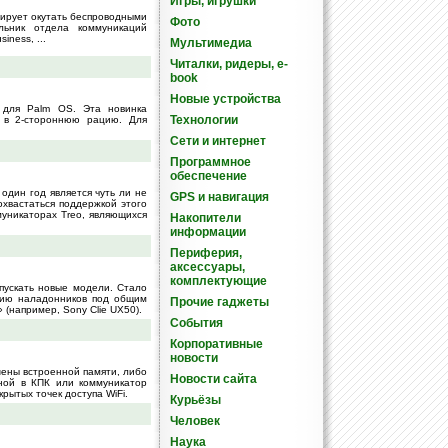
Игры, игрушки
нирует окутать беспроводными
Фото
льник отдела коммуникаций
ness, ...
Мультимедиа
Читалки, ридеры, e-
book
Новые устройства
 для Palm OS. Эта новинка
Технологии
к в 2-стороннюю рацию. Для
Сети и интернет
Программное
обеспечение
один год является чуть ли не
GPS и навигация
охвастаться поддержкой этого
муникаторах Treo, являющихся
Накопители
информации
Периферия,
аксессуары,
комплектующие
пускать новые модели. Стало
рию наладонников под общим
Прочие гаджеты
(например, Sony Clie UX50).
События
Корпоративные
новости
шены встроенной памяти, либо
Новости сайта
ной в КПК или коммуникатор
рытых точек доступа WiFi.
Курьёзы
Человек
Наука