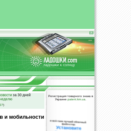
овости
за 30 дней
Регистрация товарного знака в
 неделю
Украине
patent.km.ua
.
SS?
)
в и мобильности
и всё-таки лучший облачный
файл-стор:
Установите
DropBox уже
сегодня!
ПОЖАЛУЙСТА,