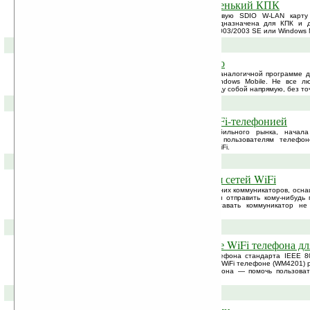
SD-карта добавит WiFi в старенький КПК
Socket Communications представила новую SDIO W-LAN карту
поддерживает протокол 802.11g и предназначена для КПК и д
работающих под управлением Windows 2003/2003 SE или Windows M
03-08-2006 »
Преврати и Pocket PC в рацию
Несколько недель назад мы писали об аналогичной программе д
можно превратить и устройства на Windows Mobile. Не все лю
модулями WiFi могут контактировать между собой напрямую, без точ
28-07-2006 »
Nokia эксперементирует с WiFi-телефонией
Компания Nokia, лидер мирового мобильного рынка, начал
внедрением технологии, позволяющей пользователям телефон
потери связи между сотовыми сетями и WiFi.
25-07-2006 »
Ручка с модулем обнаружения сетей WiFi
И так, скажем, есть у вас один из последних коммуникаторов, осн
терпится немного поиграть по Сети или отправить кому-нибудь
поиска ближайшей точки доступа доставать коммуникатор не
различные решения для ленивых.
20-07-2006 »
Edge-Core объявила о выпуске WiFi телефона дл
Edge-Core объявила о выпуске WiFi телефона стандарта IEEE 80
программное обеспечение Skype. В этом WiFi телефоне (WM4201) 
Skype протокола. Цель создания телефона — помочь пользова
звонки, ...
18-07-2006 »