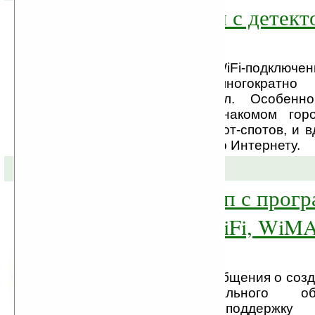
Наручные часы с детект
Fi-сигнала
Иногда настройка WiFi-подключе
превращается в многократно 
утомительный ритуал. Особен
командировке в незнакомом гор
месторасположения хот-спотов, и в
понадобилась связь по Интернету.
17-12-2007 »
Intel создала чип с про
реализацией WiFi, WiM
H
В Сети появились сообщения о соз
Intel экспериментального о
обеспечивающего поддержк