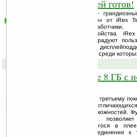
сердец читателей готов!
iRex Reader 1000 — грандиозны
электронной «читалки» от iRex Te
обещают разработчики, 
характеристики устройства iRe
приятно удивят и порадуют польз
дюймовый сенсорный дисплейподд
количества форматов, среди которых 
08-09-2008 »
Плеер Blue Zune 8 ГБ с 
функциями
Blue Zune относится к третьему по
компании Microsoft, отличающих
новых функций и возможностей. Фу
Cloud, например, позволяет
обновление хранящегося в плее
помощью Wi-Fi-подсоединения к 