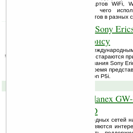
беспроводных стандартов WiFi,
(цифровое ТВ), для чего испол
процессорных элементов в разных с
Коммуникатор Sony Erics
готовится к анонсу
К большим международны
производители всегда стараются пр
новой продукции. Компания Sony Eri
в самое ближайшее время предста
модель — Sony Ericsson P5i.
03-12-2007 »
WiFi-адаптер Planex GW
формате miniSD
С развитием беспроводных сетей н
связи все чаще появляются интер
позволяющие добавить поддержк