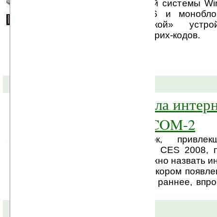
на базе операционной системы Wi
слайдер Opticon H16 и монобло
Основной «изюминкой» устрой
встроенный сканер штрих-кодов.
11-01-2008 »
Sony представила интерн
планшет Mylo COM-2
Одной из новинок, привлек
посетителей выставки CES 2008, 
днях в Лас-Вегасе, можно назвать и
Sony Mylo COM-2. О скором появл
мы уже рассказывали раннее, впроч
предшественнике.
25-12-2007 »