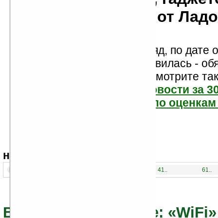
мобильности от Лад
Новости показаны подряд, по дате о
Если новость вам понравилась - об
проголосуйте! Посмотрите та
самые читаемые новости за 3
самые лучшие новости по оценкам 
навигация:
1..
21..
41..
61..
Все новости по теме: «WiFi»