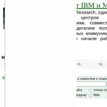
быстрее WiFi от IBM и 
В начале недели IBM Research, оди
исследовательских центро
вычислительной техники, совме
тайваньским производителем пол
чипов для беспроводных коммуник
MediaTek объявили о начале ра
совместным проектом.
навигация:
1..
21..
41..
61..
Помогите Ладошкам стать лучше
Поиск по сайту и новостям с по
своей поддержкой.
Хочешь футболку?
только по сайту
только п
по сайту и форуму
Web