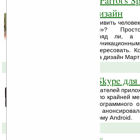
Wi-Fi рамка от Parrot's S
«Блестящий» дизайн
Чем сегодня можно удивить человек
«цифровым миром»? Прост
фоторамкой уже вряд ли, а 
встроенными коммуникационны
вполне сможет заинтересовать. Ко
Specchio использовала дизайн Мартин
24-10-2008 »
iSkoot создали Skype для
iSkoot — команда создателей прило
платформы Symbian (по крайней ме
брендом Skype) и программного о
трёх Скайпофонов, анонсировал
вторжение на платформу Android.
08-10-2008 »