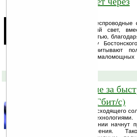
Интернет придёт через
электролампу
В скором времени беспроводные с
используется видимый свет, вме
могут стать реальностью, благодар
миллионному проекту Бостонского
Исследователи рассчитывают по
передачи данных на маломощных 
скоростями ...
26-09-2008 »
Япония в погоне за быс
интернетом (1 Гбит/с)
Как всегда, Страна восходящего со
вперёд вместе с технологиями.
времени, в дома Японии начнут п
гигабитные соединения. Т