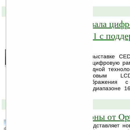
(hotspots), ...
05-09-2008 »
Sony анонсировала циф
рамку VAIO CP1 с подд
WiFi
Компания Sony на выставке CE
анонсировала новую цифровую ра
поддержкой беспроводной техноло
оснащена 7-дюймовым LC
отображающим изображения с
800х480 пикселей в диапазоне 16
цветов.
19-08-2008 »
Новые смартфоны от Opt
Компания Opticon представляет н