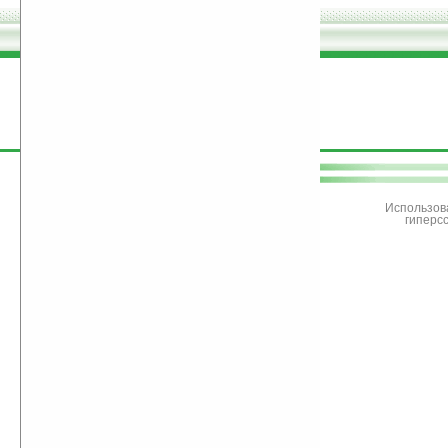
поддержите
Ладошки
Использов
гиперс