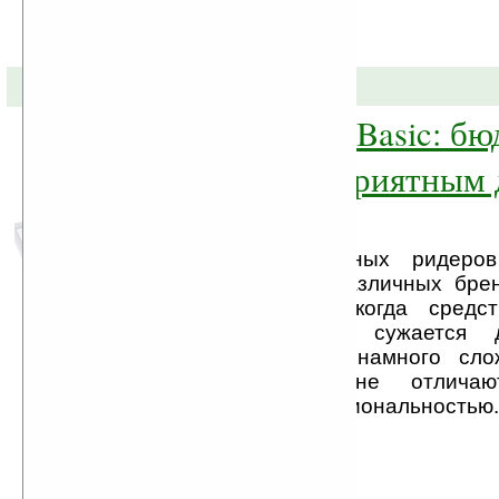
25-01-2012 »
PocketBook 611 Basic: б
E-Ink-ридер с приятным
и Wi-Fi
На рынке электронных ридеров
десятки устройств различных бре
есть из чего. Но когда средст
ограничены, выбор сужается 
«читалок». Тут все намного сло
дешевые модели не отличают
изготовления и функциональностью.