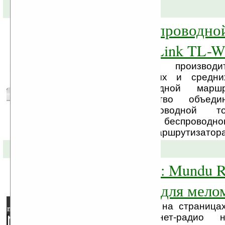
08-09-2010 »
Домашний беспроводно
провайдер TP-Link TL-
TP-Link, китайский производ
продуктов для малых и средних
выпустил беспроводной маршр
WR743ND. Устройство объед
функционал беспроводной то
маршрутизатора, беспроводн
брандмауэра и NAT-маршрутизатора
30-03-2009 »
Программа дня: Mundu R
инернет-радио для мело
Мы уже затрагивали на страница
организации интернет-радио 