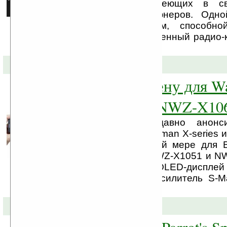
устройствах, не имеющих в с
аппаратных радио-тюнеров. Одн
популярных программ, способно
пользователю качественный радио-к
же, ...
25-02-2009 »
Sony назвала цену для W
NWZ-X1051 и NWZ-X10
Компания Sony недавно анонс
линейку плееров Walkman X-series и
стоимость, по крайней мере для 
Обе модели серии NWZ-X1051 и N
WQVGA сенсорный OLED-дисплей 
звуковой цифровой усилитель S-M
шумоподавления.
14-11-2008 »