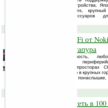
самые различные устройства. Япо
Planex Communications, крупный
всевозможных аксессуаров д
устройств, ...
12-11-2007 »
Бесплатный WiFi от Noki
автобусах Сингапура
Услышав эту новость, люб
пользователь из периферий
расположенного на просторах С
завистью. У нас только в крупных гор
во всех, известно не понаслышке, 
сети.
25-10-2007 »
Беспроводная сеть в 100