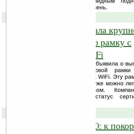
сопровождается очевидным под
соответствующий уровень.
24-09-2008 »
Smartparts создала круп
мире цифровую рамку с
поддержкой WiFi
Компания Smartparts объявила о вы
по величине цифровой рамк
поддержкой протокола WiFi. Эту ра
дюйма по диагонали уже можно лег
обычным телевизором. Компан
недавно получила статус серти
партнера Microsoft.
22-09-2008 »
iRex Reader 1000: к пок