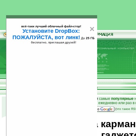
всё-таки лучший облачный файл-стор!
×
Установите DropBox:
ПОЖАЛУЙСТА, вот линк!
До
25 ГБ
бесплатно, приглашая друзей!
Установите
всё-таки лучший облачный файл-стор!
DropBox: ПОЖАЛУЙСТА, вот линк!
До
25
бесплатно, приглашая друзей!
ГБ
к началу раздела новостей
•
лучшие
новости
и
самые
популярные
н
простые
анонсы новостей
на email ежедневно или раз в
наш
на Google:
(
что такое R
Новости мира карма
компьютеров, гаджет