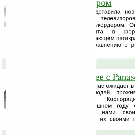
Blu-ray-рекордером
Компания Sharp представила но
жидкокристаллических телевизор
встроенным Blu-ray-рекордером. 
сжатие видеоконтента в фо
AVC/H.264, обеспечивающем пятик
объёма памяти по сравнению с 
записи.
10-10-2008 »
Увидеть будущее с Panas
Как узнать о том, что нас ожидает 
спросить опытных людей, прожи
интересную жизнь. Корпораци
отмечающая в нынешнем году с
юбилей, делится с нами свои
будущего, подкрепляя их своими 
проектами.