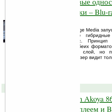
В продаже первые одно
гибридные диски – Blu-
Hybrid Disc
Компания Infinity Storage Media зап
первые однослойные гибридные
ray/DVD Hybrid Disc. Принцип 
цифровые сигналы обеих формато
на один и тот же слой, но п
информации синий лазер видит тол
Blu-ray, ...
09-12-2008 »
Ноутбук Medion Akoya 86
дюймовый дисплеем и Bl