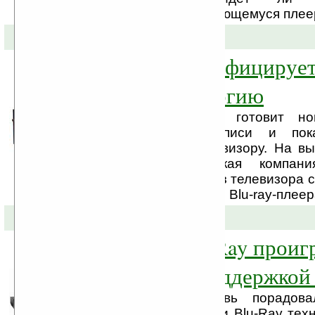
оптический диск к имеющемуся плее
25-11-2008 »
Panasonic сертифицируе
Blu-ray-технологию
Компания Panasonic готовит н
технологию для записи и пок
изображения по телевизору. На в
Japan 2008 японская компани
систему, состоящую из телевизора 
плазменной панелью и Blu-ray-плеер
07-11-2008 »
Шустрый Blu-Ray проиг
NAD T587 с поддержкой
Компания NAD вновь порадова
разработкой в области Blu-Ray техн