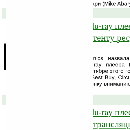
пресс-релизе Майк Абари (Mike Abary)
05-09-2008 »
LG BD300 — Blu-ray пле
доступом к контенту ре
Netflix
Компания LG Electronics назвал
продаж сетевого Blu-ray плеера
поставки начнутся в октябре этого 
розничные компании Best Buy, Circui
Shops предложат новинку вниманию
цене $399.95.
03-08-2008 »
LG BD300 — Blu-ray пле
возможностью трансляци