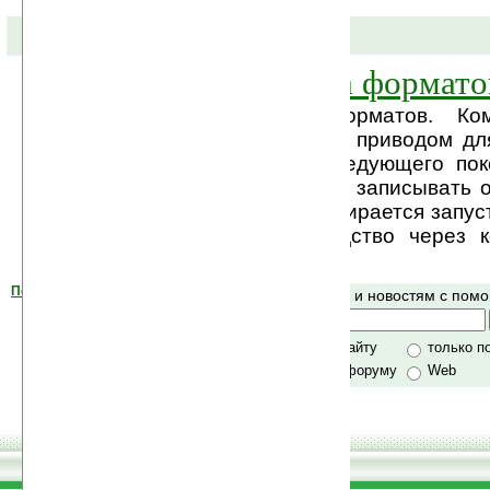
05-10-2005 »
Началась война формато
Началась война форматов. Ком
создала первый PC с приводом дл
HD DVD-формата следующего пок
также может читать и записывать
CD-диски. Toshiba собирается запус
в серийное производство через к
Hewlett-Packard ...
Помогите Ладошкам стать лучше
Поиск по сайту и новостям с по
своей поддержкой.
Хочешь футболку?
только по сайту
только п
по сайту и форуму
Web