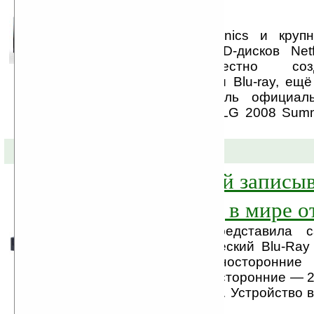
Интернета
Компания LG Electronics и круп
магазин проката DVD-дисков Netf
намерениях совместно соз
проигрывающий диски Blu-ray, ещё
Сегодня производитель официал
новинку на выставке LG 2008 Sum
Нью-Йорке.
28-07-2008 »
Самый быстрый записы
Blu-Ray привод в мире от
Компания Buffalo представила 
записывающий оптический Blu-Ray
Новинка пишет односторонние
скоростью до 8х, двухсторонние — 
и CD-R/RW — 48x/24x. Устройство 
вариантах: ...