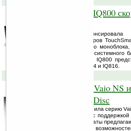
16-09-2008 »
HP TouchSmart IQ800 ско
продаже
Компания HP анонсировала
настольных компьютеров TouchSma
форм-факторе единого моноблока,
себя все компоненты системного б
HP TouchSmart серии IQ800 предс
модификациях — IQ804 и IQ816.
15-09-2008 »
Ноутбуки Sony Vaio NS и
опцией Blu-ray Disc
Компания Sony пополнила серию Va
ноутбуками NS и CS с поддержкой 
ray. «Эти новые аппараты предлага
массу мультмедийных возможносте