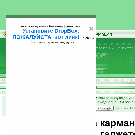
всё-таки лучший облачный файл-стор!
×
Установите DropBox:
ПОЖАЛУЙСТА, вот линк!
До
25 ГБ
бесплатно, приглашая друзей!
Установите
всё-таки лучший облачный файл-стор!
DropBox: ПОЖАЛУЙСТА, вот линк!
До
25
бесплатно, приглашая друзей!
ГБ
к началу раздела новостей
•
лучшие
новости
и
самые
популярные
н
простые
анонсы новостей
на email ежедневно или раз в
наш
на Google:
(
что такое R
Новости мира карма
компьютеров, гаджет