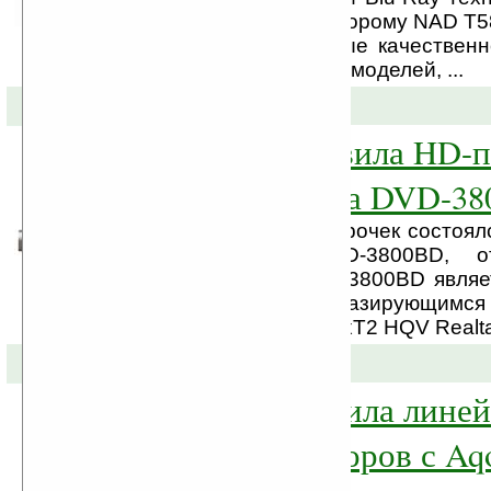
раз это плеер, имя которому NAD T5
спецификаций, которые качествен
среди конкурирующих моделей, ...
27-10-2008 »
Denon представила HD-п
премиум-класса DVD-3
После нескольких отсрочек состоялс
плеера Denon DVD-3800BD, от
премиум-классу. DVD-3800BD явля
плеером в мире, базирующимся
чипсете Silicon Optix sxT2 HQV Realta,
16-10-2008 »
Sharp представила лине
в мире телевизоров с Aq