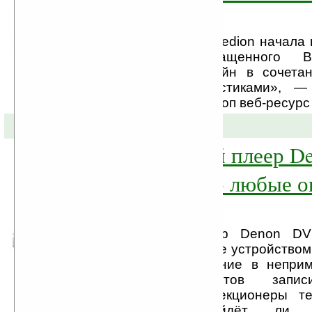
приводом
Немецкая компания Medion начала 
Akoya 8610, оснащенного Blu-
«Элементарный дизайн в сочета
мощными характеристиками», —
обрисовал новый лэптоп веб-ресурс
07-12-2008 »
Универсальный плеер D
A1UD «читает» любые о
диски
Универсальный плеер Denon D
считать первым в мире устройство
компромиссное решение в непри
цифровых стандартов зап
видеоконтента. Коллекционеры т
тревожиться, подойдёт ли п