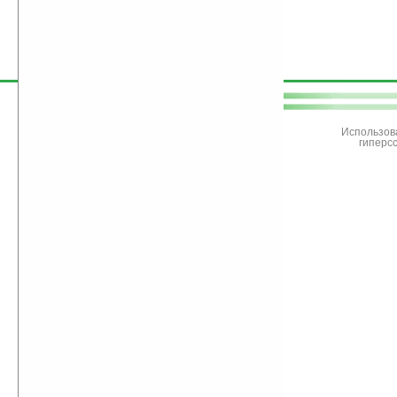
поддержите
Ладошки
Использов
гиперс