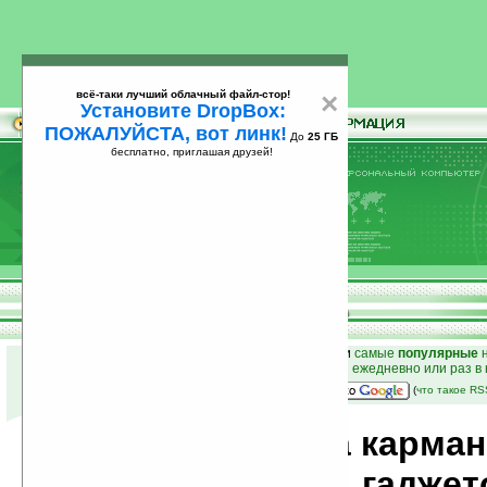
всё-таки лучший облачный файл-стор!
×
Установите DropBox:
ПОЖАЛУЙСТА, вот линк!
До
25 ГБ
бесплатно, приглашая друзей!
Установите
всё-таки лучший облачный файл-стор!
DropBox: ПОЖАЛУЙСТА, вот линк!
До
25
бесплатно, приглашая друзей!
ГБ
к началу раздела новостей
•
лучшие
новости
и
самые
популярные
н
простые
анонсы новостей
на email ежедневно или раз в
наш
на Google:
(
что такое R
Новости мира карма
компьютеров, гаджет