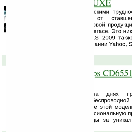
Raga, Spark и LUXE
В связи с экономическими трудно
Philips отказалась от ставш
ежегодного анонса новой продукц
выставке CES в Лас-Вегасе. Это ник
так как участие в CES 2009 такж
менее известные компании Yahoo, Se
и Belkin.
10-11-2008 »
Стильный Philips CD655
России
Компания Philips на днях пр
российском рынке беспроводной
CD6551B. За создание этой модели
году получила профессиональную 
был удостоен награды за уника
отличную эргономику.