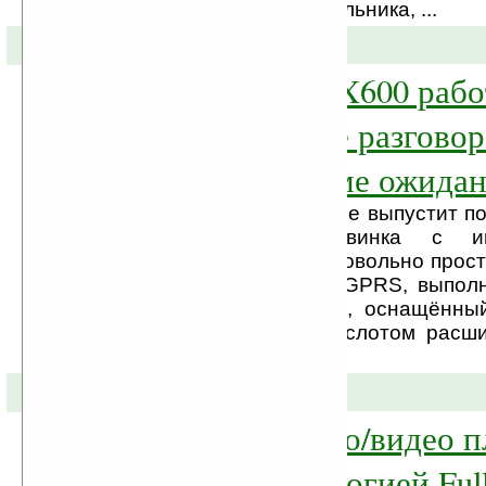
типичным звуком будильника, ...
06-08-2008 »
Philips Xenium X600 рабо
часов в режиме разговор
месяца в режиме ожида
Компания Philips вскоре выпустит п
серии Xenium. Новинка с и
представляет собой довольно прос
работы в сетях GSM/GPRS, выпол
факторе раскладушки, оснащённы
внешним дисплеями, слотом расши
памяти microSD.
03-07-2008 »
GoGear — аудио/видео п
Philips с технологией Fu