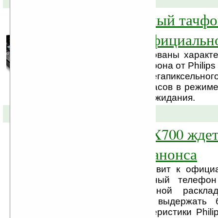
5-мегапиксельный тачфон
Xenium X830 официальн
Официально опубликованы характе
нового стильного тачфона от Philip
Аккумулятор 5-мегапиксельн
обеспечивает до 10 часов в режиме
1,5 месяца в режиме ожидания.
16-03-2009 »
Philips Xenium X700 жде
официального анонса
Компания Philips готовит к офиц
свой новый мобильный телефон
Особенностью стильной расклад
батарея, способная выдержать 
целый месяц. Характеристики Phili