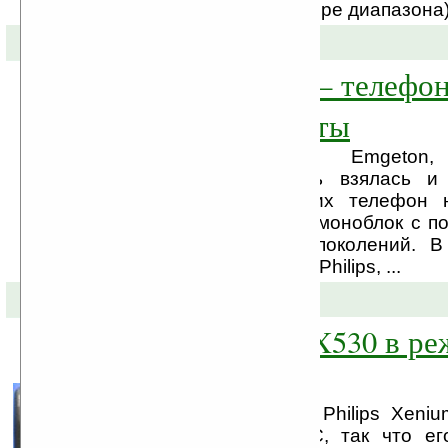
Сети GSM/EDGE (четыре диапазона) 
15-03-2009 »
Emgeton Enzo — телефон
на две SIM-карты
Чешская компания Emgeton,
медиаплееры, теперь взялась и
телефоны. Первый их телефон н
Emgeton Enzo — это моноблок с п
второго и третьего поколений. В
чипсет от Qualcomm и Philips, ...
12-03-2009 »
Philips Xenium X530 в р
ожидания
Мобильный телефон Philips Xeni
сертификацию в FCC, так что е