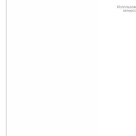
Использов
гиперс