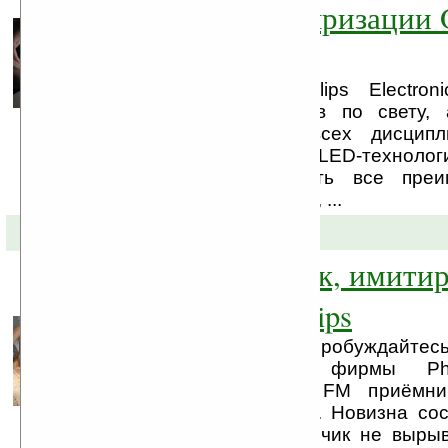
Kit» для популяризации
технологии
Компания Royal Philips Electron
вниманию художников по свету, 
творческих людей всех дисципл
инструментарий по OLED-технологии 
Он призван раскрыть все преи
технологии и показать, ...
17-09-2008 »
Часы-будильник, имит
рассвет, от Philips
Не будимы будете, а пробуждайтесь
разработчиков из фирмы Phil
представили новый FM приёмн
функцией будильника. Новизна сос
этот изящный приборчик не вырыв