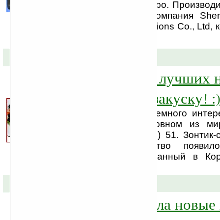
анонс уже совсем скоро. Производ
является китайская компания She
Consumer Communications Co., Ltd, 
приобрела Philips.
31-12-2008 »
И ещё немного лучших н
2008 год — на закуску! :
Представляем ещё немного интер
за 2008 год, в основном из ми
полезных гаджетов... :) 51. Зонтик
интересное устройство появи
изобретений — созданный в Кор
зонтик ...
17-12-2008 »
Philips выпустила новые