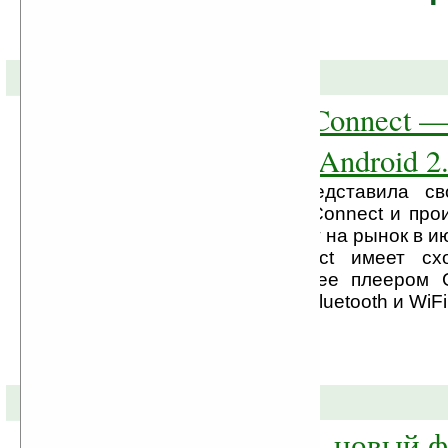
24-02-2010 »
Philips GoGear Connect 
медиаплеер на Android 2
Компания Philips представила св
медиаплеер GoGear Connect и про
что устройство выйдет на рынок в и
года. GoGear Connect имеет сх
анонсированным ранее плеером 
будет оснащен GPS, Bluetooth и WiFi 
09-09-2009 »
GoGear Muse — новый ф