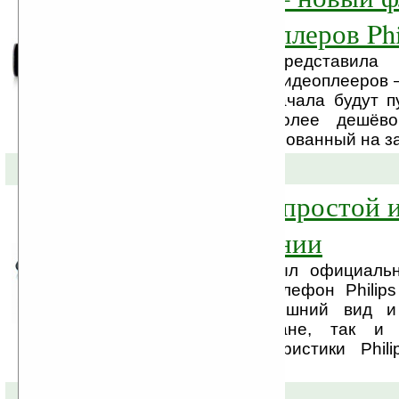
линейке медиаплеров Phi
Компания Philips представила 
флагмана в линейке видеоплееров
Может некоторые сначала будут п
немного похожей более дешёв
GoGear Aria. Ориентированный на за
24-08-2009 »
Philips E102 — простой 
телефон компании
Компанией Philips был официаль
новый мобильный телефон Philips
имеет приятный внешний вид и
функциональном плане, так и 
Технические характеристики Phil
GSM 900/1800 МГц, ...
20-07-2009 »