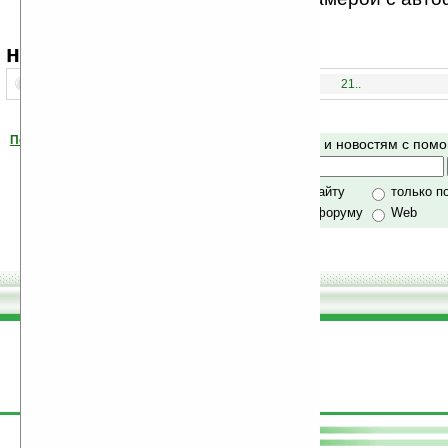
навигация:
1..
21..
Помогите Ладошкам стать лучше
Поиск по сайту и новостям с по
своей поддержкой.
Хочешь футболку?
только по сайту
только п
по сайту и форуму
Web
поддержите
Ладошки