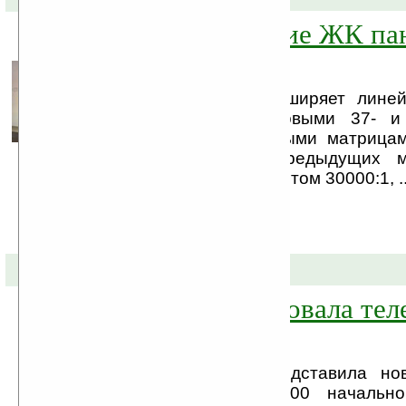
Новое поколение ЖК па
Philips Aurea
Компания Philips расширяет лине
2008 года Aurea новыми 37- и
моделями, оснащёнными матрица
отклика 2 мс (в предыдущих м
динамическим контрастом 30000:1, ..
30-09-2008 »
Philips анонсировала те
Xenium X600
Компания Philips представила н
телефон Xenium X600 начально