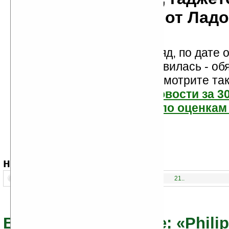
мобильности от Лад
Новости показаны подряд, по дате о
Если новость вам понравилась - об
проголосуйте! Посмотрите та
самые читаемые новости за 3
самые лучшие новости по оценкам 
навигация:
1..
21..
Все новости по теме: «Phili