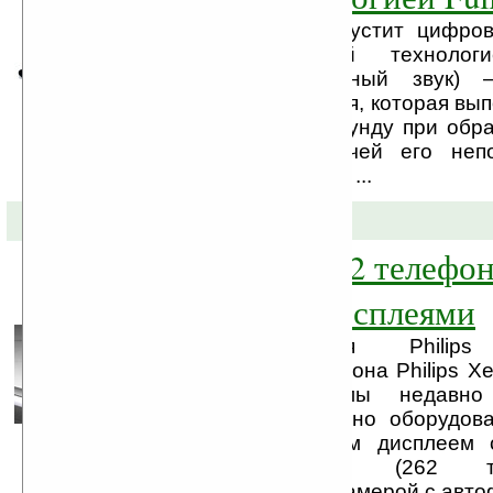
Компания Philips выпустит цифро
плеер, оснащенный технологи
FullSound (полноценный звук) 
аппаратная технология, которая вып
тысяч операций в секунду при обра
сигнала перед подачей его неп
динамики скрупулезно ...
15-05-2008 »
Philips готовит 2 телефон
сенсорными дисплеями
Сегодня компания Philips
существование телефона Philips Xe
снимки которого мы недавно 
Телефон действительно оборудова
дюймовым сенсорным дисплеем 
240х400 пикселей (262 ты
двухмегапиксельной камерой с автоф