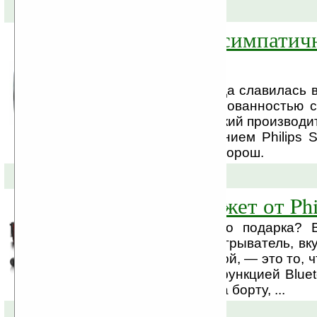
31-10-2008 »
SA2940: очень симпатич
от Philips
Компания Philips всегда славилась 
качества и сбалансированностью с
И в этот раз голландский производи
нам плеер под названием Philips 
без излишеств очень хорош.
27-10-2008 »
Идеальный гаджет от Phi
В поисках идеального подарка? 
Philips Luxe MP3-проигрыватель, вк
телефонной гарнитурой, — это то, чт
Luxe, со встроенной функцией Bluet
гигабайтами памяти на борту, ...
01-10-2008 »