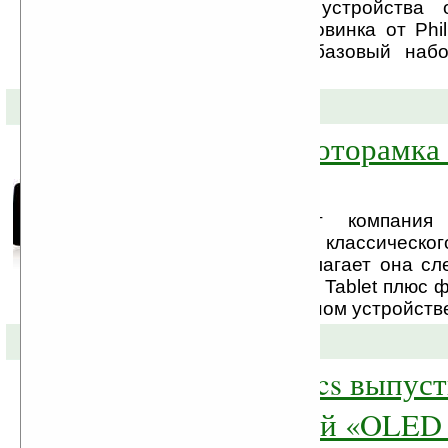
новость, что цена устройства 
функциональность. Новинка от Phil
пользователю лишь базовый наб
каких-либо новшеств.
25-09-2008 »
DVD плеер и фоторамка 
флаконе
Что же предлагает компания 
покупателям вместо классическог
DVD плеера? А предлагает она с
плеер в формфакторе Tablet плюс ф
это совмещается в одном устройств
22-09-2008 »
Philips Electronics выпус
инструментарий «OLED 