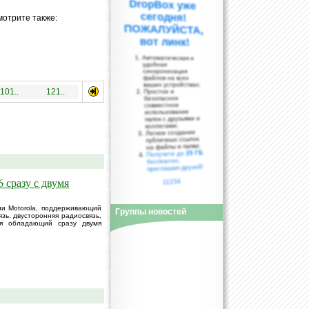
мотрите также:
вот линк!
Автоматическая и
удобная
синхронизация
файлов на всех
ваших устройствах;
101..
121..
Простое и
безопасное
совместное
использование
папок с друзьями и
коллегами;
Легкое создание
публичных ссылок
на файлы и папки;
25 ГБ
Получите до
бесплатно,
приглашая друзей!
 сразу с двумя
11234
ии Motorola, поддерживающий
Группы новостей
язь, двусторонняя радиосвязь,
мя обладающий сразу двумя