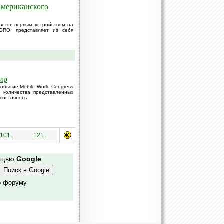
американского
яется первым устройством на
OROI представляет из себя
ир
обытие Mobile World Congress
 количества представленных
состоялось.
101..
121..
мощью
Google
о форуму