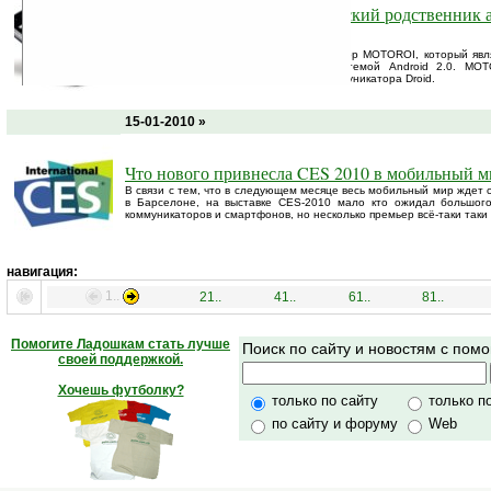
Motorola MOTOROI — корейский родственник 
Motorola DROID
Вчера Motorola представила коммуникатор MOTOROI, который явл
корейском рынке с операционной системой Android 2.0. MOT
моноблочную версию нашумевшего коммуникатора Droid.
15-01-2010 »
Что нового привнесла CES 2010 в мобильный м
В связи с тем, что в следующем месяце весь мобильный мир ждет с
в Барселоне, на выставке CES-2010 мало кто ожидал большого
коммуникаторов и смартфонов, но несколько премьер всё-таки таки 
навигация:
1..
21..
41..
61..
81..
Помогите Ладошкам стать лучше
Поиск по сайту и новостям с по
своей поддержкой.
Хочешь футболку?
только по сайту
только п
по сайту и форуму
Web