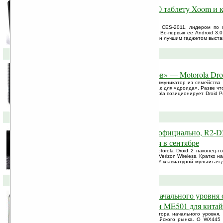
Motorola благодаря Android 3.0 таблету Xoom и 
4G стала лидером CES-2011
На проходившей в Лас-Вегасе выставке CES-2011, лидером по 
праву можно считать компанию Motorola. Во-первых её Android 3.0
Xoom по результатам голосования признан лучшим гаджетом выста
07-10-2010 »
Новичок в семействе «дроидов» — Motorola Dro
На выставке CTIA представлен новый коммуникатор из семейства 
— Droid Pro. В принципе ничего нового, как для «дроида». Разве 
виду похожа на девайсы Blackberry. Motorola позиционирует Droid P
пользователей.
11-08-2010 »
Motorola Droid 2 представлен официально, R2-D
(дроид из Star Wars) ожидается в сентябре
После всех слухов и предположений, Motorola Droid 2 наконец-
материализовался через сеть оператора Verizon Wireless. Кратко 
аппарата: слайдер с выдвижной QWERTY-клавиатурой мультитач-
виртуальная клавиатура Swype ...
13-07-2010 »
Два Android-коммуникатора начального уровня
Motorola: WX445 для Verizon и ME501 для кита
Motorola выпустила сразу два коммуникатора начального уровня
оператора Verizon и ME501 — для китайского рынка. О WX445 и