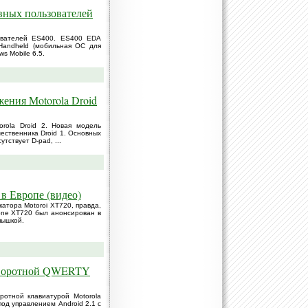
вных пользователей
зователей ES400. ES400 EDA
d Handheld (мобильная ОС для
s Mobile 6.5.
ения Motorola Droid
rola Droid 2. Новая модель
ественника Droid 1. Основных
тствует D-pad, ...
 в Европе (видео)
атора Motoroi XT720, правда,
tone XT720 был анонсирован в
пышкой.
 поворотной QWERTY
ротной клавиатурой Motorola
од управлением Android 2.1 с