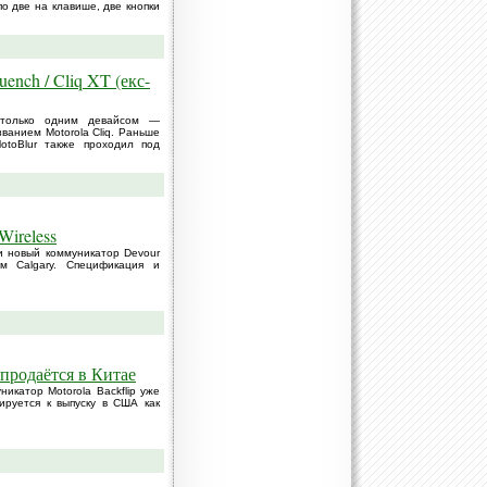
о две на клавише, две кнопки
nch / Cliq XT (екс-
 только одним девайсом —
ванием Motorola Cliq. Раньше
toBlur также проходил под
Wireless
и новый коммуникатор Devour
м Calgary. Спецификация и
 продаётся в Китае
икатор Motorola Backflip уже
ируется к выпуску в США как