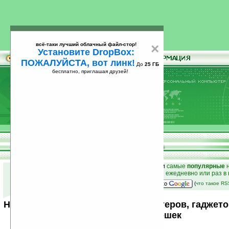
всё-таки лучший облачный файл-стор!
×
Установите DropBox:
ПОЖАЛУЙСТА, вот линк!
До
25 ГБ
бесплатно, приглашая друзей!
Установите
всё-таки лучший облачный файл-стор!
DropBox: ПОЖАЛУЙСТА, вот линк!
До
25
бесплатно, приглашая друзей!
ГБ
к началу раздела новостей
•
лучшие
новости
и
самые
популярные
н
простые
анонсы новостей
на email ежедневно или раз в
наш
на Google:
(
что такое R
Новости мира карманных компьютеров, гаджето
от Ладошек