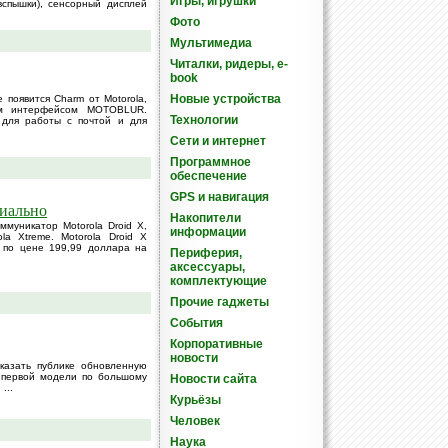
Игры, игрушки
вспышки), сенсорный дисплей
Фото
Мультимедиа
Читалки, ридеры, e-
book
Новые устройства
 появится Charm от Motorola,
ым интерфейсом MOTOBLUR.
Технологии
 для работы с почтой и для
Сети и интернет
Программное
обеспечение
GPS и навигация
циально
Накопители
муникатор Motorola Droid X,
информации
a Xtreme. Motorola Droid X
 по цене 199,99 доллара на
Периферия,
аксессуары,
комплектующие
Прочие гаджеты
События
Корпоративные
новости
оказать публике обновленную
от первой модели по большому
Новости сайта
...
Курьёзы
Человек
Наука