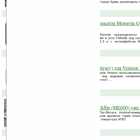
флагманской модели Motorola Droid. Некоторые буквы размещены п
остались вообще пустыми, ...
16-02-2010 »
MWC10: анонсирован коммуникатор Motorola Que
Zeppelin)
Пока что для выставки MWC 2010 Motorola «разродилась»
коммуникатором Quench, известного в США в сети T-Mobile под наз
данный коммуникатор на ОС Android 1.5 и c интерфейсом Mo
названием Zeppelin.
04-02-2010 »
Вышел Motorola DEVOUR (Calgary) для Verizon 
Motorola вместе с американским оператором Verizon анонсировал
на Android 1.6, раньше проходивший под кодовым название
функциональные возможности Motorola Devour: ...
01-02-2010 »
Не такой как все. Motorola Backflip (ME600) уже
Засветившийся на выставке CES-2010 в Лас-Вегасе, Android-коммун
продается в Китае. Коммуникатор в скором времени также план
первый Android-коммуникатор мобильного оператора AT&T.
19-01-2010 »