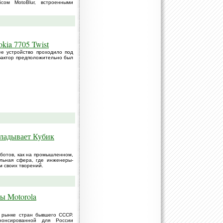
сом MotoBlur, встроенными
kia 7705 Twist
ее устройство проходило под
фактор предположительно был
кладывает Кубик
ботов, как на промышленном,
альная сфера, где инженеры-
м своих творений.
ы Motorola
а рынке стран бывшего СССР.
нонсированной для России