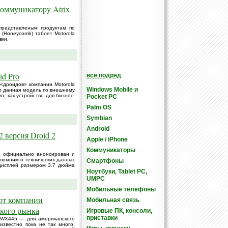
коммуникатору Atrix
представленым продуктам по
 (Honeycomb) таблет Motorola
вки.
id Pro
все подряд
«дроидов» компании Motorola
Windows Mobile и
что данная модель по внешнему
ro, как устройство для бизнес-
Pocket PC
Palm OS
Symbian
Android
2 версия Droid 2
Apple / iPhone
Коммуникаторы
то официально анонсирован и
напомним о технических данных
Смартфоны
дисплей размером 3.7 дюйма
Ноутбуки, Tablet PC,
UMPC
Мобильные телефоны
 от компании
Мобильная связь
йкого рынка
Игровые ПК, консоли,
приставки
, WX445 — для американского
звестно пока не так много: