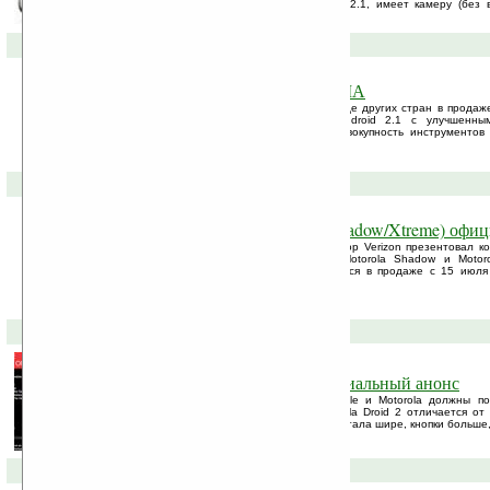
работает под управлением ОС Android 2.1, имеет камеру (без 
размером 2.6″-3.2″, ...
07-07-2010 »
Motorola Charm: сначала в США
Совсем скоро в США, а чуть позже в ряде других стран в продаже
работающий под управлением ОС Android 2.1 с улучшенн
Указанная надстройка являет собой совокупность инструментов
общения в соц. сетях.
24-06-2010 »
Motorola Droid X (Motorola Shadow/Xtreme) офи
Вчера американский мобильный оператор Verizon презентовал ком
ранее проходивший под названиями Motorola Shadow и Motorol
работает на ОС Android 2.1 и ожидается в продаже с 15 июля
двухгодичном контракте.
22-06-2010 »
Motorola Droid 2: завтра официальный анонс
Завтра компании Verizon Wireless, Google и Motorola должны п
версию Droid (Milestone). Внешне Motorola Droid 2 отличается 
счёту только QWERTY-клавиатурой: она стала шире, кнопки больше, 
18-06-2010 »