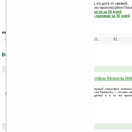
Новости показаны подряд, по дате от свежей.
Если новость вам понравилась - обязательно проголосуйте! Пос
самые читаемые новости за 30 дней
самые лучшие новости по оценкам за 30 дней
навигация:
1..
21..
41..
61..
81..
Все новости по теме: «Motorola»
14-01-2011 »
Противоударный Android смартфон Motorola i886
клавиатурами
В коллекции оператора Sprint появился первый смартфон компан
технологию iDEN (Integrated Digital Enhanced Networks — сотовя св
алфавитно-цифровой пейджер, факс-модема) и в то же вре
клавиатурами: ...
12-01-2011 »