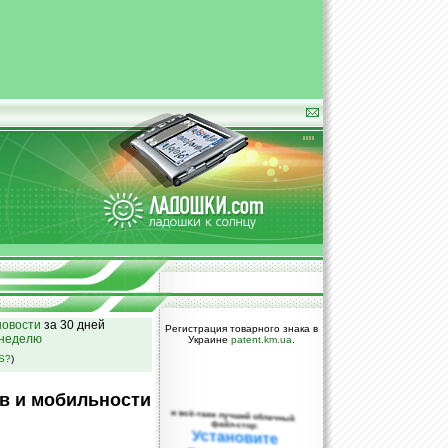
овости
за 30 дней
Регистрация товарного знака в
 неделю
Украине
patent.km.ua
.
SS?
)
в и мобильности
и всё-таки лучший облачный
файл-стор:
Установите
DropBox уже
сегодня!
ПОЖАЛУЙСТА,