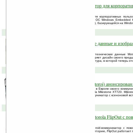
Motorola ES400 — коммуникатор для корпорати
по цене $750
Motorola анонсировала коммуникатор для корпоративных поль
(Enterprise Digital Assistant) работает на ОС Windows Embedde
корпоративных и встраиваемых устройств), базирующейся на Window
11-06-2010 »
В сети появились технические данные и изображ
2
В сети «засветились» изображения и технические данные Moto
немного тоньше и почти полностью повторяет дизайн своего предш
изменений претерпела выдвижная клавиатура, в которой теперь отсу
07-06-2010 »
Motorola Milestone XT720 (Motoroi) анонсирован
Motorola подтвердила о распространении в Европе своего коммуник
теперь уже под другим именем — Motorola Milestone XT720. Miles
Великобритании, как первый Android коммуникатор с ксеноновой вс
02-06-2010 »
Android 2.1 коммуникатор Motorola FlipOut с
клавиатурой
Motorola официально анонсировала Android-коммуникатор с пово
FlipOut. Нацеленный на молодёжную аудиторию, FlipOut работает п