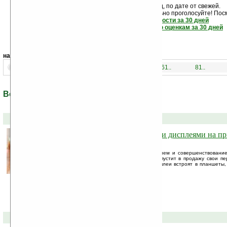
Новости показаны подряд, по дате от свежей.
Если новость вам понравилась - обязательно проголосуйте! Пос
самые читаемые новости за 30 дней
самые лучшие новости по оценкам за 30 дней
навигация:
1..
21..
41..
61..
81..
Все новости по теме: «Samsung»
30-10-2011 »
Устройства Samsung с гибкими дисплеями на пр
году
После многолетней работы над созданием и совершенствованием
Samsung Electronics уже в 2012 году запустит в продажу свои 
OLED-экранами. Позже небьющиеся дисплеи встроят в планшеты,
устройства.
12-09-2011 »