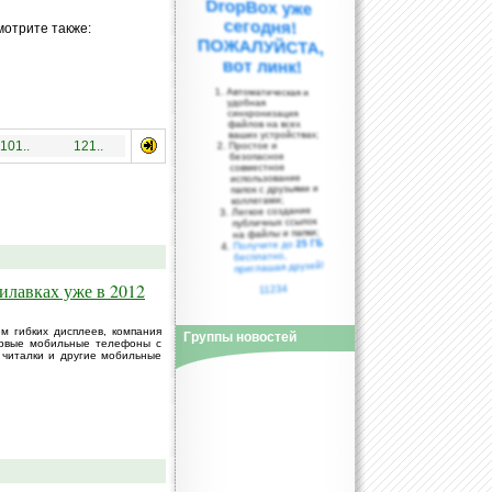
мотрите также:
вот линк!
Автоматическая и
удобная
синхронизация
файлов на всех
ваших устройствах;
101..
121..
Простое и
безопасное
совместное
использование
папок с друзьями и
коллегами;
Легкое создание
публичных ссылок
на файлы и папки;
25 ГБ
Получите до
бесплатно,
приглашая друзей!
илавках уже в 2012
11234
 гибких дисплеев, компания
Группы новостей
первые мобильные телефоны с
 читалки и другие мобильные