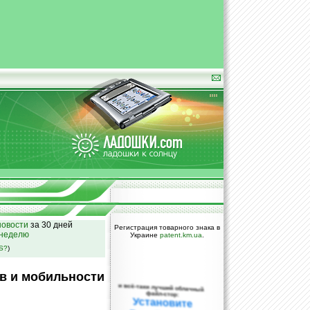
овости
за 30 дней
Регистрация товарного знака в
 неделю
Украине
patent.km.ua
.
SS?
)
в и мобильности
и всё-таки лучший облачный
файл-стор:
Установите
DropBox уже
сегодня!
ПОЖАЛУЙСТА,