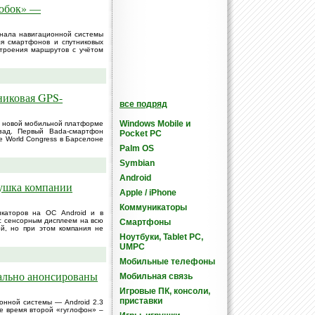
робок» —
нала навигационной системы
я смартфонов и спутниковых
строения маршрутов с учётом
никовая GPS-
все подряд
Windows Mobile и
а новой мобильной платформе
зад. Первый Bada-смартфон
Pocket PC
e World Congress в Барселоне
Palm OS
Symbian
Android
ушка компании
Apple / iPhone
Коммуникаторы
икаторов на ОС Android и в
с сенсорным дисплеем на всю
Смартфоны
й, но при этом компания не
Ноутбуки, Tablet PC,
UMPC
Мобильные телефоны
иально анонсированы
Мобильная связь
Игровые ПК, консоли,
приставки
онной системы — Android 2.3
же время второй «гуглофон» –