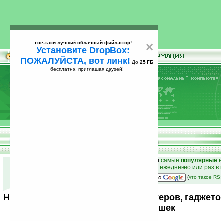
всё-таки лучший облачный файл-стор!
×
Установите DropBox:
ПОЖАЛУЙСТА, вот линк!
До
25 ГБ
бесплатно, приглашая друзей!
Установите
всё-таки лучший облачный файл-стор!
DropBox: ПОЖАЛУЙСТА, вот линк!
До
25
бесплатно, приглашая друзей!
ГБ
к началу раздела новостей
•
лучшие
новости
и
самые
популярные
н
простые
анонсы новостей
на email ежедневно или раз в
наш
на Google:
(
что такое R
Новости мира карманных компьютеров, гаджето
от Ладошек