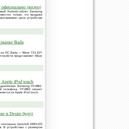
н официально (видео)
мый Android-таблет Samsung
звестно только, что продажи
проскакивает цена устройства
 рынке Bada
 на ОС Bada — Wave 723 (GT-
устройств представляют Wave
Apple iPod touch
 медиаплеере Samsung YP-MB2.
ий телефона. YP-MB2 сможет
яется на Apple iPod touch.
e и Desire будут
т сенсорных панелей AMOLED
. В устройствах с размером