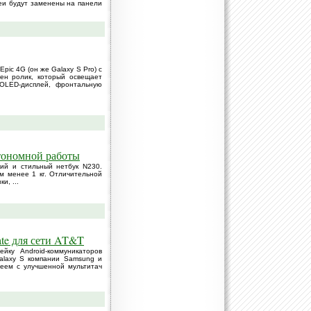
леи будут заменены на панели
pic 4G (он же Galaxy S Pro) с
ен ролик, который освещает
MOLED-дисплей, фронтальную
втономной работы
кий и стильный нетбук N230.
м менее 1 кг. Отличительной
и, ...
ate для сети AT&T
ку Android-коммуникаторов
alaxy S компании Samsung и
еем с улучшенной мультитач