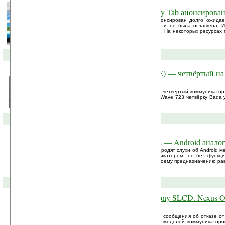
Android-таблет Samsung Galaxy Tab анонсирова
Сегодня в Берлине был официально анонсирован долго ожидае
Galaxy Tab. Правда, цена на таблет так и не была оглашена. И
Galaxy Tab стартуют с Европы в сентябре. На некоторых ресурсах 
в 799 евро, что немного многовато.
30-08-2010 »
Samsung Wave 723 (GT-S7320E) — четвёртый на
коммуникатор
Samsung официально анонсировала свой четвертый коммуникатор
S7320E). Теперь кроме представленного Wave 723 четвёрку Bada 
S8500, Wave 2 и Wave 2 Pro.
03-08-2010 »
Медиаплеер Samsung YP-MB2 — Android аналог 
Вот уже несколько недель по интернету бродят слухи об Android
По сути, данный плеер является коммуникатором, но без функц
работать с Android-приложениями, а по своему предназначению равн
27-07-2010 »
HTC переходит на дисплеи Sony SLCD. Nexus On
первыми
Компания HTC начала рабочую неделю с сообщения об отказе о
компании Samsung в большинстве своих моделей коммуникаторов