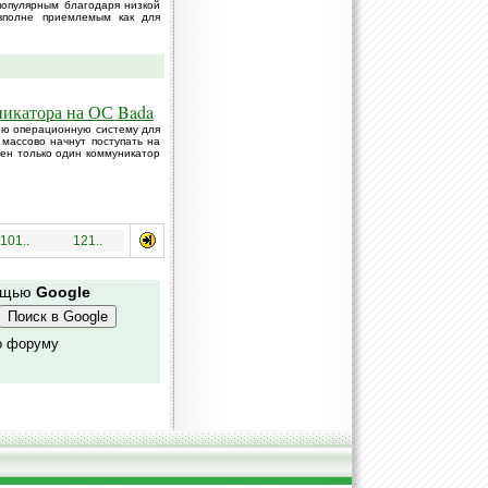
опулярным благодаря низкой
вполне приемлемым как для
никатора на ОС Bada
ою операционную систему для
массово начнут поступать на
лен только один коммуникатор
101..
121..
мощью
Google
о форуму