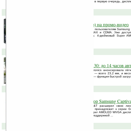
дисплея 3,7 дюйма, в Desire и Nexus One в первую очередь, дисп
Sony Super LCD.
05-07-2010 »
Samsung Epic 4G (Galaxy S Pro) на промо-видео
Не так давно компания Sprint представила пользователям Samsung E
QWERTY-клавиатурой и поддержкой WiMAX и CDMA. Уже доступ
главные достоинства нового устройства: 4-дюймовый Super A
камеру, поддержку 3D-графики, ...
30-06-2010 »
Cтильный нетбук Samsung N230: до 14 часов а
Южнокорейская компания Samsung Electronics анонсировала лёг
Новинка обладает небольшой толщиной — всего 23,2 мм, и весо
чертой Samsung N230 является Fast Start — функция быстрой загрузк
18-06-2010 »
High-end Android-коммуникатор Samsung Captiv
Американский мобильный оператор AT&T расширил свою линей
моделью Samsung Captivate. Устройство принадлежит к серии G
выделяется своим четырёхдюймовым Super AMOLED WVGA диспл
функциональностью и камерой на 5 Мп с поддержкой ...
15-06-2010 »