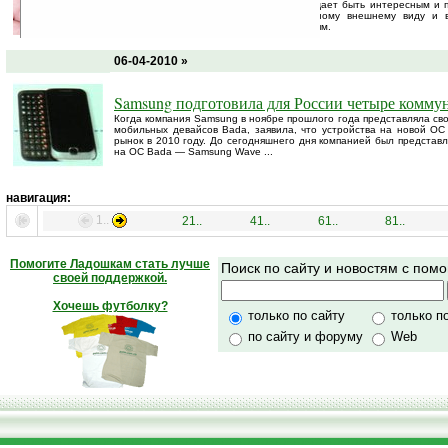
анонсирован официально. Аппарат обещает быть интересным и п
цене (менее 100 евро), презентабельному внешнему виду и 
указанной цены техническим особенностям.
06-04-2010 »
Samsung подготовила для России четыре комму
Когда компания Samsung в ноябре прошлого года представляла св
мобильных девайсов Bada, заявила, что устройства на новой ОС 
рынок в 2010 году. До сегодняшнего дня компанией был представ
на ОС Bada — Samsung Wave ...
навигация:
1..
21..
41..
61..
81..
Помогите Ладошкам стать лучше
Поиск по сайту и новостям с по
своей поддержкой.
Хочешь футболку?
только по сайту
только п
по сайту и форуму
Web