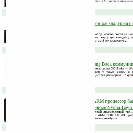
Google Nexus S. В этот раз с выпуском Nexus S постаралась ком
первого Nexus One, ...
11-11-2010 »
Verizon Samsung Zeal — телефон-раскладушка с 
QWERTY клавиатурой
С сегодняшнего дня американский оператор Verizon Wireless н
мобильного телефона. Samsung Zeal имеет корпус-раскладушку, п
открывается в две стороны, открывая при этом E-ink клавиатуру.
05-10-2010 »
Wave II S8530 — новый Samsung Bada коммуник
Samsung анонсировал свой пятый коммуникатор на ОС Bada — Wave
2 S5250). Коммуникатор пришел на замену Wave S8500 и в
предшественнику, но из-за нового WVGA дисплея размером 3.7 дю
07-09-2010 »
Анонсирован двухъядерный ARM процессор Sam
берет на вооружение двухъядерные Nvidia Tegra
Сегодня Samsung анонсировал свой первый двухъядерный проц
двухъядерник принадлежит к семейству ARM CORTEX A9, ра
спроектирован для коммуникаторов, таблетов и нетбуков.
02-09-2010 »