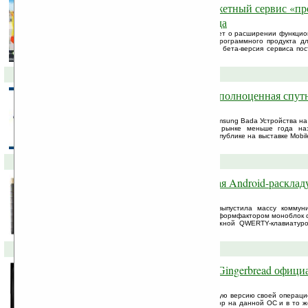
В России появился сверхбюджетный сервис «п
обновленная версия Прогорода
Компания «Сидиком Навигация» объявляет о расширении функцио
«Прогород». В новой версии данного программного продукта дл
навигаторов появилась интегрированная бета-версия сервиса по
информации о загруженности дорог ...
24-01-2011 »
Для Samsung Bada выпущена полноценная спут
навигация по России
«Прогород» доступен для платформы Samsung Bada Устройства н
Samsung Bada массово появились на рынке меньше года на
Samsung Wave был широко представлен публике на выставке Mobil
в феврале 2010 года.
08-12-2010 »
Коммуникатор W899 — первая Android-расклад
Samsung
До этого времени компания Samsung выпустила массу коммун
большей степени это были устройства с формфактором моноблок 
величину корпуса или слайдер с выдвижной QWERTY-клавиатуро
выпустила ни одной Android-раскладушки.
07-12-2010 »
Google Nexus S и Android 2.3 Gingerbread офиц
(видео)
Вчера компания Google представила новую версию своей операци
Gingerbread, а также первый коммуникатор на данной ОС и в то 