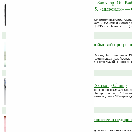
Коммуникаторный «дождь» от Samsung: ОС Bad
Pro, WM — Omnia Pro 4 и Pro 5, «андроиды» — G
Galaxy 5 I5500
Samsung презентовал целую «пачку» новых коммуникаторов. Сред
на собственной ОС Bada — Samsung Wave 2 (S5250) и Samsung 
Windows Mobile — Samsung Omnia Pro 4 (B7350) и Omnia Pro 5 (B
Galaxy 3 I5800 и Galaxy 5 I5500.
25-05-2010 »
Samsung похвасталась 19-ти дюймовой прозр
панелью
На проходящем в эти дни семинаре «Society for Information Di
компания Samsung продемонстрировала девятнадцатидюймовую
Показанная панель на сегодня является наибольшей в своём к
усовершенствованную версию ...
19-05-2010 »
Дешевый сенсорный телефон Samsung Champ
Компания Samsung анонсировала телефон с сенсорным 2.4-дюймо
названием Champ (S3300). Samsung Champ оснащён 1.3-мегап
разъёмом под наушники, Bluetooth 2.1, слотом под microSD-карты (
...
20-04-2010 »
Samsung S3370: больше подробностей о недоро
телефоне
Об этом телефоне от компании Samsung есть только некоторая 