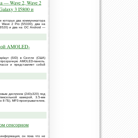
a — Wave 2, Wave 2
alaxy 3 I5800 и
и которых два коммуникатора
Wave 2 Pro (S5330), два на
6520) и два на ОС Android —
ачной AMOLED-
splay» (SID) в Сиэтле (США)
 прозрачную AMOLED-панель.
лассе и представляет собой
вым дисплеем (240х320) под
иксельной камерой, 3.5-мм
до 8 ГБ), MP3-проигрывателем,
гом сенсорном
информация, он пока что не