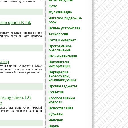
Игры, игрушки
пания Samsung, в отличие от
Фото
Мультимедиа
Читалки, ридеры, e-
сенсорной E-ink
book
Новые устройства
ачинает продажи интересного
Технологии
ри чём верхняя часть корпуса
Сети и интернет
Программное
обеспечение
GPS и навигация
атор
Накопители
 II S8530 (не путать с Wave
информации
ыглядит аналогично своему
Периферия,
йма имеет большие размеры.
аксессуары,
комплектующие
Прочие гаджеты
События
sung Orion. LG
Корпоративные
 2
новости
ессор Samsung Orion. Новый
Новости сайта
ботает на частоте 1 ГГЦ и
Курьёзы
Человек
Наука