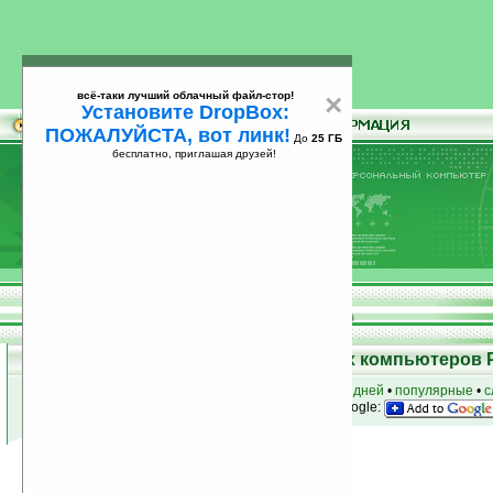
всё-таки лучший облачный файл-стор!
×
Установите DropBox:
ПОЖАЛУЙСТА, вот линк!
До
25 ГБ
бесплатно, приглашая друзей!
Установите
всё-таки лучший облачный файл-стор!
DropBox: ПОЖАЛУЙСТА, вот линк!
До
25
бесплатно, приглашая друзей!
ГБ
Программы для карманных компьютеров 
к началу раздела
•
за сегодня
•
за 3 дня
•
за 7 дней
•
популярные
•
с
анонсы программ на email
• наш
на Google:
Условия поиска:
Найдено
Автор программ: Resco,s.r.o.
12