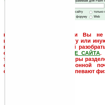
Поиск по программам для Palm
своей поддержкой.
Хочешь футболку?
только по сайту
только
по сайту и форуму
Web
не забывайте, что если Вы не 
использовать или найти ту или ину
как ее настроить и с ней разобрат
свои вопросы в
ФОРУМЕ САЙТА
.
такого характера менеджеры раздел
сайта лично по электронной поч
советов давать всем не успевают фи