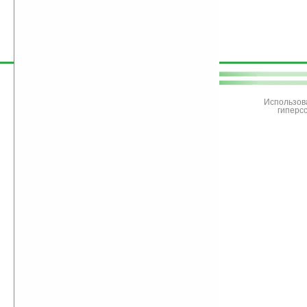
поддержите
Ладошки
Использов
гиперс