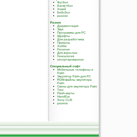
Футбол
Баскетбол
Хокей
Бейсбол
разное
Разное
Документация
Звук
Программы для PC
Шрифты
Для разработчика
Приколы
Хобби
Религия
Для взрослых
Генеалогия
несортированное
Специальный софт
Мобильные телефоны и
Palm
Эмулятор Palm для PC
ROM-файлы эмулятора
Palm
Скины для эмулятора Palm
Treo
Flash-карты
HandEra
Sony CLIE
разное