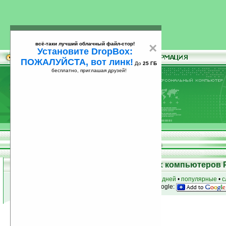
всё-таки лучший облачный файл-стор!
×
Установите DropBox:
ПОЖАЛУЙСТА, вот линк!
До
25 ГБ
бесплатно, приглашая друзей!
Установите
всё-таки лучший облачный файл-стор!
DropBox: ПОЖАЛУЙСТА, вот линк!
До
25
бесплатно, приглашая друзей!
ГБ
Программы для карманных компьютеров 
к началу раздела
•
за сегодня
•
за 3 дня
•
за 7 дней
•
популярные
•
с
анонсы программ на email
• наш
на Google:
Условия поиска:
Найдено
Автор программ: Absolutist.com
39