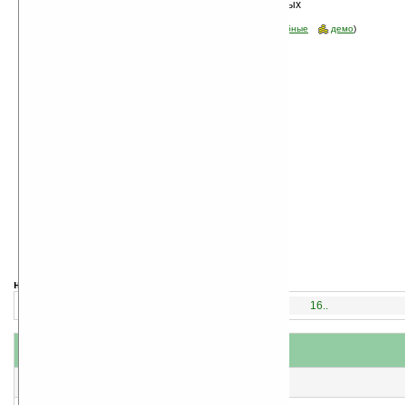
Сортировка по дате, начиная с новых
программ
Стоимость:
все
(отфильтровать:
бесплатные
пробные
демо
)
навигация:
1..
16..
название
#
короткое описание
1
Solitaire Studio v1.18
Пасьянс-студия