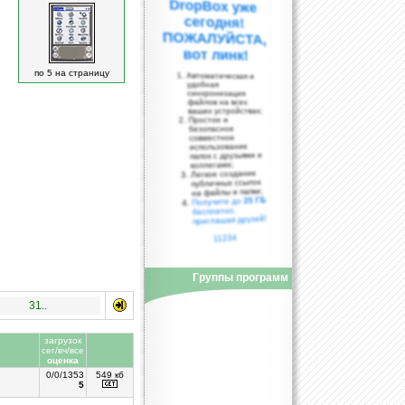
вот линк!
по 5 на страницу
Автоматическая и
удобная
синхронизация
файлов на всех
ваших устройствах;
Простое и
безопасное
совместное
использование
папок с друзьями и
коллегами;
Легкое создание
публичных ссылок
на файлы и папки;
25 ГБ
Получите до
бесплатно,
приглашая друзей!
11234
Группы программ
31..
загрузок
сег/вч/все
оценка
0/0/1353
549 кб
5