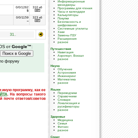
Информационные
менеджеры
0/0/1262
310 кб
Программы для чтения
5
Часы и календари
Калькуляторы
0/0/1159
323 кб
Покупки
--
Безопасность и
шифрование
Системные утилиты
Хаки
31..
Замены ПЗУ
Расширения
разное
 OS от
Google™
:
Путешествия
Навигация
Аэропорт, Вокзал
разное
 по форуму
Наука
Обучение
Астрономия
Инжиниринг
Математика
разное
и иную программу, как ее
Языки
Переводчики
ЙТА
. На вопросы такого
Справочники
й почте ответов/советов
Словари
Локализация и
русификаторы
разное
Здоровье
Медицина
Семья
Фитнес
разное
Спорт