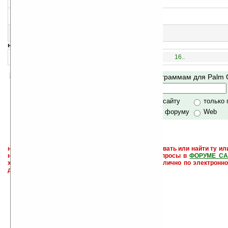
>
14
BlockBuster v1.28 (CLIE)
Блокбастер для Sony CLIE
15
BlockBuster (OS5) v1.29
Блокбастер
навигация:
1..
16..
Помогите Ладошкам стать лучше
Поиск по программам для Palm
своей поддержкой.
Хочешь футболку?
только по сайту
только
по сайту и форуму
Web
не забывайте, что если Вы не знаете как использовать или найти ту ил
настроить и с ней разобраться - пишите свои вопросы в
ФОРУМЕ СА
характера менеджеры разделов или автор сайта лично по электронно
давать всем не успевают физически.