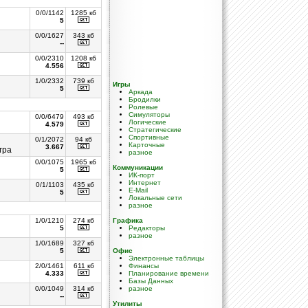
0/0/1142
1285 кб
5
0/0/1627
343 кб
--
0/0/2310
1208 кб
4.556
1/0/2332
739 кб
Игры
5
Аркада
Бродилки
Ролевые
Симуляторы
0/0/6479
493 кб
Логические
4.579
Стратегические
Спортивные
0/1/2072
94 кб
Карточные
3.667
гра
разное
0/0/1075
1965 кб
Коммуникации
5
ИК-порт
Интернет
0/1/1103
435 кб
E-Mail
5
Локальные сети
разное
1/0/1210
274 кб
Графика
5
Редакторы
разное
1/0/1689
327 кб
5
Офис
Электронные таблицы
2/0/1461
611 кб
Финансы
4.333
Планирование времени
Базы Данных
0/0/1049
314 кб
разное
--
Утилиты