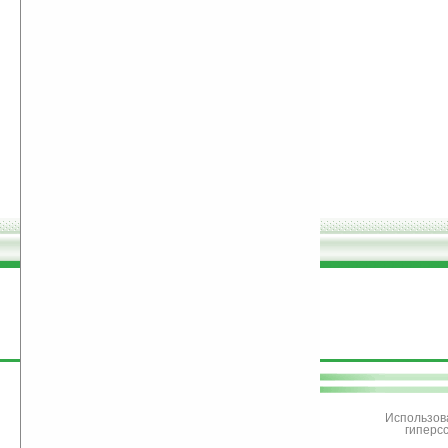
поддержите
Ладошки
Использов
гиперс