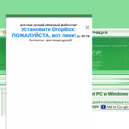
всё-таки лучший облачный файл-стор!
×
Установите DropBox:
ПОЖАЛУЙСТА, вот линк!
До
25 ГБ
бесплатно, приглашая друзей!
Установите
всё-таки лучший облачный файл-стор!
DropBox: ПОЖАЛУЙСТА, вот линк!
До
25
бесплатно, приглашая друзей!
ГБ
Программы для КПК Pocket PC и Windows 
к началу раздела
•
за сегодня
•
за 3 дня
•
за 7 дней
•
популярные
•
с
анонсы программ на email
• наш
на Google:
Условия поиска:
Найдено
Автор программ: ScummVM
2