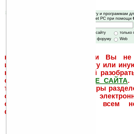
Помогите Ладошкам стать лучше
Поиск по сайту и программам д
своей поддержкой.
Mobile и Pocket PC при помощи
Хочешь футболку?
только по сайту
только
по сайту и форуму
Web
не забывайте, что если Вы не 
использовать или найти ту или ину
как ее настроить и с ней разобрат
свои вопросы в
ФОРУМЕ САЙТА
.
такого характера менеджеры раздел
сайта лично по электрон
ответов\советов давать всем н
физически.