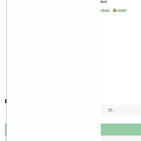
Сортировка по дате, начиная с новых
программа
Стоимость:
все
(отфильтровать:
бесплатные
пробные
демо
)
навигация:
1..
16..
название
#
короткое описание
1
Resco Pocket Radio for Pocket PC v3.01