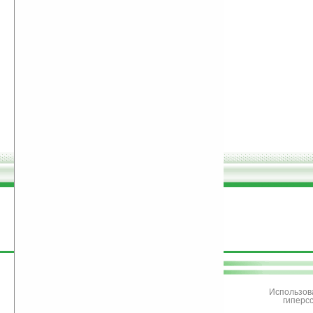
поддержите
Ладошки
Использов
гиперс