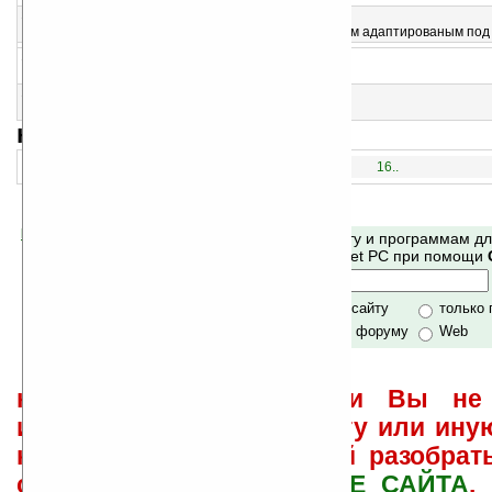
13
Resco Sudoku Touch v1.50
Sudoku от именитого разработчика с управлением адаптированым под
14
Resco Explorer 2008 for Pocket PC v7.05
Пожалуй, лучший файловый менеджер!
15
Resco Brain Games v2.10
Набор из 36 логических игр
навигация:
1..
16..
Помогите Ладошкам стать лучше
Поиск по сайту и программам д
своей поддержкой.
Mobile и Pocket PC при помощи
Хочешь футболку?
только по сайту
только
по сайту и форуму
Web
не забывайте, что если Вы не 
использовать или найти ту или ину
как ее настроить и с ней разобрат
свои вопросы в
ФОРУМЕ САЙТА
.