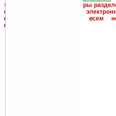
такого характера менеджеры раздел
сайта лично по электрон
ответов\советов давать всем н
физически.