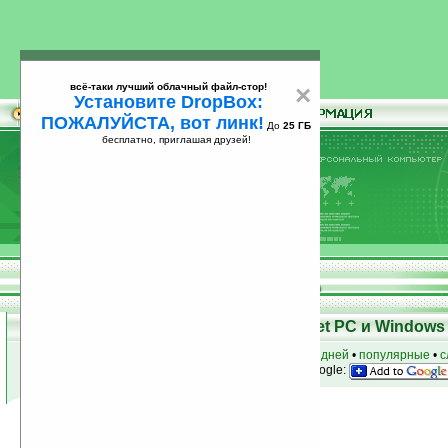
всё-таки лучший облачный файл-стор!
×
Установите DropBox:
ПОЖАЛУЙСТА, вот линк!
До
25 ГБ
бесплатно, приглашая друзей!
Установите
всё-таки лучший облачный файл-стор!
DropBox: ПОЖАЛУЙСТА, вот линк!
До
25
бесплатно, приглашая друзей!
ГБ
Программы для КПК Pocket PC и Windows 
к началу раздела
•
за сегодня
•
за 3 дня
•
за 7 дней
•
популярные
•
с
анонсы программ на email
• наш
на Google:
Условия поиска:
Найдена
Автор программ: Resco, Inc.
41