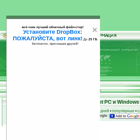
всё-таки лучший облачный файл-стор!
×
Установите DropBox:
ПОЖАЛУЙСТА, вот линк!
До
25 ГБ
бесплатно, приглашая друзей!
Установите
всё-таки лучший облачный файл-стор!
DropBox: ПОЖАЛУЙСТА, вот линк!
До
25
бесплатно, приглашая друзей!
ГБ
Программы для КПК Pocket PC и Windows 
к началу раздела
•
за сегодня
•
за 3 дня
•
за 7 дней
•
популярные
•
с
анонсы программ на email
• наш
на Google:
Условия поиска:
Найдено
Автор программ: Yandex
8