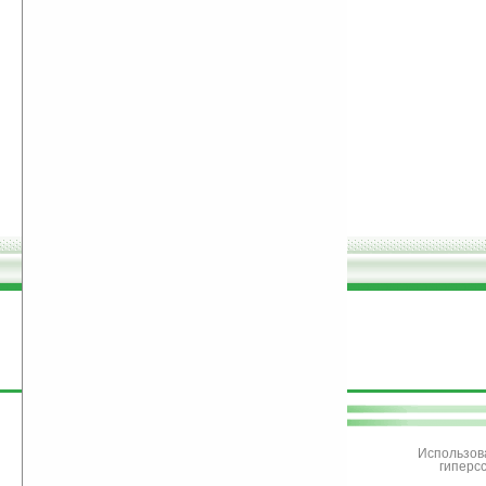
поддержите
Ладошки
Использов
гиперс