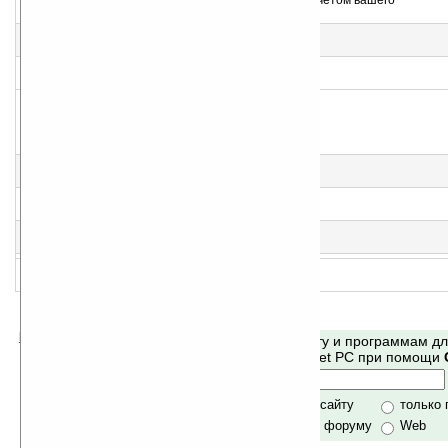
Сервис, позволяющий находить информацию с учетом вашего
местонахождения
3
Я.Онлайн v1.10 (WM5.0 VGA)
Программа для общения
4
Я.Онлайн v1.10 (WM6.0 PocketPC)
Программа для общения
5
Я.Онлайн v1.10 (WM6.0 Smartphone)
Программа для общения
6
Я.Онлайн v1.10 (WM5.0 Smartphone)
Программа для общения
7
Я.Онлайн v1.10 (WM5.0 PocketPC)
Программа для общения
8
Я.Онлайн v1.10 (WM6.0 VGA)
Программа для общения
Помогите Ладошкам стать лучше
Поиск по сайту и программам д
своей поддержкой.
Mobile и Pocket PC при помощи
Хочешь футболку?
только по сайту
только
по сайту и форуму
Web