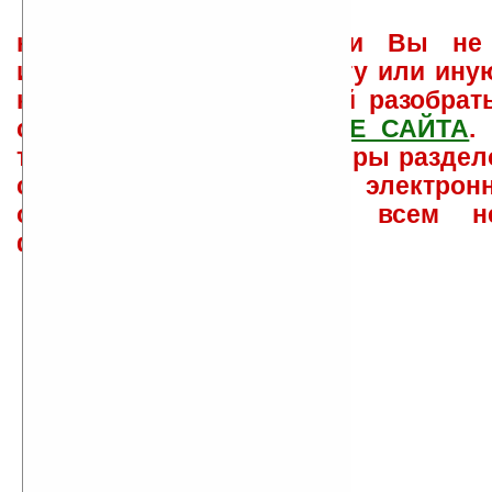
не забывайте, что если Вы не 
использовать или найти ту или ину
как ее настроить и с ней разобрат
свои вопросы в
ФОРУМЕ САЙТА
.
такого характера менеджеры раздел
сайта лично по электрон
ответов\советов давать всем н
физически.