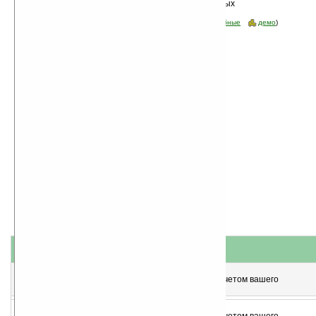
Сортировка по дате, начиная с новых
программ
Стоимость:
все
(отфильтровать:
бесплатные
пробные
демо
)
название
#
короткое описание
1
Мобильный Яндекс v2.02 (WM6.0)
Сервис, позволяющий находить информацию с учетом вашего
местонахождения
2
Мобильный Яндекс v2.02 (WM5.0)