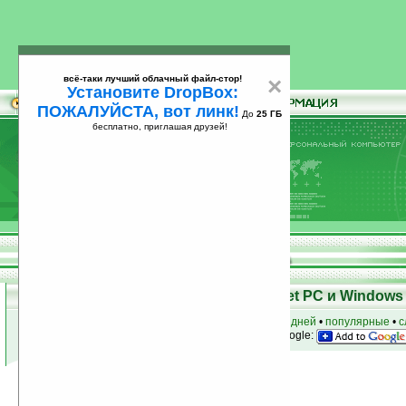
всё-таки лучший облачный файл-стор!
×
Установите DropBox:
ПОЖАЛУЙСТА, вот линк!
До
25 ГБ
бесплатно, приглашая друзей!
Установите
всё-таки лучший облачный файл-стор!
DropBox: ПОЖАЛУЙСТА, вот линк!
До
25
бесплатно, приглашая друзей!
ГБ
Программы для КПК Pocket PC и Windows 
к началу раздела
•
за сегодня
•
за 3 дня
•
за 7 дней
•
популярные
•
с
анонсы программ на email
• наш
на Google:
Условия поиска:
Найдено
Автор программ: PPCLINK
17