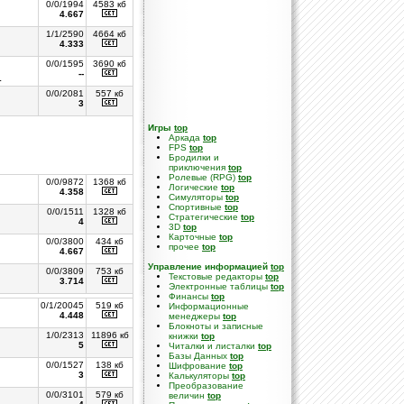
0/0/1994
4583 кб
4.667
1/1/2590
4664 кб
4.333
0/0/1595
3690 кб
--
.
0/0/2081
557 кб
3
Игры
top
Аркада
top
FPS
top
Бродилки и
приключения
top
Ролевые (RPG)
top
0/0/9872
1368 кб
Логические
top
4.358
Симуляторы
top
Спортивные
top
0/0/1511
1328 кб
Стратегические
top
4
3D
top
Карточные
top
0/0/3800
434 кб
прочее
top
4.667
Управление информацией
top
0/0/3809
753 кб
Текстовые редакторы
top
3.714
Электронные таблицы
top
Финансы
top
0/1/20045
519 кб
Информационные
4.448
менеджеры
top
Блокноты и записные
1/0/2313
11896 кб
книжки
top
5
Читалки и листалки
top
Базы Данных
top
0/0/1527
138 кб
Шифрование
top
3
Калькуляторы
top
Преобразование
0/0/3101
579 кб
величин
top