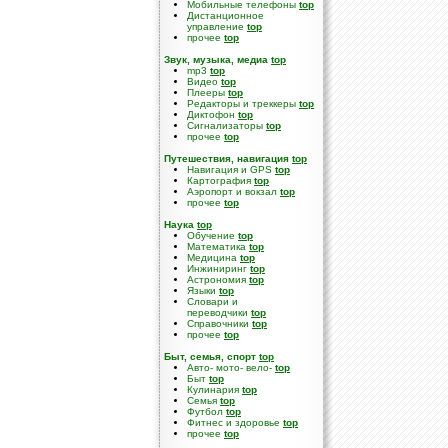
Мобильные телефоны
top
Дистанционное
управление
top
прочее
top
Звук, музыка, медиа
top
mp3
top
Видео
top
Плееры
top
Редакторы и треккеры
top
Диктофон
top
Сигнализаторы
top
прочее
top
Путешествия, навигация
top
Навигация и GPS
top
Картография
top
Аэропорт и вокзал
top
прочее
top
Наука
top
Обучение
top
Математика
top
Медицина
top
Инжиниринг
top
Астрономия
top
Языки
top
Словари и
переводчики
top
Справочники
top
прочее
top
Быт, семья, спорт
top
Авто- мото- вело-
top
Быт
top
Кулинария
top
Семья
top
Футбол
top
Фитнес и здоровье
top
прочее
top