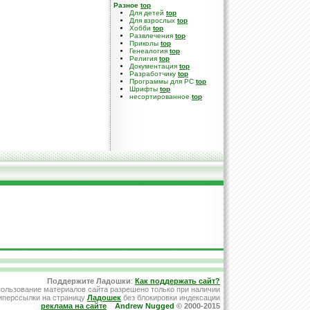
Разное
top
Для детей
top
Для взрослых
top
Хобби
top
Развлечения
top
Приколы
top
Генеалогия
top
Религия
top
Документация
top
Разработчику
top
Программы для PC
top
Шрифты
top
несортированное
top
Поддержите Ладошки
:
Как поддержать сайт?
ользование материалов сайта разрешено только при наличии
иперссылки на страницу
Ладошек
без блокировки индексации
реклама на сайте
Andrew Nugged
© 2000-2015