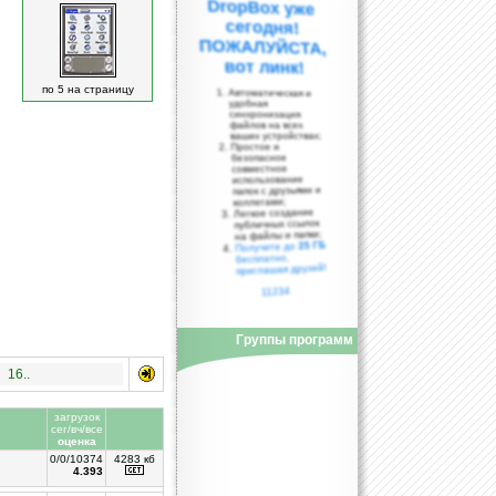
вот линк!
по 5 на страницу
Автоматическая и
удобная
синхронизация
файлов на всех
ваших устройствах;
Простое и
безопасное
совместное
использование
папок с друзьями и
коллегами;
Легкое создание
публичных ссылок
на файлы и папки;
25 ГБ
Получите до
бесплатно,
приглашая друзей!
11234
Группы программ
16..
загрузок
сег/вч/все
оценка
0/0/10374
4283 кб
4.393