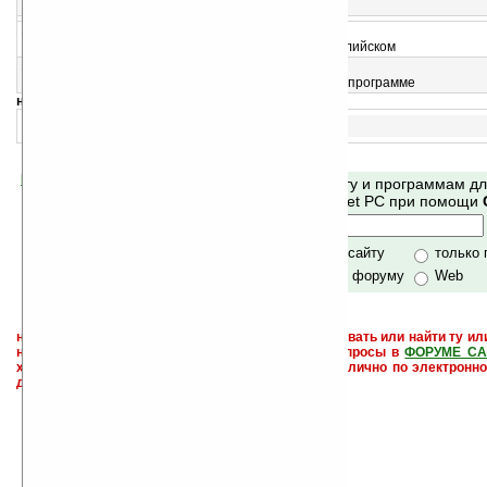
Словарь для толкования сновидений
14
800 Common Errors in English v1.0
Информация по наиболее частым ошибкам в английском
15
iStatus System Monitor New v3.0
Несколько системных утилит, собранных в одной программе
навигация:
1..
Помогите Ладошкам стать лучше
Поиск по сайту и программам д
своей поддержкой.
Mobile и Pocket PC при помощи
Хочешь футболку?
только по сайту
только
по сайту и форуму
Web
не забывайте, что если Вы не знаете как использовать или найти ту ил
настроить и с ней разобраться - пишите свои вопросы в
ФОРУМЕ СА
характера менеджеры разделов или автор сайта лично по электронно
давать всем не успевают физически.