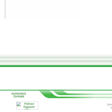
поддержите
Ладошки
Исп
г