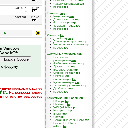
4
Покупки и товары
top
Часы и календари
top
прочее
top
0/0/3016
190 кб
5
Графика
top
Редакторы
top
0/0/1369
116 кб
Для просмотра
top
--
Фотокамера
top
Темы для Today
top
прочее
top
16..
Утилиты
top
Для Today
top
Для запуска програм
top
Управления задачами
top
ля Windows
прочее
top
Google™
:
Системные утилиты
top
Cистемные
расширения
top
Файловые утилиты
top
 по форуму
Архиваторы
top
Безопасность
top
Синхронизация
top
Системная
информация
top
Русификаторы
top
тесты оборудования
top
и иную программу, как ее
Драйверы
top
прочее
top
ЙТА
. На вопросы такого
й почте ответов\советов
Коммуникации и сети
top
ИК-порт
top
Bluetooth
top
WiFi (WLAN)
top
Интернет
top
E-Mail
top
Чат
top
Локальные сети (LAN)
top
Pocket PC Phone
edition
top