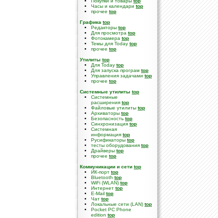
Покупки и товары
top
Часы и календари
top
прочее
top
Графика
top
Редакторы
top
Для просмотра
top
Фотокамера
top
Темы для Today
top
прочее
top
Утилиты
top
Для Today
top
Для запуска програм
top
Управления задачами
top
прочее
top
Системные утилиты
top
Cистемные
расширения
top
Файловые утилиты
top
Архиваторы
top
Безопасность
top
Синхронизация
top
Системная
информация
top
Русификаторы
top
тесты оборудования
top
Драйверы
top
прочее
top
Коммуникации и сети
top
ИК-порт
top
Bluetooth
top
WiFi (WLAN)
top
Интернет
top
E-Mail
top
Чат
top
Локальные сети (LAN)
top
Pocket PC Phone
edition
top