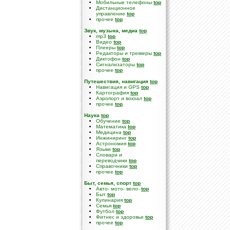
Мобильные телефоны
top
Дистанционное
управление
top
прочее
top
Звук, музыка, медиа
top
mp3
top
Видео
top
Плееры
top
Редакторы и треккеры
top
Диктофон
top
Сигнализаторы
top
прочее
top
Путешествия, навигация
top
Навигация и GPS
top
Картография
top
Аэропорт и вокзал
top
прочее
top
Наука
top
Обучение
top
Математика
top
Медицина
top
Инжиниринг
top
Астрономия
top
Языки
top
Словари и
переводчики
top
Справочники
top
прочее
top
Быт, семья, спорт
top
Авто- мото- вело-
top
Быт
top
Кулинария
top
Семья
top
Футбол
top
Фитнес и здоровье
top
прочее
top