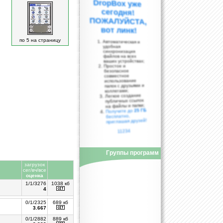
вот линк!
по 5 на страницу
Автоматическая и
удобная
синхронизация
файлов на всех
ваших устройствах;
Простое и
безопасное
совместное
использование
папок с друзьями и
коллегами;
Легкое создание
публичных ссылок
на файлы и папки;
25 ГБ
Получите до
бесплатно,
приглашая друзей!
11234
Группы программ
загрузок
сег/вч/все
оценка
1/1/3276
1038 кб
4
0/1/2325
689 кб
3.667
0/1/2882
889 кб