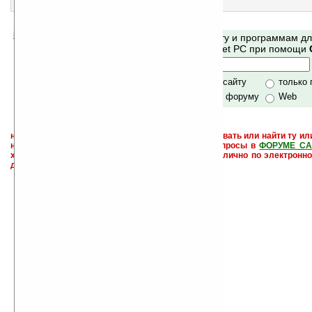
Шашки
Помогите Ладошкам стать лучше
Поиск по сайту и программам д
своей поддержкой.
Mobile и Pocket PC при помощи
Хочешь футболку?
только по сайту
только
по сайту и форуму
Web
не забывайте, что если Вы не знаете как использовать или найти ту ил
настроить и с ней разобраться - пишите свои вопросы в
ФОРУМЕ СА
характера менеджеры разделов или автор сайта лично по электронно
давать всем не успевают физически.