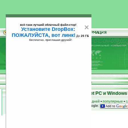
всё-таки лучший облачный файл-стор!
×
Установите DropBox:
ПОЖАЛУЙСТА, вот линк!
До
25 ГБ
бесплатно, приглашая друзей!
Установите
всё-таки лучший облачный файл-стор!
DropBox: ПОЖАЛУЙСТА, вот линк!
До
25
бесплатно, приглашая друзей!
ГБ
Программы для КПК Pocket PC и Windows 
к началу раздела
•
за сегодня
•
за 3 дня
•
за 7 дней
•
популярные
•
с
анонсы программ на email
• наш
на Google:
Условия поиска:
Найдено
Автор программ: Portamind
3