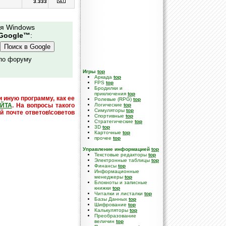
3.333
ля Windows
Google™
:
 по форуму
Игры
top
Аркада
top
FPS
top
Бродилки и
приключения
top
и иную программу, как ее
Ролевые (RPG)
top
ЙТА
. На вопросы такого
Логические
top
Симуляторы
top
й почте ответов\советов
Спортивные
top
Стратегические
top
3D
top
Карточные
top
прочее
top
Управление информацией
top
Текстовые редакторы
top
Электронные таблицы
top
Финансы
top
Информационные
менеджеры
top
Блокноты и записные
книжки
top
Читалки и листалки
top
Базы Данных
top
Шифрование
top
Калькуляторы
top
Преобразование
величин
top