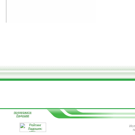
поддержите
Ладошки
Исп
г