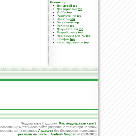
Разное
top
Для детей
top
Для взрослых
top
Хобби
top
Развлечения
top
Приколы
top
Генеалогия
top
Религия
top
Документация
top
Разработчику
top
Программы для PC
top
Шрифты
top
несортированное
top
Поддержите Ладошки
:
Как поддержать сайт?
ользование материалов сайта разрешено только при наличии
иперссылки на страницу
Ладошек
без блокировки индексации
реклама на сайте
Andrew Nugged
© 2000-2015