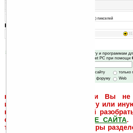
43
CardProbe
Тест любой карты расширения
44
PocketLCD 1.0
Проверка экрана КПК на наличие битых (мертвых) пикселей
навигация:
31.
1..
16..
Помогите Ладошкам стать лучше
Поиск по сайту и программам д
своей поддержкой.
Mobile и Pocket PC при помощи
Хочешь футболку?
только по сайту
только
по сайту и форуму
Web
не забывайте, что если Вы не 
использовать или найти ту или ину
как ее настроить и с ней разобрат
свои вопросы в
ФОРУМЕ САЙТА
.
такого характера менеджеры раздел