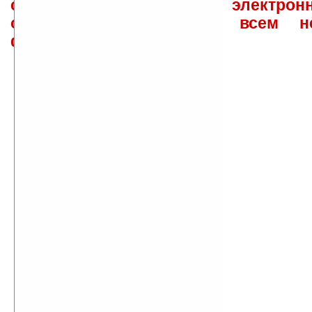
сайта лично по электрон
ответов\советов давать всем н
физически.