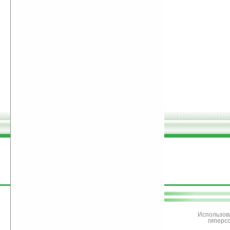
поддержите
Ладошки
Использов
гиперс