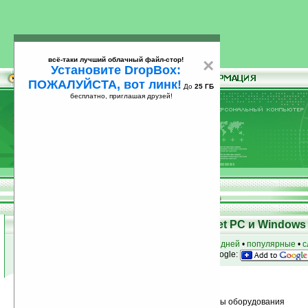
всё-таки лучший облачный файл-стор!
×
Установите DropBox:
ПОЖАЛУЙСТА, вот линк!
До
25 ГБ
бесплатно, приглашая друзей!
Установите
всё-таки лучший облачный файл-стор!
DropBox: ПОЖАЛУЙСТА, вот линк!
До
25
бесплатно, приглашая друзей!
ГБ
Программы для КПК Pocket PC и Windows 
к началу раздела
•
за сегодня
•
за 3 дня
•
за 7 дней
•
популярные
•
с
анонсы программ на email
• наш
на Google:
Условия поиска:
Найдено
Группа: Системные утилиты / тесты оборудования
44