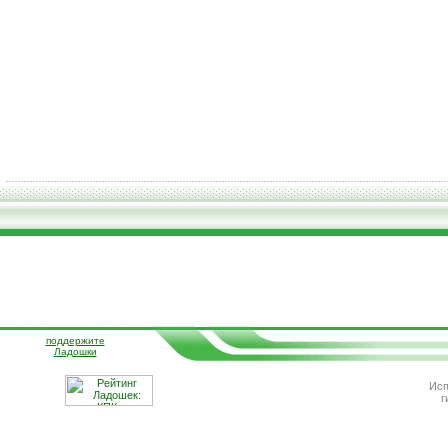
поддержите
Ладошки
Исп
г