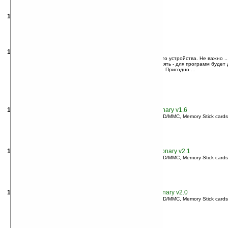
12.
прочее. CNetX:
Flash
Format v2.81
21.05.2008
(80.647)
13.
Хаки. Ilya Danilov: SerialNum Hack v.0.9.4
... позволяющее подменить серийный номер (
Flash
ID) вашего устройства. Не важно ..
... HackMaster, , есть или нет на вашем устройстве
Flash
-память - для программ будет
... для или же будет эмулироваться отсутствие
Flash
-памяти. Пригодно ...
... к серийному номеру устройства (через
Flash
ID ...
03.06.2002
(18.254)
14.
Словари. AbsoluteWord: AW English-Spanish Dictionary v1.6
... слова находясь в любом ридере — VFS (Compact
Flash
, SD/MMC, Memory Stick cards)
12.07.2006
(4.563)
15.
Обучение. AbsoluteWord: AW English-Russian Dictionary v2.1
... слова находясь в любом ридере — VFS (Compact
Flash
, SD/MMC, Memory Stick cards)
12.07.2006
(4.563)
16.
Словари. AbsoluteWord: AW English-Chinese Dictionary v2.0
... слова находясь в любом ридере — VFS (Compact
Flash
, SD/MMC, Memory Stick cards)
08.08.2006
(4.563)