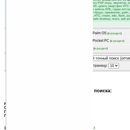
подчёркивания. Например, популярные запросы:
купить Sony PSP игры
,
эмулятор
,
п
коммуникатор HTC P3600 P3300 P3350 P4350 P3400 X7500
,
купить смартфон HTC 
Mobile SDA II
,
купить защитная пленка экрана чехол стилус кабель КПК
,
гарри потте
купить коммуникатор ASUS P525 P535
,
ночной дозор
,
ден браун
,
лукьяненко
,
palm
,
A686 A639 A636N
,
pocket pc
,
pocket pc phone edition
,
qtek
,
HTC
,
i-mate
,
isilo
,
flash
,
ру
дозор
,
перумов
,
мураками
,
wisbar
,
бушков
,
java
,
донцова
,
palm desktop
,
resco
,
spb po
Новости
программы Palm OS
(
в раздел
)
(
в раздел
)
Статьи
программы Pocket PC
(
в раздел
)
(
в раздел
)
Магазин
Библиотека
(
в раздел
)
(
в раздел
)
режим:
по релевантности
результатов на страницу:
более свежие, по дате
Результаты поиска:
Ищем:
flash
Сортировка:
relev
Где:
palm, pocket
Показано: 11-20
(всего 154)
1.
Программы для чтения. HandiQ.com: Bible
Flash
v1.3