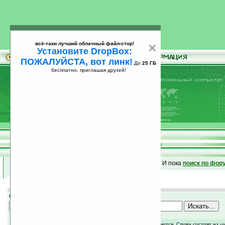
всё-таки лучший облачный файл-стор!
×
Установите DropBox:
ПОЖАЛУЙСТА, вот линк!
До
25 ГБ
бесплатно, приглашая друзей!
Установите
всё-таки лучший облачный файл-стор!
DropBox: ПОЖАЛУЙСТА, вот линк!
До
25
бесплатно, приглашая друзей!
ГБ
Если не нашли -
спрашивайте
в форуме
!
И пока
поиск по фор
Что ищем?
Введите искомые слова. Слова короче трех букв игнорируются. Слова состоят из ци