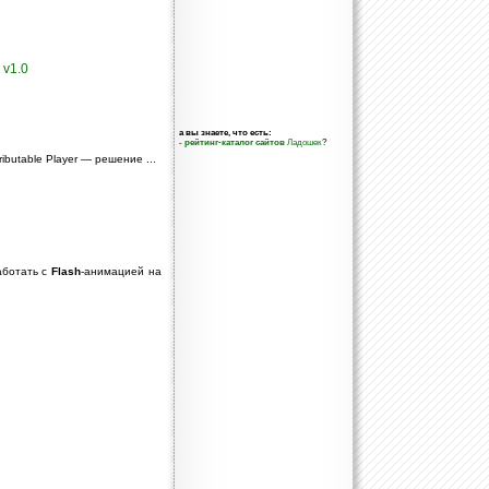
 v1.0
а вы знаете, что есть:
-
рейтинг-каталог сайтов
Ладошек
?
tributable Player — решение ...
аботать с
Flash
-анимацией на