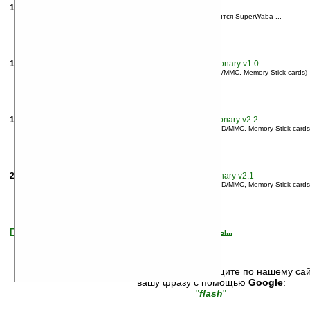
17.
Аркада. Alberto Naranjo Galet: Metal Corps v0.45b
... для ума. Для работы этой
Flash
-программы Вам понадобится SuperWaba ...
26.01.2013
(4.563)
18.
Обучение. AbsoluteWord: AW Russian-English Dictionary v1.0
... слова находясь в любом ридере - VFS (Compact
Flash
, SD/MMC, Memory Stick cards) 
01.06.2003
(4.563)
19.
Обучение. AbsoluteWord: AW German-English Dictionary v2.2
... слова находясь в любом ридере — VFS (Compact
Flash
, SD/MMC, Memory Stick cards
12.07.2006
(4.563)
20.
Словари. AbsoluteWord: AW English-German Dictionary v2.1
... слова находясь в любом ридере — VFS (Compact
Flash
, SD/MMC, Memory Stick cards)
12.07.2006
(4.563)
Показать следующие, менее вероятные результаты...
Не нашли, что искали? Ищите по нашему сай
вашу фразу с помощью
Google
:
"
flash
"