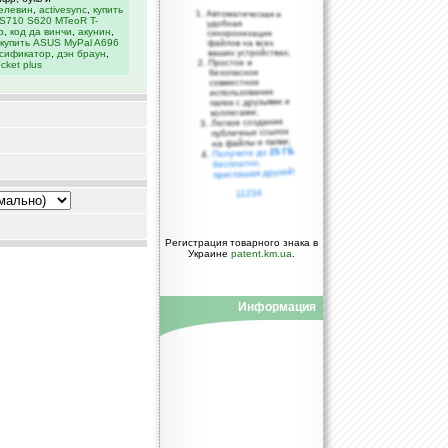
елевин
,
activesync
,
купить
Автоматическая и
S710 S620 MTeoR T-
удобная
р
,
код да винчи
,
акунин
,
синхронизация
купить ASUS MyPal A696
файлов на всех
ваших устройствах;
сификатор
,
дэн браун
,
Простое и
cket plus
безопасное
совместное
использование
папок с друзьями и
коллегами;
Легкое создание
публичных ссылок
на файлы и папки;
25 ГБ
Получите до
бесплатно,
приглашая друзей!
11234
Регистрация товарного знака в
Украине
patent.km.ua
.
Информация