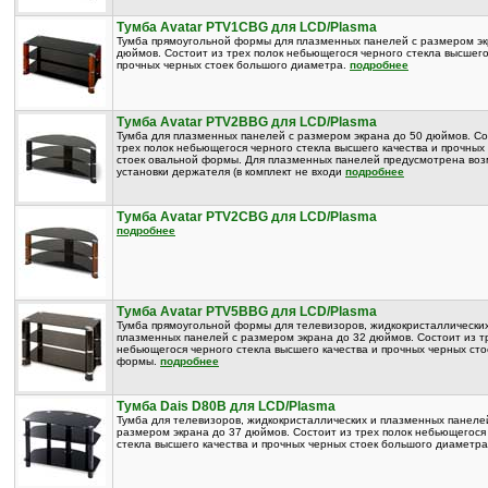
Тумба Avatar PTV1CBG для LCD/Plasma
Тумба прямоугольной формы для плазменных панелей с размером эк
дюймов. Состоит из трех полок небьющегося черного стекла высшего
прочных черных стоек большого диаметра.
подробнее
Тумба Avatar PTV2BBG для LCD/Plasma
Тумба для плазменных панелей с размером экрана до 50 дюймов. Со
трех полок небьющегося черного стекла высшего качества и прочных
стоек овальной формы. Для плазменных панелей предусмотрена во
установки держателя (в комплект не входи
подробнее
Тумба Avatar PTV2CBG для LCD/Plasma
подробнее
Тумба Avatar PTV5BBG для LCD/Plasma
Тумба прямоугольной формы для телевизоров, жидкокристаллически
плазменных панелей с размером экрана до 32 дюймов. Состоит из т
небьющегося черного стекла высшего качества и прочных черных сто
формы.
подробнее
Тумба Dais D80B для LCD/Plasma
Тумба для телевизоров, жидкокристаллических и плазменных панеле
размером экрана до 37 дюймов. Состоит из трех полок небьющегося
стекла высшего качества и прочных черных стоек большого диаметр