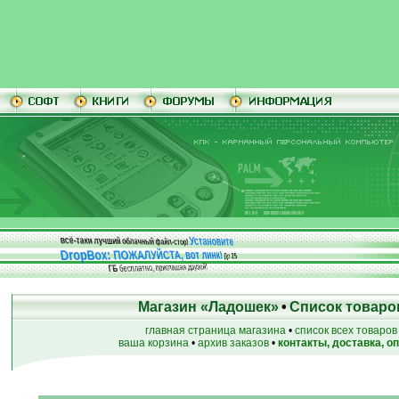
Установите
всё-таки лучший облачный файл-стор!
DropBox: ПОЖАЛУЙСТА, вот линк!
До
25
бесплатно, приглашая друзей!
ГБ
Магазин «Ладошек»
•
Список товаро
главная страница магазина
•
список всех товаров
ваша корзина
•
архив заказов
•
контакты, доставка, о