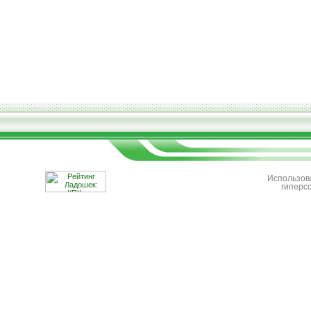
Использов
гиперс