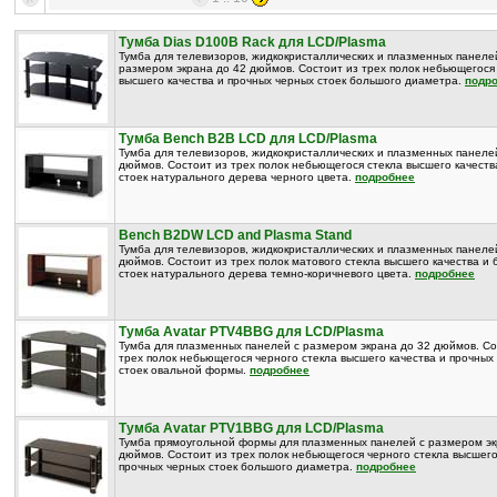
Тумба Dias D100B Rack для LCD/Plasma
Тумба для телевизоров, жидкокристаллических и плазменных панеле
размером экрана до 42 дюймов. Состоит из трех полок небьющегося
высшего качества и прочных черных стоек большого диаметра.
подр
Тумба Bench B2B LCD для LCD/Plasma
Тумба для телевизоров, жидкокристаллических и плазменных панеле
дюймов. Состоит из трех полок небьющегося стекла высшего качеств
стоек натурального дерева черного цвета.
подробнее
Bench B2DW LCD and Plasma Stand
Тумба для телевизоров, жидкокристаллических и плазменных панеле
дюймов. Состоит из трех полок матового стекла высшего качества и 
стоек натурального дерева темно-коричневого цвета.
подробнее
Тумба Avatar PTV4BBG для LCD/Plasma
Тумба для плазменных панелей с размером экрана до 32 дюймов. Со
трех полок небьющегося черного стекла высшего качества и прочных
стоек овальной формы.
подробнее
Тумба Avatar PTV1BBG для LCD/Plasma
Тумба прямоугольной формы для плазменных панелей с размером эк
дюймов. Состоит из трех полок небьющегося черного стекла высшего
прочных черных стоек большого диаметра.
подробнее