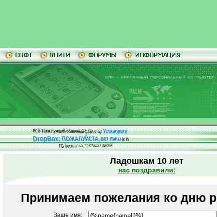
Установите
всё-таки лучший облачный файл-стор!
DropBox: ПОЖАЛУЙСТА, вот линк!
До
25
бесплатно, приглашая друзей!
ГБ
Ладошкам 10 лет
нас поздравили:
Принимаем пожелания ко дню р
Ваше имя: