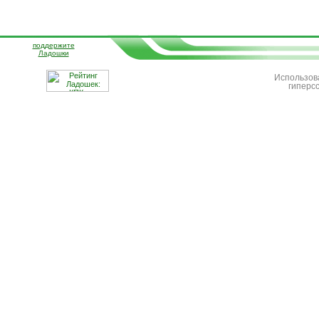
поддержите
Ладошки
Использов
гиперс