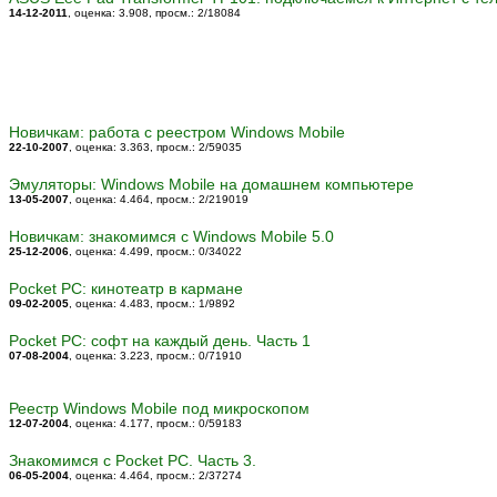
14-12-2011
, оценка: 3.908
, просм.: 2/18084
Новичкам: работа с реестром Windows Mobile
22-10-2007
, оценка: 3.363
, просм.: 2/59035
Эмуляторы: Windows Mobile на домашнем компьютере
13-05-2007
, оценка: 4.464
, просм.: 2/219019
Новичкам: знакомимся с Windows Mobile 5.0
25-12-2006
, оценка: 4.499
, просм.: 0/34022
Pocket PC: кинотеатр в кармане
09-02-2005
, оценка: 4.483
, просм.: 1/9892
Pocket PC: cофт на каждый день. Часть 1
07-08-2004
, оценка: 3.223
, просм.: 0/71910
Реестр Windows Mobile под микроскопом
12-07-2004
, оценка: 4.177
, просм.: 0/59183
Знакомимся с Pocket PC. Часть 3.
06-05-2004
, оценка: 4.464
, просм.: 2/37274