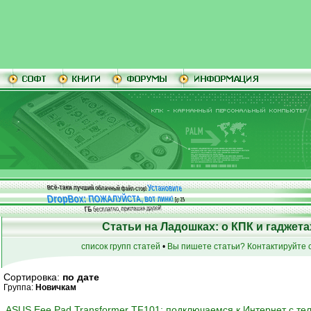
Установите
всё-таки лучший облачный файл-стор!
DropBox: ПОЖАЛУЙСТА, вот линк!
До
25
бесплатно, приглашая друзей!
ГБ
Статьи на Ладошках: о КПК и гаджета
список групп статей
•
Вы пишете статьи? Контактируйте с
Сортировка:
по дате
Группа:
Новичкам
ASUS Eee Pad Transformer TF101: подключаемся к Интернет с те