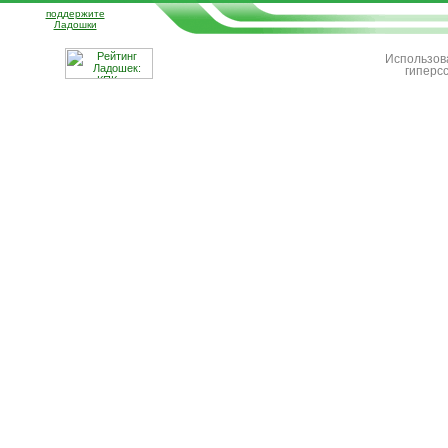
поддержите
Ладошки
Использов
гиперс