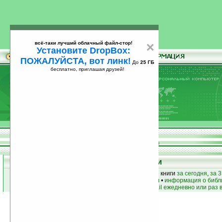
всё-таки лучший облачный файл-стор!
×
Установите DropBox:
ПОЖАЛУЙСТА, вот линк!
До
25 ГБ
бесплатно, приглашая друзей!
Установите
всё-таки лучший облачный файл-стор!
DropBox: ПОЖАЛУЙСТА, вот линк!
До
25
бесплатно, приглашая друзей!
ГБ
Книги
лучшие книги
•
популярные книги
• новые книги
за сегодня
,
за 3
книги по жанру
•
книги по авторам
•
информация о библ
простые
анонсы новых книг
на email ежедневно или раз 