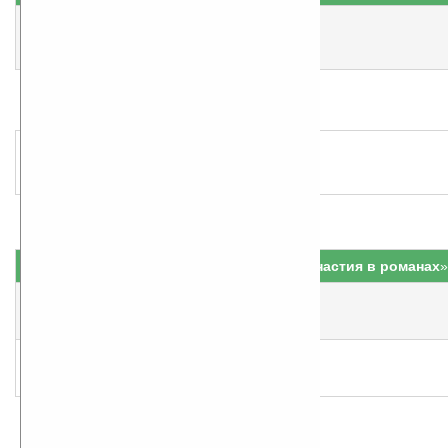
1
Волхвы
народная оценка
:
5
Жанр:
Мистика
по авторам
История
по авторам
2
Великий Розенкрейцер
народная оценка
:
5
Жанр:
Мистика
по авторам
История
по авторам
Серия «
Романовы. Династия в романах
»
3
Жених царевны
народная оценка
:
5
Жанр:
История
по авторам
4
Касимовская невеста
народная оценка
:
5
Жанр:
История
по авторам