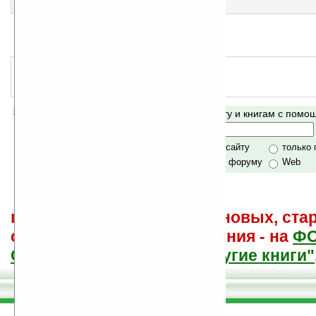
Жанр:
Мемуары
по авторам
Избранные стихотворения
еще нет оценки, примите участие
!
Жанр:
Лирика, Стихи
по авторам
Помогите Ладошкам стать лучше
Поиск по сайту и книгам с пом
своей поддержкой.
Хочешь футболку?
только по сайту
только
по сайту и форуму
Web
поиск
и обсуждение книг, новых, ста
советы других и ваши мнения - на
Ф
САЙТА "Книги, книги, и другие книги"