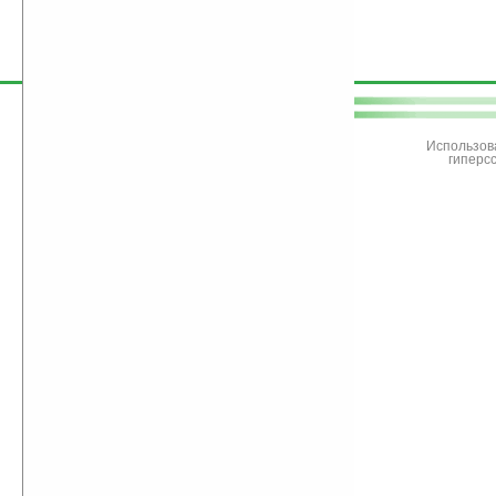
поддержите
Ладошки
Использов
гиперс