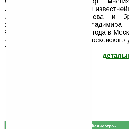
литератор, мистик, автор многи
исторических романов, сын известней
историка Сергея Соловьева и бр
философа-западника Владимира 
Родился 1 (13) января 1849 года в Моск
юридическом факультете Московского 
где о...
детальн
Всеволод Соловьев
Найдено
Все книги автора
12
книг
Серия «
О графе Калиостро
»: