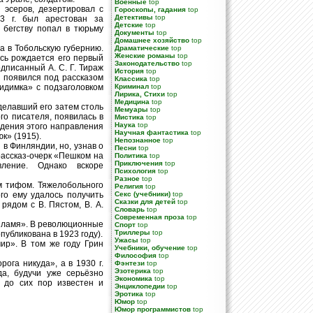
Военные
top
 эсеров, дезертировал с
Гороскопы, гадания
top
Детективы
top
3 г. был арестован за
Детские
top
 бегству попал в тюрьму
Документы
top
Домашнее хозяйство
top
а в Тобольскую губернию.
Драматические
top
Женские романы
top
есь рождается его первый
Законодательство
top
дписанный А. С. Г. Тираж
История
top
 появился под рассказом
Классика
top
видимка» с подзаголовком
Криминал
top
Лирика, Стихи
top
Медицина
top
делавший его затем столь
Мемуары
top
о писателя, появилась в
Мистика
top
Наука
top
едения этого направления
Научная фантастика
top
к» (1915).
Непознанное
top
 в Финляндии, но, узнав о
Песни
top
рассказ-очерк «Пешком на
Политика
top
Приключения
top
ление. Однако вскоре
Психология
top
Разное
top
м тифом. Тяжелобольного
Религия
top
ого ему удалось получить
Секс (учебники)
top
Сказки для детей
top
рядом с В. Пястом, В. А.
Словарь
top
Современная проза
top
«Пламя». В революционные
Спорт
top
Триллеры
top
убликована в 1923 году).
Ужасы
top
ир». В том же году Грин
Учебники, обучение
top
Философия
top
ога никуда», а в 1930 г.
Фэнтези
top
Эзотерика
top
а, будучи уже серьёзно
Экономика
top
 до сих пор известен и
Энциклопедии
top
Эротика
top
Юмор
top
Юмор программистов
top