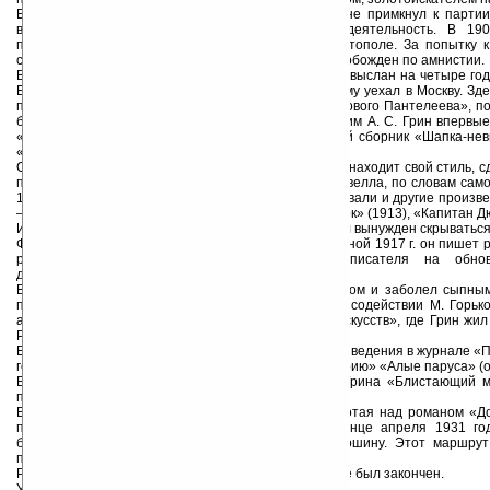
Во время службы в резервном пехотном батальоне примкнул к партии
военной службы, начал вести революционную деятельность. В 190
пропагандистскую работу среди матросов в Севастополе. За попытку к
строгого режима, где провел около двух лет. Был освобожден по амнистии.
В 1906 г. в Петербурге Грин снова был арестован и выслан на четыре год
Бежал в Вятку, раздобыл чужой паспорт, по которому уехал в Москву. Зд
политически ангажированный рассказ «Заслуга рядового Пантелеева», по
был конфискован в типографии и сожжен. Псевдоним А. С. Грин впервые
«Случай» (1907). В 1908 г. у Грина выходит первый сборник «Шапка-не
«Рассказы о революционерах».
Сочиняя новые и новые рассказы, Грин постепенно находит свой стиль, с
популярным и любимым. Первая романтическая новелла, по словам самог
1909 г. и называлась «Остров Рено». Затем последовали и другие произв
— «Колония Ланфиер» (1910), «Зурбаганский стрелок» (1913), «Капитан Дю
Из-за конфликта с властями Грин с конца 1916 г. был вынужден скрываться
Февральской революции, вернулся в Петроград. Весной 1917 г. он пишет 
революцию», свидетельствующий о надежде писателя на обнов
действительность разочаровывает писателя.
В 1919 году Грин служил в Красной Армии связистом и заболел сыпны
писателя привезли в 1920 г. в Петроград, где при содействии М. Горьк
академический паёк и жильё — комнату в «Доме искусств», где Грин жил 
Рождественским, Н. С. Тихоновым, М. Шагинян.
Во время гражданской войны он печатает свои произведения в журнале 
годы в Петрограде Грин начал писать «повесть-феерию» «Алые паруса» (оп
В 1924 году в Ленинграде был напечатан роман Грина «Блистающий м
переехал в Феодосию.
В 1929 году всё лето провёл в Старом Крыму, работая над романом «Дор
полностью переехал в город Старый Крым. В конце апреля 1931 год
больным, Грин ходил в Коктебель в гости к Волошину. Этот маршрут
популярен среди туристов как «тропа Грина».
Роман «Недотрога», начатый им в это время, так и не был закончен.
Умер Грин 8 июля 1932 года в городе Старый Крым.