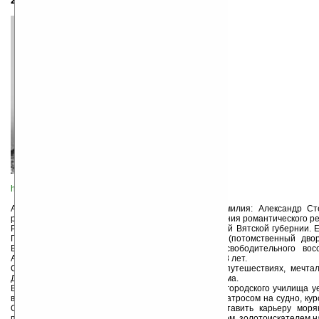
23.08.1880 — 08.07.1932
http://grinlandia.narod.ru/
Александр Грин (настоящие имя, отчество и фамилия: Александр Ст
русский писатель, прозаик, представитель направления романтического р
Родился 11 (23) августа 1880 г. в городке Слободской Вятской губернии.
Гриневский (1843—1914) был ссыльным поляком (потомственный двор
Виленской губернии), участником национально-освободительного во
Александра (русская) умерла, когда мальчику было 13 лет.
С детства Грин любил книги о мореплавателях, путешествиях, мечта
Движимый этой мечтой, делал попытки бежать из дома.
В 1896 г. по окончании четырехклассного Вятского городского училища у
время бродяжничал в поисках работы. Устроился матросом на судно, ку
Одесса — Батуми — Одесса. Вскоре решил оставить карьеру моряк
профессий — был рыбаком, чернорабочим, лесорубом, золотоискателем на