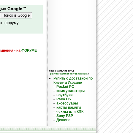
ощью
Google™
:
 по форуму
 мнения - на
ФОРУМЕ
а вы знаете, что есть:
-
рейтинг-каталог сайтов
Ладошек
?
купить с доставкой по
Киеву и Украине
-
Pocket PC
-
коммуникаторы
-
ноутбуки
-
Palm OS
-
аксессуары
-
карты памяти
-
чехлы для КПК
-
Sony PSP
-
Дешево!