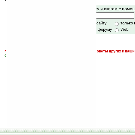
Помогите Ладошкам стать лучше
Поиск по сайту и книгам с пом
своей поддержкой.
Хочешь футболку?
только по сайту
только
по сайту и форуму
Web
поиск
и обсуждение книг, новых, старых, лучших, советы других и ваши
САЙТА "Книги, книги, и другие книги"
.