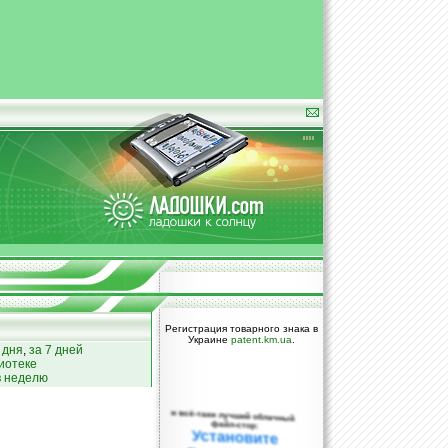
Регистрация товарного знака в
Украине
patent.km.ua
.
 дня
,
за 7 дней
иотеке
в неделю
и всё-таки лучший облачный
файл-стор:
Установите
DropBox уже
сегодня!
ПОЖАЛУЙСТА,