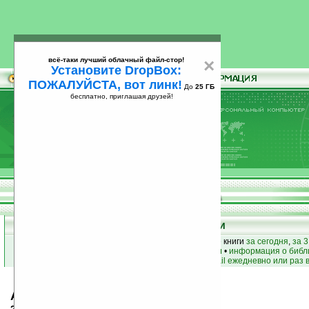
всё-таки лучший облачный файл-стор!
×
Установите DropBox:
ПОЖАЛУЙСТА, вот линк!
До
25 ГБ
бесплатно, приглашая друзей!
Установите
всё-таки лучший облачный файл-стор!
DropBox: ПОЖАЛУЙСТА, вот линк!
До
25
бесплатно, приглашая друзей!
ГБ
Книги
лучшие книги
•
популярные книги
• новые книги
за сегодня
,
за 3
книги по жанру
•
книги по авторам
•
информация о библ
простые
анонсы новых книг
на email ежедневно или раз 
Александр Грин