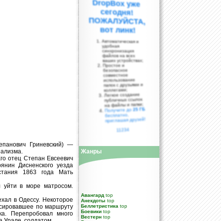
вот линк!
Автоматическая и
удобная
синхронизация
файлов на всех
ваших устройствах;
Простое и
безопасное
совместное
использование
папок с друзьями и
коллегами;
Легкое создание
публичных ссылок
на файлы и папки;
25 ГБ
Получите до
бесплатно,
приглашая друзей!
11234
епанович Гриневский) —
еализма.
Жанры
 Его отец Степан Евсеевич
янин Дисненского уезда
сстания 1863 года Мать
л уйти в море матросом.
Авангард
top
ехал в Одессу. Некоторое
Анекдоты
top
рсировавшее по маршруту
Беллетристика
top
Боевики
top
а. Перепробовал много
Вестерн
top
 Урале, солдатом.