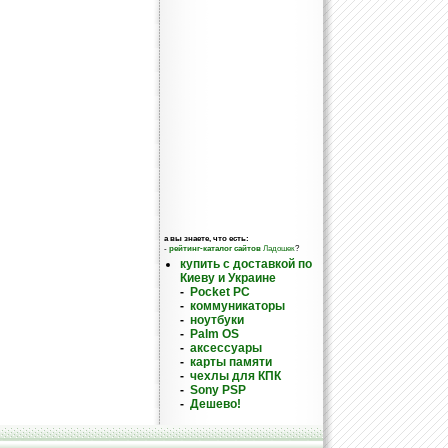
а вы знаете, что есть:
-
рейтинг-каталог сайтов
Ладошек
?
купить с доставкой по
Киеву и Украине
-
Pocket PC
-
коммуникаторы
-
ноутбуки
-
Palm OS
-
аксессуары
-
карты памяти
-
чехлы для КПК
-
Sony PSP
-
Дешево!