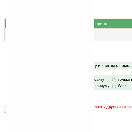
Книги не в сериях:
В плену любви
народная оценка
:
4.5
Помогите Ладошкам стать лучше
Поиск по сайту и книгам с пом
своей поддержкой.
Хочешь футболку?
только по сайту
только
по сайту и форуму
Web
поиск
и обсуждение книг, новых, старых, лучших, советы других и ваши
САЙТА "Книги, книги, и другие книги"
.