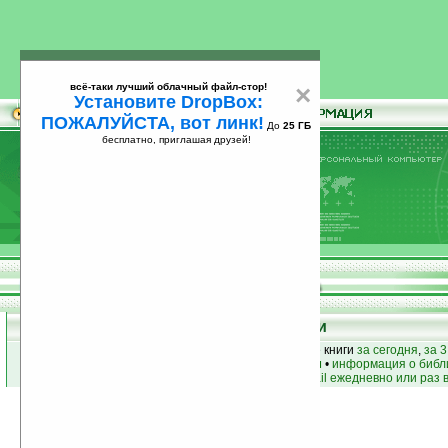
всё-таки лучший облачный файл-стор!
×
Установите DropBox:
ПОЖАЛУЙСТА, вот линк!
До
25 ГБ
бесплатно, приглашая друзей!
Установите
всё-таки лучший облачный файл-стор!
DropBox: ПОЖАЛУЙСТА, вот линк!
До
25
бесплатно, приглашая друзей!
ГБ
Книги
лучшие книги
•
популярные книги
• новые книги
за сегодня
,
за 3
книги по жанру
•
книги по авторам
•
информация о библ
простые
анонсы новых книг
на email ежедневно или раз 
Джой Оутс
Найдена
Жанр: Беллетристика
1
Все книги автора
книга