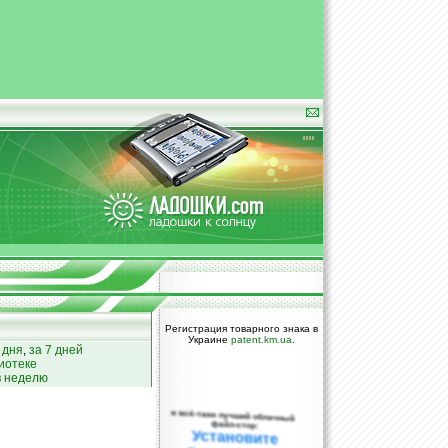
Регистрация товарного знака в
Украине
patent.km.ua
.
 дня
,
за 7 дней
иотеке
в неделю
и всё-таки лучший облачный
файл-стор:
Установите
DropBox уже
сегодня!
ПОЖАЛУЙСТА,