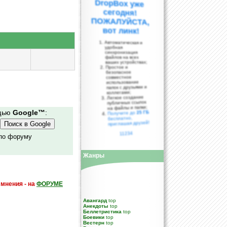
вот линк!
Автоматическая и
удобная
синхронизация
файлов на всех
ваших устройствах;
Простое и
безопасное
совместное
использование
папок с друзьями и
коллегами;
Легкое создание
публичных ссылок
на файлы и папки;
ощью
Google™
:
25 ГБ
Получите до
бесплатно,
приглашая друзей!
11234
 по форуму
Жанры
 мнения - на
ФОРУМЕ
Авангард
top
Анекдоты
top
Беллетристика
top
Боевики
top
Вестерн
top