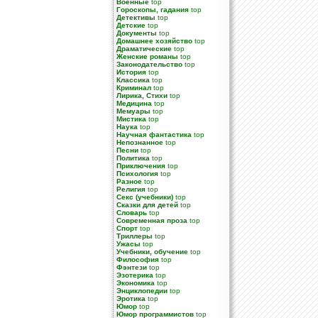
Военные
top
Гороскопы, гадания
top
Детективы
top
Детские
top
Документы
top
Домашнее хозяйство
top
Драматические
top
Женские романы
top
Законодательство
top
История
top
Классика
top
Криминал
top
Лирика, Стихи
top
Медицина
top
Мемуары
top
Мистика
top
Наука
top
Научная фантастика
top
Непознанное
top
Песни
top
Политика
top
Приключения
top
Психология
top
Разное
top
Религия
top
Секс (учебники)
top
Сказки для детей
top
Словарь
top
Современная проза
top
Спорт
top
Триллеры
top
Ужасы
top
Учебники, обучение
top
Философия
top
Фэнтези
top
Эзотерика
top
Экономика
top
Энциклопедии
top
Эротика
top
Юмор
top
Юмор программистов
top