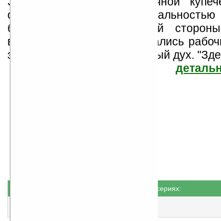
Замоскворечье, в зажиточной купеч
отличавшейся патриархальность
богомольностью. С другой стороны
влияние "двора", куда стекались рабоч
здесь царил другой, мятежный дух. "Здес
детальн
Иван Сергеевич Шмелев
Найдено
Жанр: Беллетристика
8
Все книги автора
книг
Книги не в сериях:
Богомолье
народная оценка
:
5