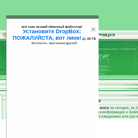
всё-таки лучший облачный файл-стор!
×
Установите DropBox:
ПОЖАЛУЙСТА, вот линк!
До
25 ГБ
бесплатно, приглашая друзей!
Установите
всё-таки лучший облачный файл-стор!
DropBox: ПОЖАЛУЙСТА, вот линк!
До
25
бесплатно, приглашая друзей!
ГБ
Книги
лучшие книги
•
популярные книги
• новые книги
за сегодня
,
за 3
книги по жанру
•
книги по авторам
•
информация о библ
простые
анонсы новых книг
на email ежедневно или раз 