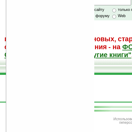
Хочешь футболку?
только по сайту
только
по сайту и форуму
Web
поиск
и обсуждение книг, новых, ста
советы других и ваши мнения - на
Ф
САЙТА "Книги, книги, и другие книги"
поддержите
Ладошки
Использов
гиперс