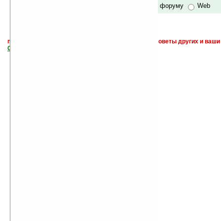
по сайту и форуму
Web
поиск
и обсуждение книг, новых, старых, лучших, советы других и ваши
САЙТА "Книги, книги, и другие книги"
.