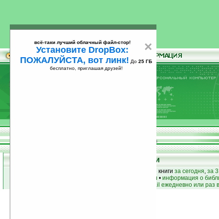
всё-таки лучший облачный файл-стор!
×
Установите DropBox:
ПОЖАЛУЙСТА, вот линк!
До
25 ГБ
бесплатно, приглашая друзей!
Установите
всё-таки лучший облачный файл-стор!
DropBox: ПОЖАЛУЙСТА, вот линк!
До
25
бесплатно, приглашая друзей!
ГБ
Книги
лучшие книги
•
популярные книги
• новые книги
за сегодня
,
за 3
книги по жанру
•
книги по авторам
•
информация о библ
простые
анонсы новых книг
на email ежедневно или раз 
Маргарет Пембертон
Найдено
Жанр: Беллетристика
5
Все книги автора
книг