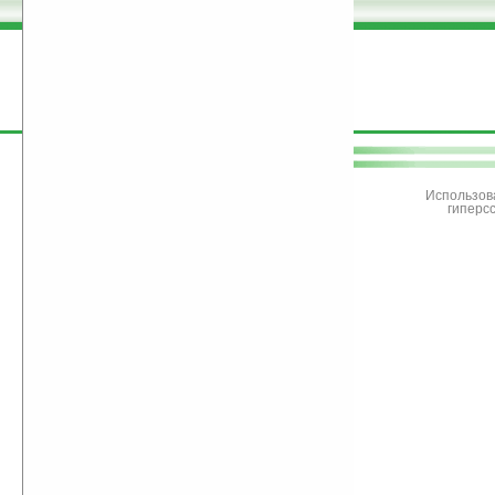
поддержите
Ладошки
Использов
гиперс