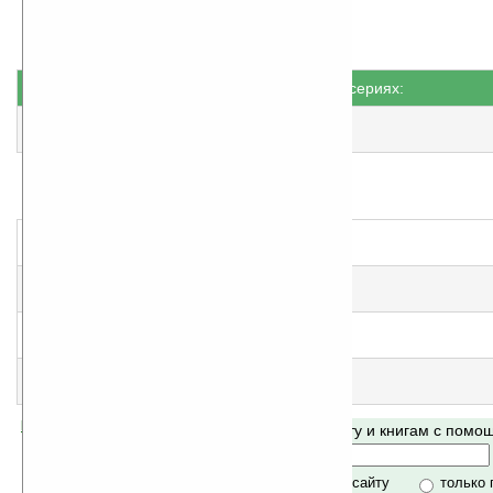
Книги не в сериях:
Не уходи
еще нет оценки, примите участие
!
Невеста-незабудка
еще нет оценки, примите участие
!
Площадь Магнолий
народная оценка
:
4
Под южным солнцем
народная оценка
:
5
Цветущий сад
народная оценка
:
5
Помогите Ладошкам стать лучше
Поиск по сайту и книгам с пом
своей поддержкой.
Хочешь футболку?
только по сайту
только