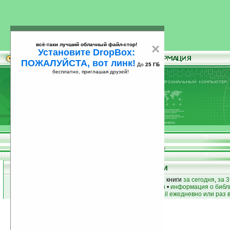
всё-таки лучший облачный файл-стор!
×
Установите DropBox:
ПОЖАЛУЙСТА, вот линк!
До
25 ГБ
бесплатно, приглашая друзей!
Установите
всё-таки лучший облачный файл-стор!
DropBox: ПОЖАЛУЙСТА, вот линк!
До
25
бесплатно, приглашая друзей!
ГБ
Книги
лучшие книги
•
популярные книги
• новые книги
за сегодня
,
за 3
книги по жанру
•
книги по авторам
•
информация о библ
простые
анонсы новых книг
на email ежедневно или раз 