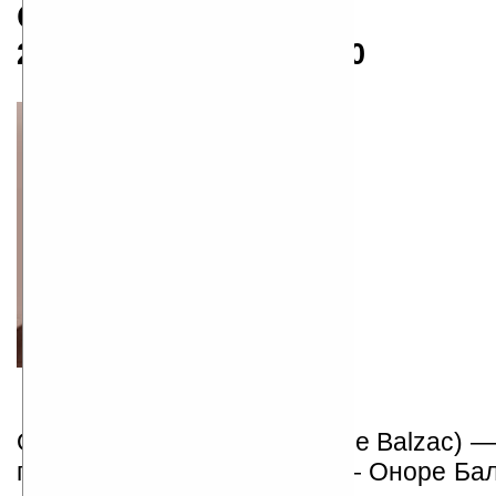
Оноре де Бальзак
20.05.1799 — 18.08.1850
Оноре де Бальзак (Honore de Balzac) 
писатель. Настоящее имя — Оноре Бал