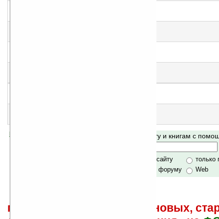
Драма на берегу моря
народная оценка
:
5
Красная гостиница
народная оценка
:
5
Покинутая женщина
народная оценка
:
5
Поручение
народная оценка
:
5
Эликсир долголетия
народная оценка
:
4
Этюд о Бейле
еще нет оценки, примите участие
!
Помогите Ладошкам стать лучше
Поиск по сайту и книгам с пом
своей поддержкой.
Хочешь футболку?
только по сайту
только
по сайту и форуму
Web
поиск
и обсуждение книг, новых, ста