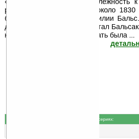
«де», означающую принадлежность к
роду, начал использовать около 1830 
был землепашцем по фамилии Бальс
дописал себе две буквы и стал Бальсак
купил себе частицу «де». Мать была ...
детальн
Оноре де Бальзак
Найдено
Жанр: Беллетристика
27
Все книги автора
книг
Книги не в сериях:
Альбер Саварюс
народная оценка
:
4.7