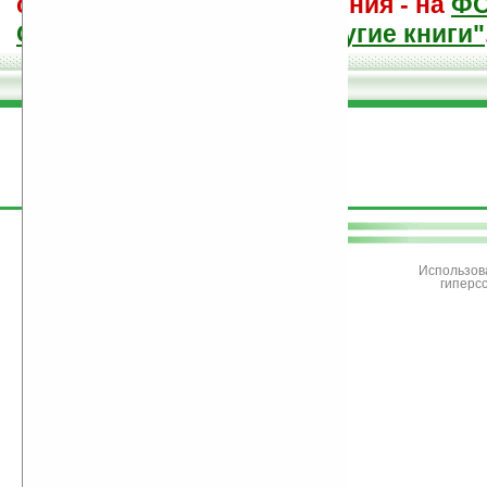
советы других и ваши мнения - на
Ф
САЙТА "Книги, книги, и другие книги"
поддержите
Ладошки
Использов
гиперс