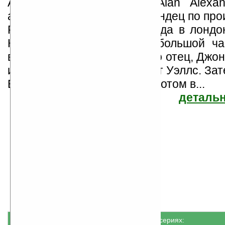
Алан Александр Милн (Alan Alexan
английский писатель, шотландец по пр
Родился 18 января 1882 года в лондо
Килберн. Он учился в небольшой ча
владельцем которой был его отец, Джо
из его учителей был Герберт Уэллс. Зат
Вестминстерскую школу, а потом в...
детальн
Алан Милн
Найдено
Жанр: Беллетристика
22
Все книги автора
книги
Книги не в сериях: