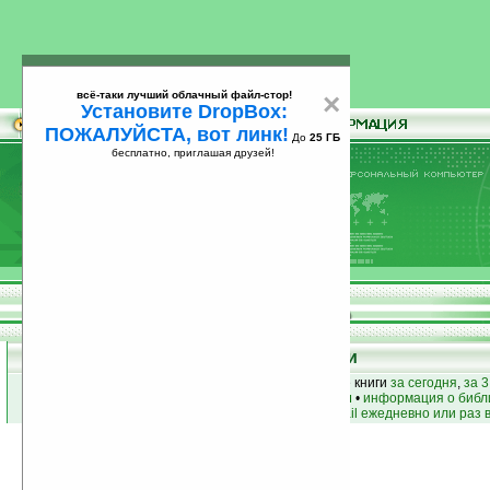
всё-таки лучший облачный файл-стор!
×
Установите DropBox:
ПОЖАЛУЙСТА, вот линк!
До
25 ГБ
бесплатно, приглашая друзей!
Установите
всё-таки лучший облачный файл-стор!
DropBox: ПОЖАЛУЙСТА, вот линк!
До
25
бесплатно, приглашая друзей!
ГБ
Книги
лучшие книги
•
популярные книги
• новые книги
за сегодня
,
за 3
книги по жанру
•
книги по авторам
•
информация о библ
простые
анонсы новых книг
на email ежедневно или раз 