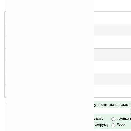
Обыкновенная сказка
еще нет оценки, примите участие
!
Потрясающая история
еще нет оценки, примите участие
!
Принц кролик
еще нет оценки, примите участие
!
Принцесса-Несмеяна
еще нет оценки, примите участие
!
Ровно в одиннадцать
еще нет оценки, примите участие
!
Рождественский рассказ
народная оценка
:
5
Я был однажды в доме
еще нет оценки, примите участие
!
Помогите Ладошкам стать лучше
Поиск по сайту и книгам с пом
своей поддержкой.
Хочешь футболку?
только по сайту
только
по сайту и форуму
Web