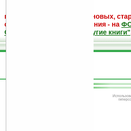
поиск
и обсуждение книг, новых, ста
советы других и ваши мнения - на
Ф
САЙТА "Книги, книги, и другие книги"
поддержите
Ладошки
Использов
гиперс