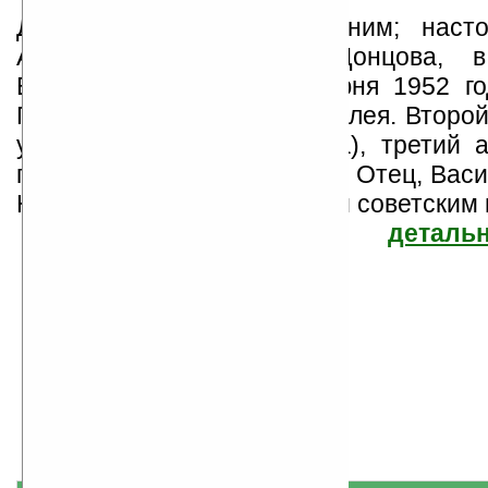
Дарья Донцова - псевдоним; наст
Агриппина Аркадьевна Донцова, в
Васильева. Родилась 7 июня 1952 го
Первый адрес – Беговая аллея. Второ
улица (тогда улица Кирова), третий 
года – улица Черняховского. Отец, Вас
Николаевич, был известным советским 
детальн
Дарья Донцова
Найдено
Жанр: Беллетристика
70
Все книги автора
книг