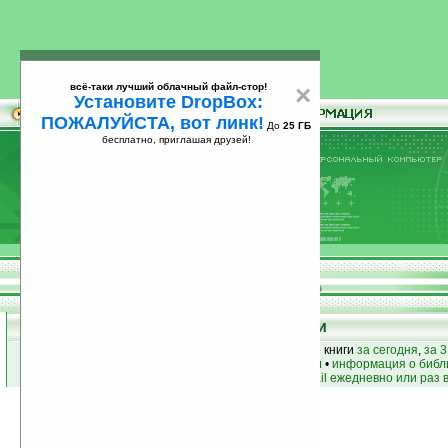
всё-таки лучший облачный файл-стор!
×
Установите DropBox:
ПОЖАЛУЙСТА, вот линк!
До
25 ГБ
бесплатно, приглашая друзей!
Установите
всё-таки лучший облачный файл-стор!
DropBox: ПОЖАЛУЙСТА, вот линк!
До
25
бесплатно, приглашая друзей!
ГБ
Книги
лучшие книги
•
популярные книги
• новые книги
за сегодня
,
за 3
книги по жанру
•
книги по авторам
•
информация о библ
простые
анонсы новых книг
на email ежедневно или раз 