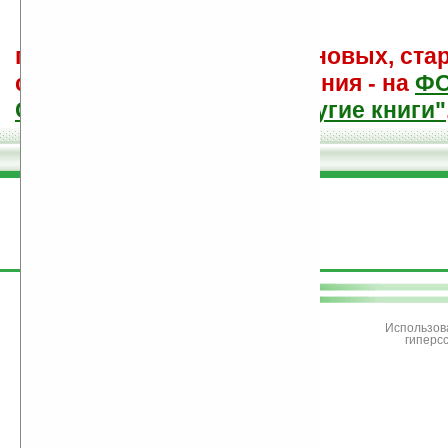
поиск
и обсуждение книг, новых, ста
советы других и ваши мнения - на
Ф
САЙТА "Книги, книги, и другие книги"
поддержите
Ладошки
Использов
гиперс