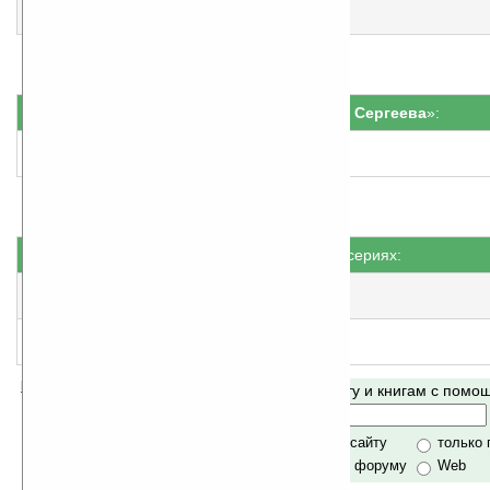
11
Яблоко Монте-Кристо
народная оценка
:
4.3
Серия «
Татьяна Сергеева
»:
Старуха Кристи — отдыхает!
народная оценка
:
4.3
Книги не в сериях:
Записки безумной оптимистки
народная оценка
:
4.6
Кулинарная книга лентяйки
народная оценка
:
4.5
Помогите Ладошкам стать лучше
Поиск по сайту и книгам с пом
своей поддержкой.
Хочешь футболку?
только по сайту
только
по сайту и форуму
Web