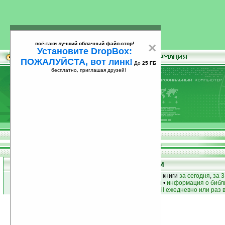
всё-таки лучший облачный файл-стор!
×
Установите DropBox:
ПОЖАЛУЙСТА, вот линк!
До
25 ГБ
бесплатно, приглашая друзей!
Установите
всё-таки лучший облачный файл-стор!
DropBox: ПОЖАЛУЙСТА, вот линк!
До
25
бесплатно, приглашая друзей!
ГБ
Книги
лучшие книги
•
популярные книги
• новые книги
за сегодня
,
за 3
книги по жанру
•
книги по авторам
•
информация о библ
простые
анонсы новых книг
на email ежедневно или раз 