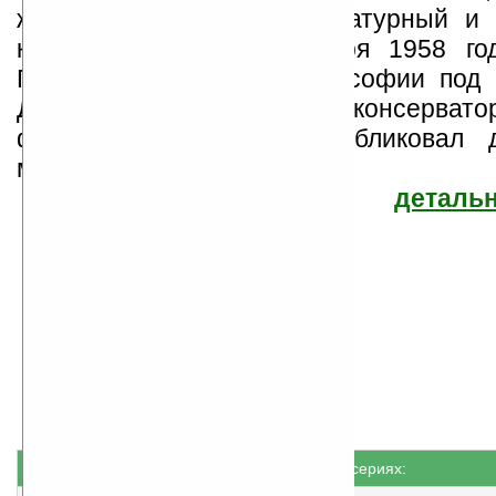
журналист, эссеист, литературный и
критик. Родился 25 января 1958 го
Получив степень по философии под 
Джанни Ваттимо и окончив консервато
фортепиано, Барикко опубликовал 
музыкально...
детальн
Алессандро Барикко
Найдено
Жанр: Беллетристика
12
Все книги автора
книг
Книги не в сериях: