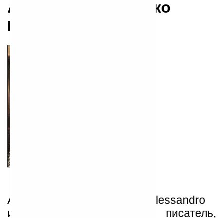
Алессандро Барикко
родился 25.01.1958
Алессандро Барикко (Alessandro
известный итальянский писатель,