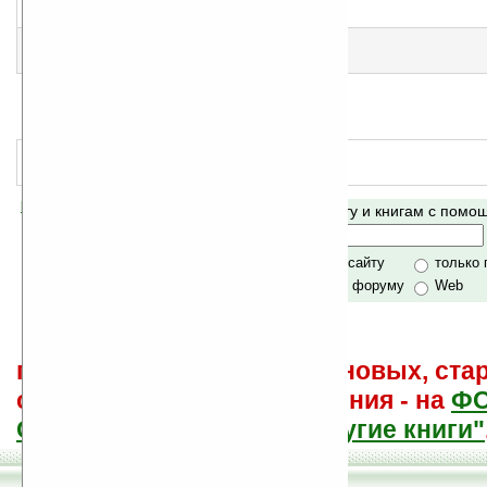
еще нет оценки, примите участие
!
Шелк
народная оценка
:
4.9
Эммаус
еще нет оценки, примите участие
!
Помогите Ладошкам стать лучше
Поиск по сайту и книгам с пом
своей поддержкой.
Хочешь футболку?
только по сайту
только
по сайту и форуму
Web
поиск
и обсуждение книг, новых, ста
советы других и ваши мнения - на
Ф
САЙТА "Книги, книги, и другие книги"