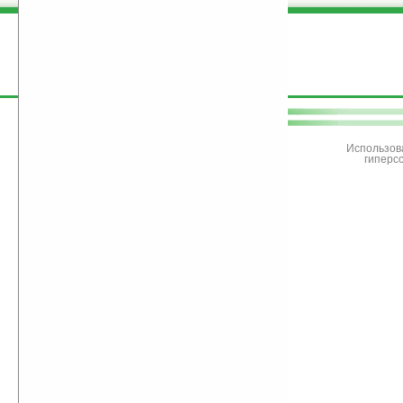
поддержите
Ладошки
Использов
гиперс