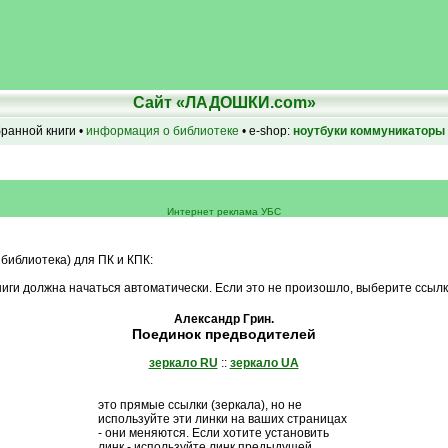
Сайт «ЛАДОШКИ.com»
бранной книги •
информация о библиотеке
• e-shop:
ноутбуки
коммуникаторы
Интернет реклама УБС
 библиотека) для ПК и КПК:
иги должна начаться автоматически. Если это не произошло, выберите ссылк
Александр Грин.
Поединок предводителей
зеркало RU
::
зеркало UA
это прямые ссылки (зеркала), но не
используйте эти линки на ваших страницах
- они меняются. Если хотите установить
линк - используйте линк предыдущей