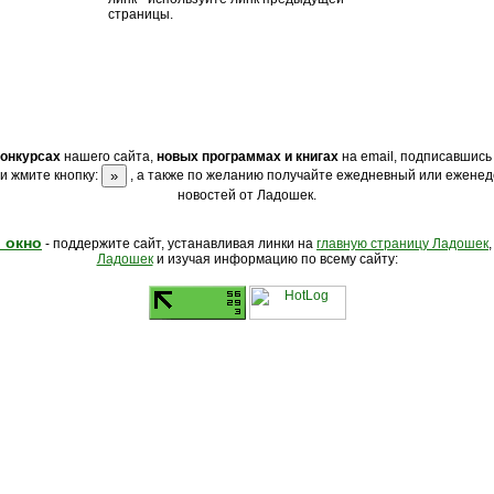
страницы.
конкурсах
нашего сайта,
новых программах и книгах
на email, подписавшись
и жмите кнопку:
, а также по желанию получайте ежедневный или еженед
новостей от Ладошек.
 окно
- поддержите сайт, устанавливая линки на
главную страницу Ладошек
Ладошек
и изучая информацию по всему сайту: