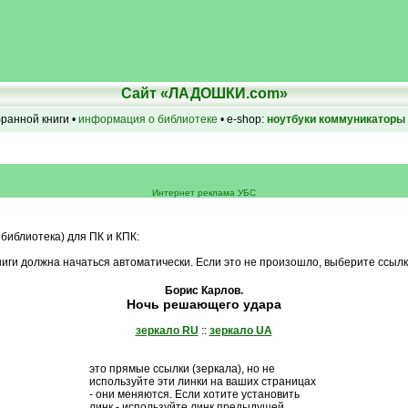
Сайт «ЛАДОШКИ.com»
бранной книги •
информация о библиотеке
• e-shop:
ноутбуки
коммуникаторы
Интернет реклама УБС
 библиотека) для ПК и КПК:
иги должна начаться автоматически. Если это не произошло, выберите ссылк
Борис Карлов.
Ночь решающего удара
зеркало RU
::
зеркало UA
это прямые ссылки (зеркала), но не
используйте эти линки на ваших страницах
- они меняются. Если хотите установить
линк - используйте линк предыдущей