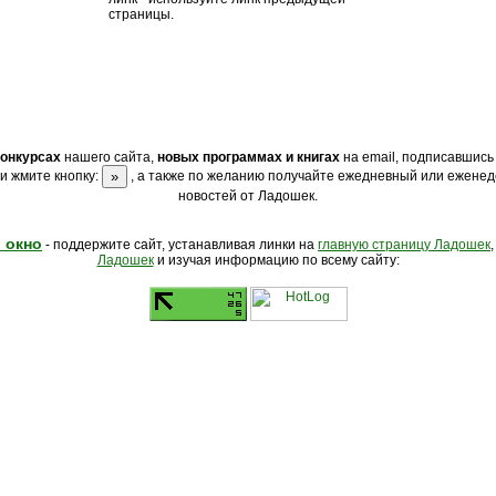
страницы.
конкурсах
нашего сайта,
новых программах и книгах
на email, подписавшись
и жмите кнопку:
, а также по желанию получайте ежедневный или еженед
новостей от Ладошек.
 окно
- поддержите сайт, устанавливая линки на
главную страницу Ладошек
Ладошек
и изучая информацию по всему сайту: